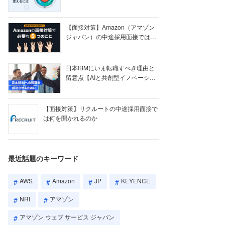
【ク...
【面接対策】Amazon（アマゾン
ジャパン）の中途採用面接では何
を聞かれる...
日本IBMにいま転職すべき理由と
留意点【AIと共創型イノベーショ
ン戦略】
【面接対策】リクルートの中途採用面接で
は何を聞かれるのか
最近話題のキーワード
AWS
Amazon
JP
KEYENCE
NRI
アマゾン
アマゾン ウェブ サービス ジャパン