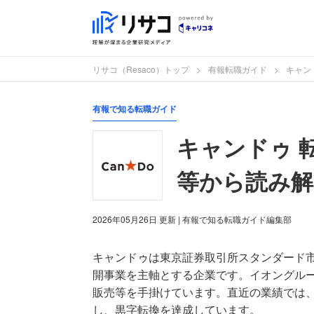
リサコ（Resaco）トップ
有報転職ガイド
キャン
有報で知る転職ガイド
キャンドゥ 
等から読み解
2026年05月26日
更新
| 有報で知る転職ガイド編集部
キャンドゥは東京証券取引所スタンダード
開事業を主軸とする企業です。イオングルー
販売等を手掛けています。直近の業績では
し、黒字転換を達成しています。