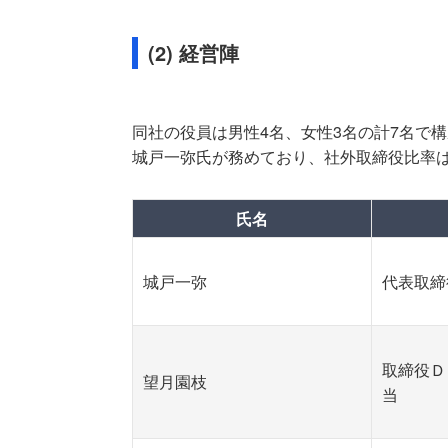
(2) 経営陣
同社の役員は男性4名、女性3名の計7名で構
城戸一弥氏が務めており、社外取締役比率は4
氏名
城戸一弥
代表取締
取締役Ｄ
望月園枝
当