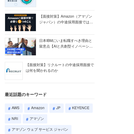
【ク...
【面接対策】Amazon（アマゾン
ジャパン）の中途採用面接では何
を聞かれる...
日本IBMにいま転職すべき理由と
留意点【AIと共創型イノベーショ
ン戦略】
【面接対策】リクルートの中途採用面接で
は何を聞かれるのか
最近話題のキーワード
AWS
Amazon
JP
KEYENCE
NRI
アマゾン
アマゾン ウェブ サービス ジャパン