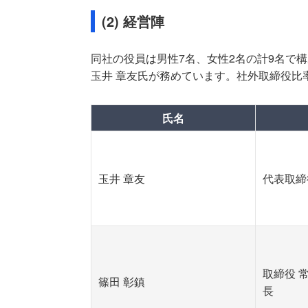
(2) 経営陣
同社の役員は男性7名、女性2名の計9名で構
玉井 章友氏が務めています。社外取締役比率
氏名
玉井 章友
代表取締
取締役 
篠田 彰鎮
長