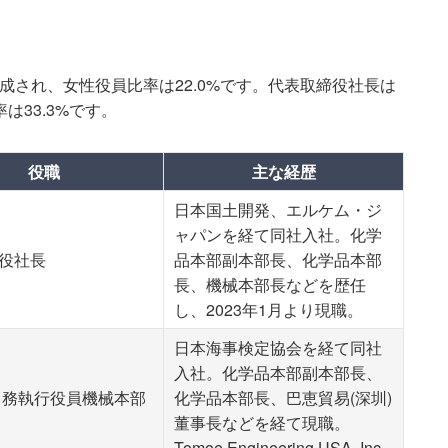
成され、女性役員比率は22.0%です。代表取締役社長は
は33.3%です。
役職
主な経歴
日本国土開発、エルケム・ジ
ャパンを経て同社入社。化学
役社長
品本部副本部長、化学品本部
長、機械本部長などを歴任
し、2023年1月より現職。
日本海事検定協会を経て同社
入社。化学品本部副本部長、
常務執行役員機械本部
化学品本部長、巴恵貿易(深圳)
董事長などを経て現職。
Tomoe Engineering USA, Inc.