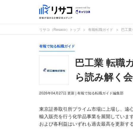
リサコ（Resaco）トップ
有報転職ガイド
巴工業
有報で知る転職ガイド
巴工業 転職
ら読み解く会
2026年04月27日
更新
| 有報で知る転職ガイド編集部
東京証券取引所プライム市場に上場し、遠
輸入販売を行う化学品事業を展開しています
および各利益はいずれも過去最高を更新す