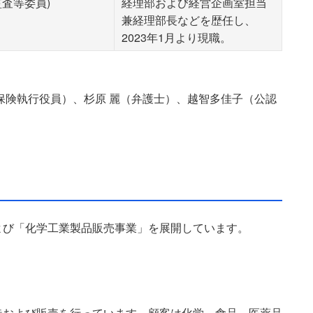
監査等委員)
経理部および経営企画室担当
兼経理部長などを歴任し、
2023年1月より現職。
保険執行役員）、杉原 麗（弁護士）、越智多佳子（公認
よび「化学工業製品販売事業」を展開しています。
造および販売を行っています。顧客は化学、食品、医薬品