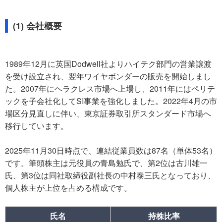
(1) 会社概要
1989年12月に英国Dodwell社よりハイテク部門の営業譲渡
を受け設立され、翌年ワイヤボンダーの販売を開始しまし
た。2007年にヘラクレス市場へ上場し、2011年にはペリテ
ックを子会社化してSI事業を強化しました。2022年4月の市
場区分見直しに伴い、東京証券取引所スタンダード市場へ
移行しています。
2025年11月30日時点で、連結従業員数は87名（単体53名）
です。筆頭株主は元役員の青島勉氏で、第2位は古川雄一
氏、第3位は同社取締役副社長の中村泰三氏となっており、
個人株主が上位を占める構成です。
氏名
持株比率