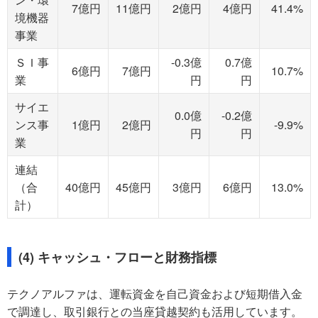
7億円
11億円
2億円
4億円
41.4%
境機器
事業
ＳＩ事
-0.3億
0.7億
6億円
7億円
10.7%
業
円
円
サイエ
0.0億
-0.2億
ンス事
1億円
2億円
-9.9%
円
円
業
連結
（合
40億円
45億円
3億円
6億円
13.0%
計）
(4) キャッシュ・フローと財務指標
テクノアルファは、運転資金を自己資金および短期借入金
で調達し、取引銀行との当座貸越契約も活用しています。