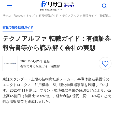
Toggle
navigation
リサコ（Resaco）トップ
有報転職ガイド
テクノアルファ 転職ガイド：有価証券報告書等から読み解く会社の実態
有報で知る転職ガイド
テクノアルファ 転職ガイド：有価証券
報告書等から読み解く会社の実態
2026年04月27日
更新
有報で知る転職ガイド編集部
東証スタンダード上場の技術商社兼メーカー。半導体製造装置等の
エレクトロニクス、舶用機器、SI、理化学機器事業を展開していま
す。2025年11月期は、マリン・環境機器事業の好調などにより、売
上高45億円（前期比13.9%増）、経常利益6億円（同90.4%増）と大
幅な増収増益を達成しました。