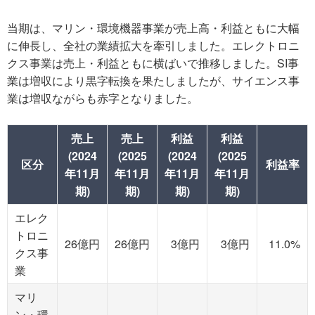
当期は、マリン・環境機器事業が売上高・利益ともに大幅
に伸長し、全社の業績拡大を牽引しました。エレクトロニ
クス事業は売上・利益ともに横ばいで推移しました。SI事
業は増収により黒字転換を果たしましたが、サイエンス事
業は増収ながらも赤字となりました。
売上
売上
利益
利益
(2024
(2025
(2024
(2025
区分
利益率
年11月
年11月
年11月
年11月
期)
期)
期)
期)
エレク
トロニ
26億円
26億円
3億円
3億円
11.0%
クス事
業
マリ
ン・環