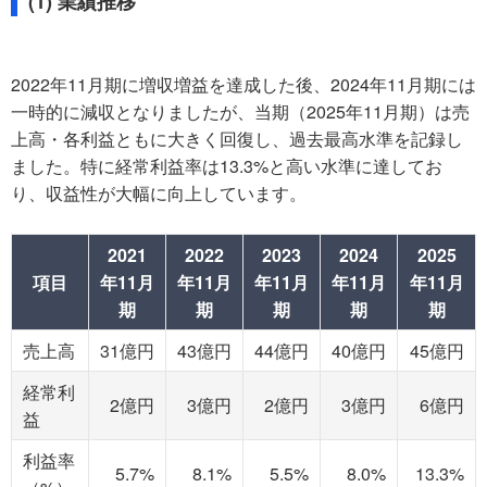
(1) 業績推移
2022年11月期に増収増益を達成した後、2024年11月期には
一時的に減収となりましたが、当期（2025年11月期）は売
上高・各利益ともに大きく回復し、過去最高水準を記録し
ました。特に経常利益率は13.3%と高い水準に達してお
り、収益性が大幅に向上しています。
2021
2022
2023
2024
2025
項目
年11月
年11月
年11月
年11月
年11月
期
期
期
期
期
売上高
31億円
43億円
44億円
40億円
45億円
経常利
2億円
3億円
2億円
3億円
6億円
益
利益率
5.7%
8.1%
5.5%
8.0%
13.3%