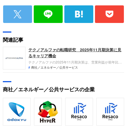
関連記事
テクノアルファの転職研究 2025年11月期決算に見
るキャリア機会
テクノアルファの2025年11月期決算は、営業利益が前年比
112.1%増と劇的な成長。特にマリン・環境機器事業の好調
商社／エネルギー／公共サービス
と、SI事業の黒字転換が収益を牽引しています。「なぜ今テク
ノアルファなのか？」「転職希望者がどの事業で、どんな役割
を担えるのか」を、好調な受注残高の背景とともに整理しま
商社／エネルギー／公共サービスの企業
す。