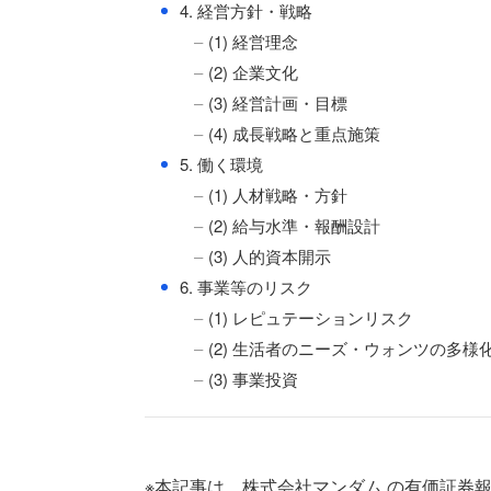
●
4. 経営方針・戦略
(1) 経営理念
(2) 企業文化
(3) 経営計画・目標
(4) 成長戦略と重点施策
●
5. 働く環境
(1) 人材戦略・方針
(2) 給与水準・報酬設計
(3) 人的資本開示
●
6. 事業等のリスク
(1) レピュテーションリスク
(2) 生活者のニーズ・ウォンツの多様
(3) 事業投資
※本記事は、株式会社マンダム の有価証券報告書（