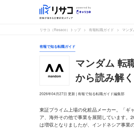
リサコ（Resaco）トップ
有報転職ガイド
マンダ
有報で知る転職ガイド
マンダム 転
から読み解く
2026年04月27日
更新
| 有報で知る転職ガイド編集部
東証プライム上場の化粧品メーカー。「ギ
ア、海外その他で事業を展開しています。2
は増収となりましたが、インドネシア事業