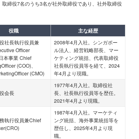
。取締役7名のうち3名が社外取締役であり、社外取締役
役職
主な経歴
役社長執行役員兼
2008年4月入社。シンガポー
cutive Officer
ル法人、経営戦略部長、マー
日本事業 Chief
ケティング統括、代表取締役
gOfficer (COO)、
社長執行役員等を経て、2024
rketingOfficer (CMO)
年4月より現職。
1977年4月入社。取締役社
役会長
長、社長執行役員等を歴任。
2021年4月より現職。
1987年4月入社。マーケティ
執行役員兼Chief
ング統括、海外事業統括等を
icer(CRO)
歴任し、2025年4月より現
職。