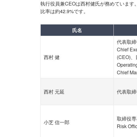
執行役員兼CEOは西村健氏が務めています
比率は約42.9%です。
氏名
代表取締
Chief Exe
西村 健
(CEO)、
Operatin
Chief Ma
西村 元延
代表取締
取締役専務
小芝 信一郎
Risk Off