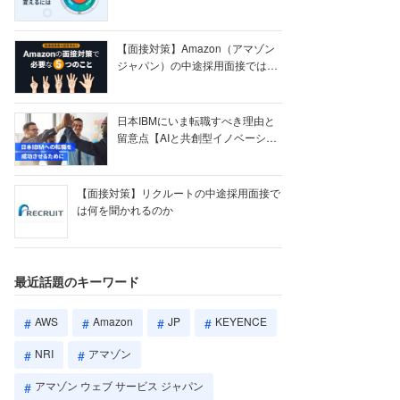
【ク...
【面接対策】Amazon（アマゾン
ジャパン）の中途採用面接では何
を聞かれる...
日本IBMにいま転職すべき理由と
留意点【AIと共創型イノベーショ
ン戦略】
【面接対策】リクルートの中途採用面接で
は何を聞かれるのか
最近話題のキーワード
AWS
Amazon
JP
KEYENCE
NRI
アマゾン
アマゾン ウェブ サービス ジャパン