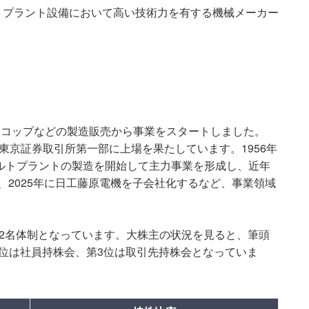
トプラント設備において高い技術力を有する機械メーカー
やスコップなどの製造販売から事業をスタートしました。
月に東京証券取引所第一部に上場を果たしています。1956年
ァルトプラントの製造を開始して主力事業を形成し、近年
工、2025年に日工藤原電機を子会社化するなど、事業領域
692名体制となっています。大株主の状況を見ると、筆頭
位は社員持株会、第3位は取引先持株会となっていま