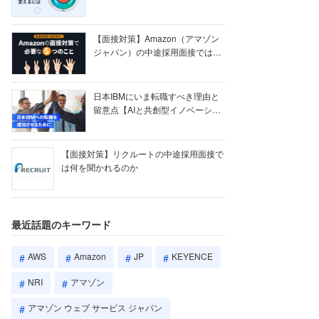
【ク...
【面接対策】Amazon（アマゾン
ジャパン）の中途採用面接では何
を聞かれる...
日本IBMにいま転職すべき理由と
留意点【AIと共創型イノベーショ
ン戦略】
【面接対策】リクルートの中途採用面接で
は何を聞かれるのか
最近話題のキーワード
AWS
Amazon
JP
KEYENCE
NRI
アマゾン
アマゾン ウェブ サービス ジャパン