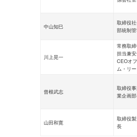
取締役社
中山知巳
部統制管
常務取締
担当兼安
川上晃一
CEOオ
ム・リー
取締役事
曾根武志
業企画部
取締役製
山田和寛
長