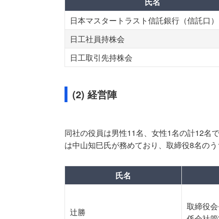
氏名
日本マスタートラスト信託銀行（信託口）
日工社員持株会
日工取引先持株会
(2) 経営陣
同社の役員は男性11名、女性1名の計12名
は中山知巳氏が務めており、取締役8名のう
氏名
取締役会
辻勝
係会社管