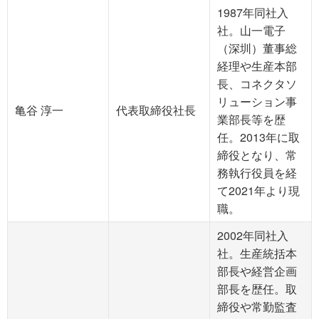
1987年同社入
社。山一電子
（深圳）董事総
経理や生産本部
長、コネクタソ
リューション事
亀谷 淳一
代表取締役社長
業部長等を歴
任。2013年に取
締役となり、常
務執行役員を経
て2021年より現
職。
2002年同社入
社。生産統括本
部長や経営企画
部長を歴任。取
締役や常勤監査