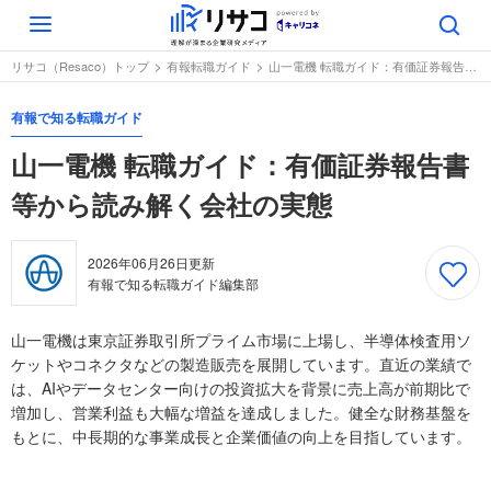
Toggle
navigation
リサコ（Resaco）トップ
有報転職ガイド
山一電機 転職ガイド：有価証券報告書等から読み解く会社の実態
有報で知る転職ガイド
山一電機 転職ガイド：有価証券報告書
等から読み解く会社の実態
2026年06月26日
更新
有報で知る転職ガイド編集部
山一電機は東京証券取引所プライム市場に上場し、半導体検査用ソ
ケットやコネクタなどの製造販売を展開しています。直近の業績で
は、AIやデータセンター向けの投資拡大を背景に売上高が前期比で
増加し、営業利益も大幅な増益を達成しました。健全な財務基盤を
もとに、中長期的な事業成長と企業価値の向上を目指しています。