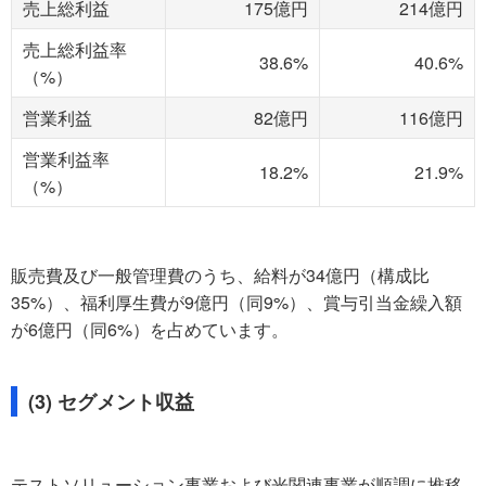
売上総利益
175億円
214億円
売上総利益率
38.6%
40.6%
（%）
営業利益
82億円
116億円
営業利益率
18.2%
21.9%
（%）
販売費及び一般管理費のうち、給料が34億円（構成比
35%）、福利厚生費が9億円（同9%）、賞与引当金繰入額
が6億円（同6%）を占めています。
(3) セグメント収益
テストソリューション事業および光関連事業が順調に推移