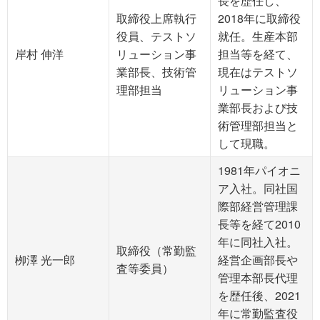
長を歴任し、
取締役上席執行
2018年に取締役
役員、テストソ
就任。生産本部
岸村 伸洋
リューション事
担当等を経て、
業部長、技術管
現在はテストソ
理部担当
リューション事
業部長および技
術管理部担当と
して現職。
1981年パイオニ
ア入社。同社国
際部経営管理課
長等を経て2010
年に同社入社。
取締役（常勤監
栁澤 光一郎
経営企画部長や
査等委員）
管理本部長代理
を歴任後、2021
年に常勤監査役