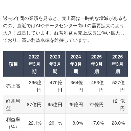
過去5年間の業績を見ると、売上高は一時的な増減があるも
のの、直近ではAIやデータセンター向けの需要拡大により
大きく成長しています。経常利益も売上成長に伴い拡大し
ており、高い利益水準を維持しています。
2022
2023
2024
2025
2026
項目
年3月
年3月
年3月
年3月
年3月
期
期
期
期
期
396億
470億
364億
453億
527億
売上高
円
円
円
円
円
経常利
121億
87億円
95億円
29億円
77億円
益
円
利益率
22.1%
20.1%
8.0%
17.0%
23.0%
（%）