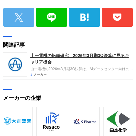
関連記事
山一電機の転職研究 2026年3月期3Q決算に見るキ
ャリア機会
山一電機の2026年3月期3Q決算は、AIデータセンター向けの好
調により営業利益が29.1%増と急伸。通期予想を過去最高の売
メーカー
上520億円、営業利益110億円へと上方修正し、中期経営計画
の目標も前倒しで達成する勢いです。先端半導体テスト需要の
回復と通信インフラの爆発的成長がもたらす、新たなキャリア
メーカーの企業
機会を整理します。