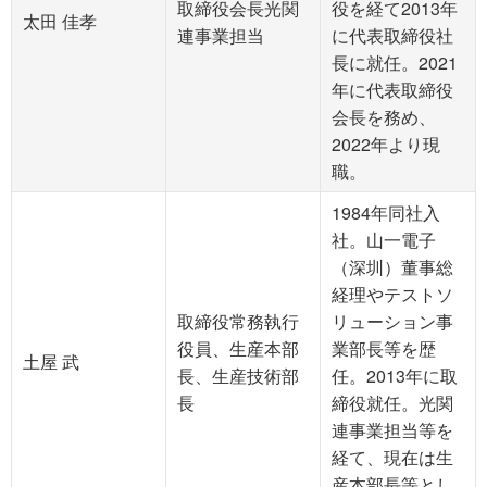
取締役会長光関
役を経て2013年
太田 佳孝
連事業担当
に代表取締役社
長に就任。2021
年に代表取締役
会長を務め、
2022年より現
職。
1984年同社入
社。山一電子
（深圳）董事総
経理やテストソ
取締役常務執行
リューション事
役員、生産本部
業部長等を歴
土屋 武
長、生産技術部
任。2013年に取
長
締役就任。光関
連事業担当等を
経て、現在は生
産本部長等とし