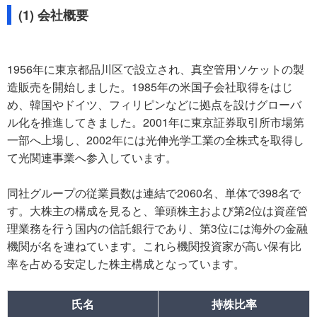
(1) 会社概要
1956年に東京都品川区で設立され、真空管用ソケットの製
造販売を開始しました。1985年の米国子会社取得をはじ
め、韓国やドイツ、フィリピンなどに拠点を設けグローバ
ル化を推進してきました。2001年に東京証券取引所市場第
一部へ上場し、2002年には光伸光学工業の全株式を取得し
て光関連事業へ参入しています。
同社グループの従業員数は連結で2060名、単体で398名で
す。大株主の構成を見ると、筆頭株主および第2位は資産管
理業務を行う国内の信託銀行であり、第3位には海外の金融
機関が名を連ねています。これら機関投資家が高い保有比
率を占める安定した株主構成となっています。
氏名
持株比率