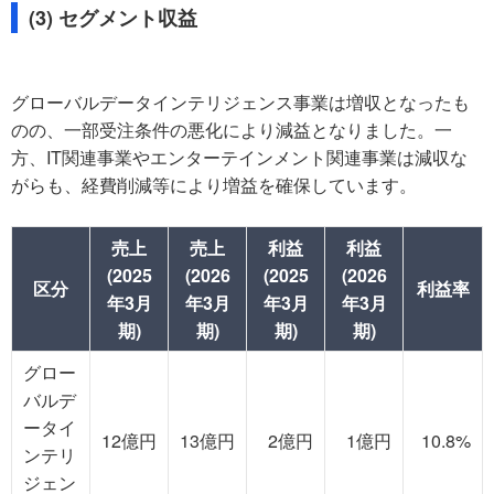
(3) セグメント収益
グローバルデータインテリジェンス事業は増収となったも
のの、一部受注条件の悪化により減益となりました。一
方、IT関連事業やエンターテインメント関連事業は減収な
がらも、経費削減等により増益を確保しています。
売上
売上
利益
利益
(2025
(2026
(2025
(2026
区分
利益率
年3月
年3月
年3月
年3月
期)
期)
期)
期)
グロー
バルデ
ータイ
12億円
13億円
2億円
1億円
10.8%
ンテリ
ジェン