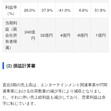
利益率
26.0%
37.9%
-41.0%
6.6%
51.8%
（%）
当期利
益（親
240億
会社所
32億円
4億円
-8億円
1億円
円
有者帰
属）
(2) 損益計算書
直近2期の売上高は、エンターテインメント関連事業やIT関
連事業における出荷数量の減少等により減収となりまし
た。それに伴い売上総利益も減少しており、営業利益は赤
字に転じています。