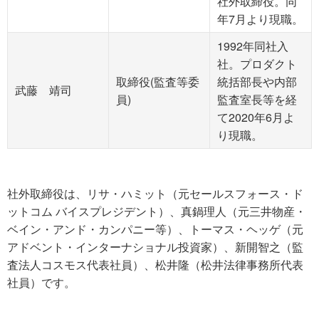
社外取締役。同
年7月より現職。
1992年同社入
社。プロダクト
取締役(監査等委
統括部長や内部
武藤 靖司
員)
監査室長等を経
て2020年6月よ
り現職。
社外取締役は、リサ・ハミット（元セールスフォース・ド
ットコム バイスプレジデント）、真鍋理人（元三井物産・
ベイン・アンド・カンパニー等）、トーマス・ヘッゲ（元
アドベント・インターナショナル投資家）、新開智之（監
査法人コスモス代表社員）、松井隆（松井法律事務所代表
社員）です。