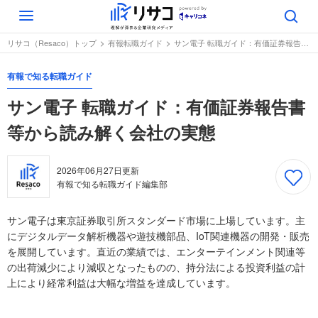
Toggle
navigation
リサコ（Resaco）トップ
有報転職ガイド
サン電子 転職ガイド：有価証券報告書等から読み解く会社の実態
有報で知る転職ガイド
サン電子 転職ガイド：有価証券報告書
等から読み解く会社の実態
2026年06月27日
更新
有報で知る転職ガイド編集部
サン電子は東京証券取引所スタンダード市場に上場しています。主
にデジタルデータ解析機器や遊技機部品、IoT関連機器の開発・販売
を展開しています。直近の業績では、エンターテインメント関連等
の出荷減少により減収となったものの、持分法による投資利益の計
上により経常利益は大幅な増益を達成しています。