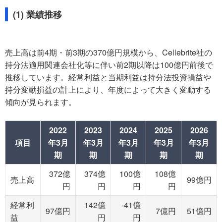
(1) 業績推移
売上高は前4期・前3期の370億円規模から、Cellebrite社の
持分法適用関連会社化等に伴い前2期以降は100億円前後で
推移しています。経常利益と当期利益は持分法投資損益や
持分変動損益の計上により、年度によって大きく変動する
傾向が見られます。
2022
2023
2024
2025
2026
項目
年3月
年3月
年3月
年3月
年3月
期
期
期
期
期
372億
374億
100億
108億
売上高
99億円
円
円
円
円
経常利
142億
-41億
97億円
7億円
51億円
益
円
円