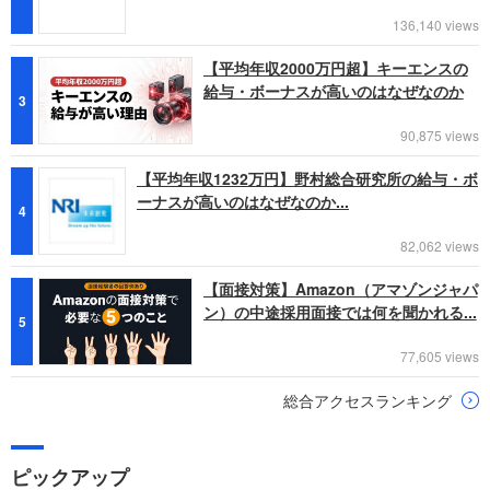
136,140 views
【平均年収2000万円超】キーエンスの
給与・ボーナスが高いのはなぜなのか
3
90,875 views
【平均年収1232万円】野村総合研究所の給与・ボ
ーナスが高いのはなぜなのか...
4
82,062 views
【面接対策】Amazon（アマゾンジャパ
ン）の中途採用面接では何を聞かれる...
5
77,605 views
総合アクセスランキング
ピックアップ