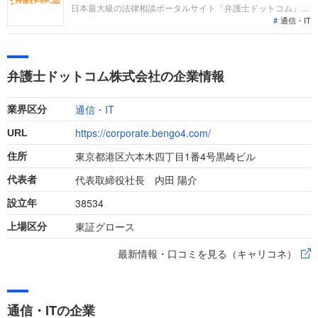
しています。
日本最大級の法律相談ポータルサイト「弁護士ドットコム」な
通信・IT
どを運営する、弁護士ドットコムへの転職。中途採用面接で
は、これまでの仕事内容や成果、今後のキャリアビジョンを具
体的に問われるほか、「人となり」も評価されます。事前対策
をしっかりして自分を出し切り、転職を成功させましょう。
弁護士ドットコム株式会社の企業情報
通信・IT
業界区分
https://corporate.bengo4.com/
URL
東京都港区六本木四丁目1番4号黒崎ビル
住所
代表取締役社長 内田 陽介
代表者
38534
設立年
東証グロース
上場区分
最新情報・口コミを見る（キャリコネ）
通信・ITの企業