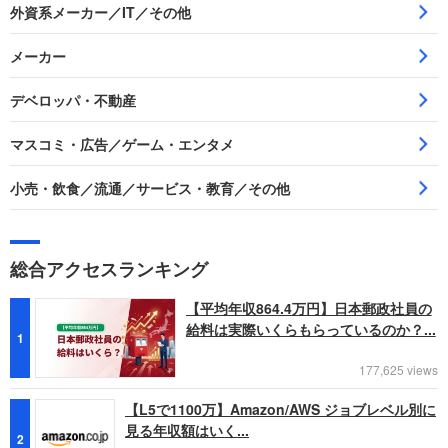
外資系メーカー／IT／その他
メーカー
デベロッパ・不動産
マスコミ・広告／ゲーム・エンタメ
小売・飲食／流通／サービス・教育／その他
総合アクセスランキング
【平均年収864.4万円】日本郵政社員の
給料は実際いくらもらっているのか？...
1
177,625 views
【L5で1100万】Amazon/AWS ジョブレベル別に
見る年収額はいく...
2