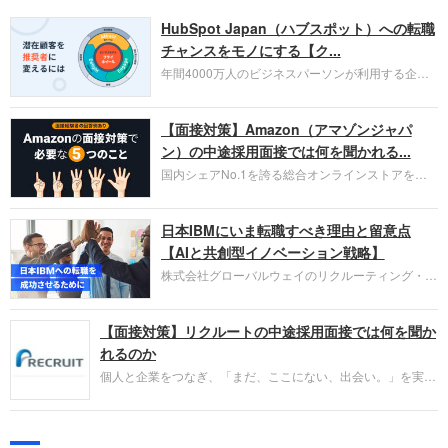
HubSpot Japan（ハブスポット）への転職
チャンスをモノにする【ク...
年間4000万人のビジネスパーソンが利用する企業
口コミサイト「キャリコネ」の転職エージェントが
お勧めするイチオシ企業をご紹介します。今回はク
【面接対策】Amazon（アマゾンジャパ
ラウド型CRMプラットフォームを提供する
HubSpot Japan（ハブスポット・ジャパン）株式会
ン）の中途採用面接では何を聞かれる...
社です。採用面接対策の企業研究にご活用くださ
国内シェアNo.1を誇る総合オンラインストアを運
い。
営し、クラウドサービス（AWS）や物流分野でも
圧倒的な存在感を持つAmazon。中途採用面接では
日本IBMにいま転職すべき理由と留意点
過去の具体的な業務成果やリーダーシップの発揮、
失敗からの学びが重視され、人間性やカルチャーフ
【AIと共創型イノベーション戦略】
ィットも評価対象となり、長期的に成長できる仲間
株式会社グローバルウェイのリクルーティング・パ
であるかを多角的に審査されます。
ートナー事業本部です。年間4000万人のビジネス
パーソンが利用する企業口コミサイト「キャリコ
【面接対策】リクルートの中途採用面接では何を聞か
ネ」の転職エージェントがお勧めするイチオシ企業
をご紹介します。今回は、大手外資系IT企業の日本
れるのか
IBMです。採用面接対策の企業研究にご活用くださ
個人と企業をつなぎ、「まだ、ここにない、出会い。」を実現
い。
するリクルートへの転職。中途採用面接は仕事への取り組み方
やこれまでの成果を具体的に問われるほか、「人間性」も評価
されます。即戦力として、一緒に仕事をする仲間として多角的