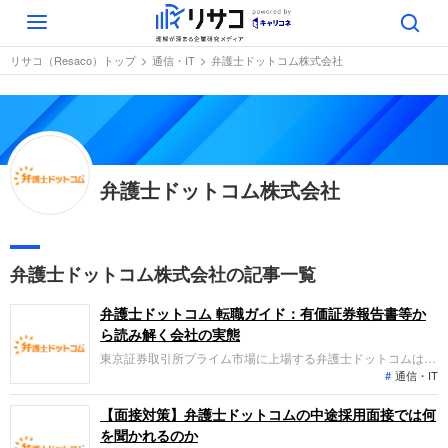
Toggle
navigation
リサコ（Resaco）トップ
通信・IT
弁護士ドットコム株式会社
弁護士ドットコム株式会社
弁護士ドットコム株式会社の記事一覧
弁護士ドットコム 転職ガイド：有価証券報告書等か
ら読み解く会社の実態
東京証券取引所プライム市場に上場する弁護士ドットコムは、
通信・IT
弁護士等の専門家とユーザーをつなぐポータルサイトの運営
と、電子契約サービス「クラウドサイン」等を提供する企業で
す。直近の業績は、主要サービスの利用拡大が牽引し、売上高
【面接対策】弁護士ドットコムの中途採用面接では何
163億円、営業利益22億円と増収増益の好調なトレンドを維持
を聞かれるのか