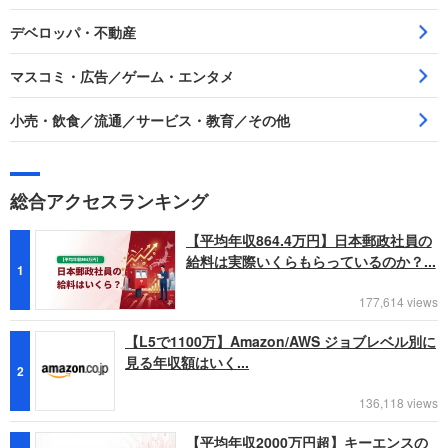
デベロッパ・不動産
マスコミ・広告／ゲーム・エンタメ
小売・飲食／流通／サービス・教育／その他
総合アクセスランキング
【平均年収864.4万円】日本郵政社員の
給料は実際いくらもらっているのか？...
1
177,614 views
【L5で1100万】Amazon/AWS ジョブレベル別に
見る年収額はいく...
2
136,118 views
【平均年収2000万円超】キーエンスの