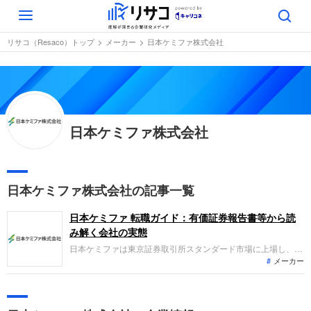
Toggle
navigation
リサコ（Resaco）トップ
メーカー
日本ケミファ株式会社
日本ケミファ株式会社
日本ケミファ株式会社の記事一覧
日本ケミファ 転職ガイド：有価証券報告書等から読
み解く会社の実態
日本ケミファは東京証券取引所スタンダード市場に上場し、医
メーカー
療用医薬品を中心とするヘルスケア事業を展開しています。直
近の業績は、ジェネリック医薬品などの拡販で売上高が前期比
増収となった一方で、経常利益は減益となっています。品質と
安定供給を重視しつつ、海外展開を推進し企業価値の向上を目