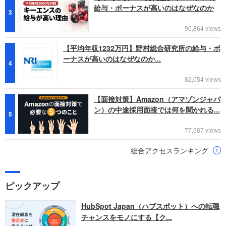
給与・ボーナスが高いのはなぜなのか
3
90,864 views
【平均年収1232万円】野村総合研究所の給与・ボ
ーナスが高いのはなぜなのか...
4
82,054 views
【面接対策】Amazon（アマゾンジャパ
ン）の中途採用面接では何を聞かれる...
5
77,587 views
総合アクセスランキング
ピックアップ
HubSpot Japan（ハブスポット）への転職
チャンスをモノにする【ク...