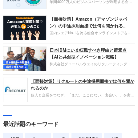
年間4000万人のビジネスパーソンが利用する企業
口コミサイト「キャリコネ」の転職エージェントが
お勧めするイチオシ企業をご紹介します。今回はク
【面接対策】Amazon（アマゾンジャパ
ラウド型CRMプラットフォームを提供する
HubSpot Japan（ハブスポット・ジャパン）株式会
ン）の中途採用面接では何を聞かれる...
社です。採用面接対策の企業研究にご活用くださ
国内シェアNo.1を誇る総合オンラインストアを運
い。
営し、クラウドサービス（AWS）や物流分野でも
圧倒的な存在感を持つAmazon。中途採用面接では
日本IBMにいま転職すべき理由と留意点
過去の具体的な業務成果やリーダーシップの発揮、
失敗からの学びが重視され、人間性やカルチャーフ
【AIと共創型イノベーション戦略】
ィットも評価対象となり、長期的に成長できる仲間
株式会社グローバルウェイのリクルーティング・パ
であるかを多角的に審査されます。
ートナー事業本部です。年間4000万人のビジネス
パーソンが利用する企業口コミサイト「キャリコ
【面接対策】リクルートの中途採用面接では何を聞か
ネ」の転職エージェントがお勧めするイチオシ企業
をご紹介します。今回は、大手外資系IT企業の日本
れるのか
IBMです。採用面接対策の企業研究にご活用くださ
個人と企業をつなぎ、「まだ、ここにない、出会い。」を実現
い。
するリクルートへの転職。中途採用面接は仕事への取り組み方
やこれまでの成果を具体的に問われるほか、「人間性」も評価
されます。即戦力として、一緒に仕事をする仲間として多角的
に評価されるので、事前にしっかり対策して転職を成功させま
最近話題のキーワード
しょう。