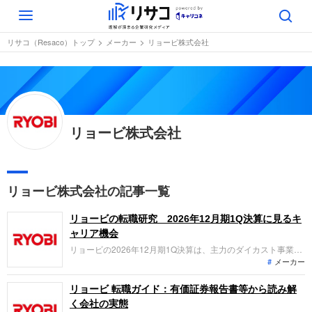
Toggle
navigation
リサコ（Resaco）トップ
メーカー
リョービ株式会社
リョービ株式会社
リョービ株式会社の記事一覧
リョービの転職研究 2026年12月期1Q決算に見るキ
ャリア機会
リョービの2026年12月期1Q決算は、主力のダイカスト事業が
メーカー
原価低減により大幅増益を達成。資産売却益もあり純利益は前
年比54.6%増となりました。「なぜ今リョービなのか？」「転
職希望者がどの事業で、どんな役割を担えるのか」を整理しま
リョービ 転職ガイド：有価証券報告書等から読み解
す。
く会社の実態