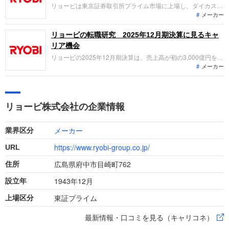
リョービは東京証券取引所プライム市場に上場し、ダイカスト
メーカー
製品、ドアクローザ等の建築用品、オフセット印刷機の製造・
販売を主力事業として展開しています。自動車産業向けを中心
とするダイカスト事業が牽引し、直近の業績では全セグメント
リョービの転職研究 2025年12月期決算に見るキャ
での生産性向上も寄与して、堅調な増収増益を達成していま
リア機会
す。
リョービの2025年12月期決算は、売上高が初の3,000億円を突
メーカー
破。ギガキャスト試作工場の稼働やAI自動検査の実装など、攻
めの技術投資が実を結んでいます。「なぜ今リョービなの
か？」を、次世代自動車部品へのシフトと、現場DXの観点か
ら専門的に整理します。
リョービ株式会社の企業情報
メーカー
業界区分
https://www.ryobi-group.co.jp/
URL
広島県府中市目崎町762
住所
1943年12月
設立年
東証プライム
上場区分
最新情報・口コミを見る（キャリコネ）