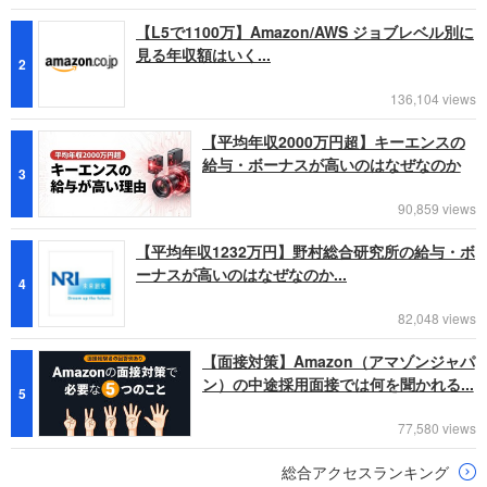
【L5で1100万】Amazon/AWS ジョブレベル別に
見る年収額はいく...
2
136,104 views
【平均年収2000万円超】キーエンスの
給与・ボーナスが高いのはなぜなのか
3
90,859 views
【平均年収1232万円】野村総合研究所の給与・ボ
ーナスが高いのはなぜなのか...
4
82,048 views
【面接対策】Amazon（アマゾンジャパ
ン）の中途採用面接では何を聞かれる...
5
77,580 views
総合アクセスランキング