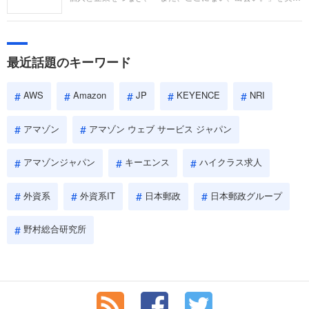
い。
するリクルートへの転職。中途採用面接は仕事への取り組み方
やこれまでの成果を具体的に問われるほか、「人間性」も評価
されます。即戦力として、一緒に仕事をする仲間として多角的
に評価されるので、事前にしっかり対策して転職を成功させま
最近話題のキーワード
しょう。
AWS
Amazon
JP
KEYENCE
NRI
アマゾン
アマゾン ウェブ サービス ジャパン
アマゾンジャパン
キーエンス
ハイクラス求人
外資系
外資系IT
日本郵政
日本郵政グループ
野村総合研究所