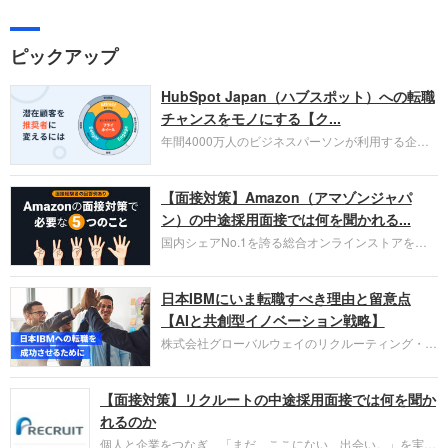
ピックアップ
HubSpot Japan（ハブスポット）への転職
チャンスをモノにする【ク...
年間4000万人のビジネスパーソンが利用する企業
口コミサイト「キャリコネ」の転職エージェントが
お勧めするイチオシ企業をご紹介します。今回はク
【面接対策】Amazon（アマゾンジャパ
ラウド型CRMプラットフォームを提供する
HubSpot Japan（ハブスポット・ジャパン）株式会
ン）の中途採用面接では何を聞かれる...
社です。採用面接対策の企業研究にご活用くださ
国内シェアNo.1を誇る総合オンラインストアを運
い。
営し、クラウドサービス（AWS）や物流分野でも
圧倒的な存在感を持つAmazon。中途採用面接では
日本IBMにいま転職すべき理由と留意点
過去の具体的な業務成果やリーダーシップの発揮、
失敗からの学びが重視され、人間性やカルチャーフ
【AIと共創型イノベーション戦略】
ィットも評価対象となり、長期的に成長できる仲間
株式会社グローバルウェイのリクルーティング・パ
であるかを多角的に審査されます。
ートナー事業本部です。年間4000万人のビジネス
パーソンが利用する企業口コミサイト「キャリコ
【面接対策】リクルートの中途採用面接では何を聞か
ネ」の転職エージェントがお勧めするイチオシ企業
をご紹介します。今回は、大手外資系IT企業の日本
れるのか
IBMです。採用面接対策の企業研究にご活用くださ
個人と企業をつなぎ、「まだ、ここにない、出会い。」を実現