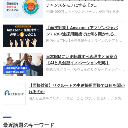
チャンスをモノにする【ク...
年間4000万人のビジネスパーソンが利用する企業
口コミサイト「キャリコネ」の転職エージェントが
お勧めするイチオシ企業をご紹介します。今回はク
【面接対策】Amazon（アマゾンジャパ
ラウド型CRMプラットフォームを提供する
HubSpot Japan（ハブスポット・ジャパン）株式会
ン）の中途採用面接では何を聞かれる...
社です。採用面接対策の企業研究にご活用くださ
国内シェアNo.1を誇る総合オンラインストアを運
い。
営し、クラウドサービス（AWS）や物流分野でも
圧倒的な存在感を持つAmazon。中途採用面接では
日本IBMにいま転職すべき理由と留意点
過去の具体的な業務成果やリーダーシップの発揮、
失敗からの学びが重視され、人間性やカルチャーフ
【AIと共創型イノベーション戦略】
ィットも評価対象となり、長期的に成長できる仲間
株式会社グローバルウェイのリクルーティング・パ
であるかを多角的に審査されます。
ートナー事業本部です。年間4000万人のビジネス
パーソンが利用する企業口コミサイト「キャリコ
【面接対策】リクルートの中途採用面接では何を聞か
ネ」の転職エージェントがお勧めするイチオシ企業
をご紹介します。今回は、大手外資系IT企業の日本
れるのか
IBMです。採用面接対策の企業研究にご活用くださ
個人と企業をつなぎ、「まだ、ここにない、出会い。」を実現
い。
するリクルートへの転職。中途採用面接は仕事への取り組み方
やこれまでの成果を具体的に問われるほか、「人間性」も評価
されます。即戦力として、一緒に仕事をする仲間として多角的
に評価されるので、事前にしっかり対策して転職を成功させま
最近話題のキーワード
しょう。