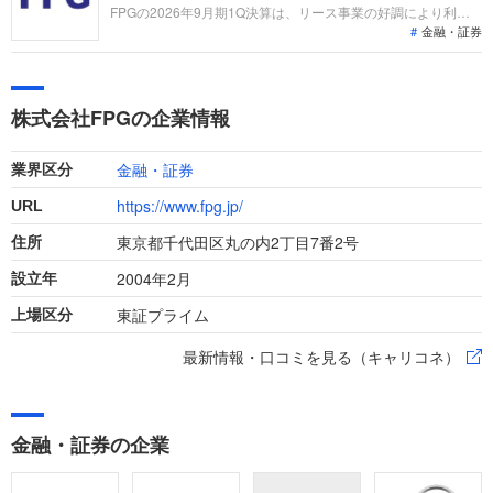
FPGの2026年9月期1Q決算は、リース事業の好調により利益
金融・証券
率が大幅改善。税制改正への迅速な対応と、「F.bit」第2号や
DX推進などの新戦略が注目されます。「なぜ今FPGなの
か？」「転職希望者がどの事業で、どんな役割を担えるのか」
を整理します。
株式会社FPGの企業情報
金融・証券
業界区分
https://www.fpg.jp/
URL
東京都千代田区丸の内2丁目7番2号
住所
2004年2月
設立年
東証プライム
上場区分
最新情報・口コミを見る（キャリコネ）
金融・証券の企業