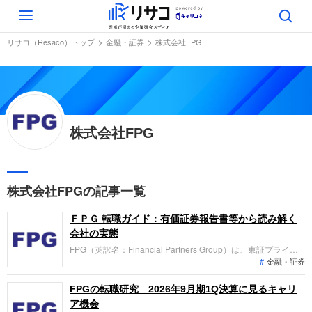
Toggle
navigation
リサコ（Resaco）トップ
金融・証券
株式会社FPG
株式会社FPG
株式会社FPGの記事一覧
ＦＰＧ 転職ガイド：有価証券報告書等から読み解く
会社の実態
FPG（英訳名：Financial Partners Group）は、東証プライム
金融・証券
市場に上場し、リースファンド事業や国内・海外不動産ファン
ド事業を展開する企業です。「金融で未来を拓く」を掲げ、航
空機リースや不動産を小口化した投資商品を組成・販売する金
FPGの転職研究 2026年9月期1Q決算に見るキャリ
融サービスを提供しています。
ア機会