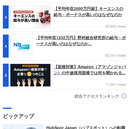
【平均年収2000万円超】キーエンスの
給与・ボーナスが高いのはなぜなのか
3
90,860 views
【平均年収1232万円】野村総合研究所の給与・ボ
ーナスが高いのはなぜなのか...
4
82,051 views
【面接対策】Amazon（アマゾンジャパ
ン）の中途採用面接では何を聞かれる...
5
77,581 views
総合アクセスランキング
ピックアップ
HubSpot Japan（ハブスポット）への転職