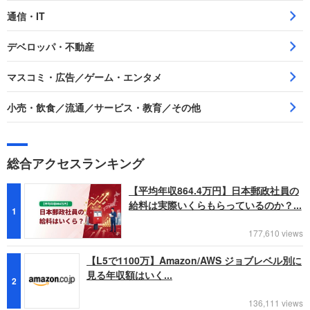
通信・IT
デベロッパ・不動産
マスコミ・広告／ゲーム・エンタメ
小売・飲食／流通／サービス・教育／その他
総合アクセスランキング
【平均年収864.4万円】日本郵政社員の
給料は実際いくらもらっているのか？...
1
177,610 views
【L5で1100万】Amazon/AWS ジョブレベル別に
見る年収額はいく...
2
136,111 views