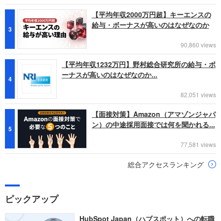
【平均年収2000万円超】キーエンスの
給与・ボーナスが高いのはなぜなのか
3
90,860 views
【平均年収1232万円】野村総合研究所の給与・ボ
ーナスが高いのはなぜなのか...
4
82,051 views
【面接対策】Amazon（アマゾンジャパ
ン）の中途採用面接では何を聞かれる...
5
77,581 views
総合アクセスランキング
ピックアップ
HubSpot Japan（ハブスポット）への転職