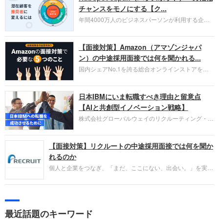
チャンスをモノにする【ク...
年間4000万人のビジネスパーソンが利用する企業
口コミサイト「キャリコネ」の転職エージェントが
お勧めするイチオシ企業をご紹介します。今回はク
【面接対策】Amazon（アマゾンジャパ
ラウド型CRMプラットフォームを提供する
HubSpot Japan（ハブスポット・ジャパン）株式会
ン）の中途採用面接では何を聞かれる...
社です。採用面接対策の企業研究にご活用くださ
国内シェアNo.1を誇る総合オンラインストアを運
い。
営し、クラウドサービス（AWS）や物流分野でも
圧倒的な存在感を持つAmazon。中途採用面接では
日本IBMにいま転職すべき理由と留意点
過去の具体的な業務成果やリーダーシップの発揮、
失敗からの学びが重視され、人間性やカルチャーフ
【AIと共創型イノベーション戦略】
ィットも評価対象となり、長期的に成長できる仲間
株式会社グローバルウェイのリクルーティング・パ
であるかを多角的に審査されます。
ートナー事業本部です。年間4000万人のビジネス
パーソンが利用する企業口コミサイト「キャリコ
【面接対策】リクルートの中途採用面接では何を聞か
ネ」の転職エージェントがお勧めするイチオシ企業
をご紹介します。今回は、大手外資系IT企業の日本
れるのか
IBMです。採用面接対策の企業研究にご活用くださ
個人と企業をつなぎ、「まだ、ここにない、出会い。」を実現
い。
するリクルートへの転職。中途採用面接は仕事への取り組み方
やこれまでの成果を具体的に問われるほか、「人間性」も評価
されます。即戦力として、一緒に仕事をする仲間として多角的
に評価されるので、事前にしっかり対策して転職を成功させま
最近話題のキーワード
しょう。