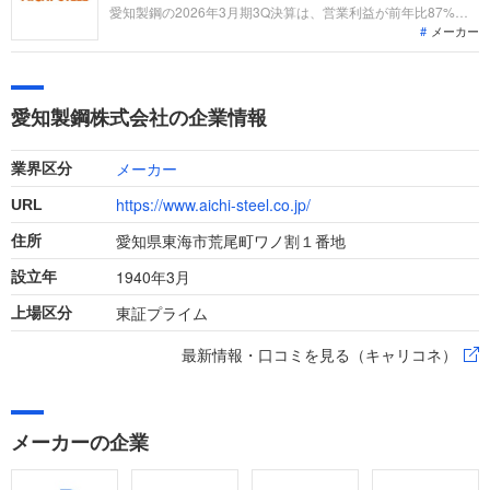
ます。
愛知製鋼の2026年3月期3Q決算は、営業利益が前年比87%増
メーカー
と過去最高を更新。中期経営計画の目標を1年前倒しで達成す
る見通しです。インド企業の子会社化や電子部品事業の急成長
など、変革期を迎える同社で「なぜ今、転職のチャンスなの
か」を整理し、活躍できるフィールドを分析します。
愛知製鋼株式会社の企業情報
メーカー
業界区分
https://www.aichi-steel.co.jp/
URL
愛知県東海市荒尾町ワノ割１番地
住所
1940年3月
設立年
東証プライム
上場区分
最新情報・口コミを見る（キャリコネ）
メーカーの企業