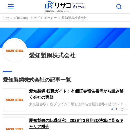
Toggle
navigation
リサコ（Resaco）トップ
メーカー
愛知製鋼株式会社
愛知製鋼株式会社
愛知製鋼株式会社の記事一覧
愛知製鋼 転職ガイド：有価証券報告書等から読み解
く会社の実態
東京証券取引所プライム市場および名古屋証券取引所プレミア
メーカー
市場に上場する愛知製鋼は、特殊鋼や鍛造品、電子機能材料な
どの製造・販売を展開しています。直近の2026年3月期業績で
は、売上収益が3043億円で増収、営業利益も174億円で増益と
愛知製鋼の転職研究 2026年3月期3Q決算に見るキ
なり、堅調な成長を遂げています。トヨタグループに属してい
ャリア機会