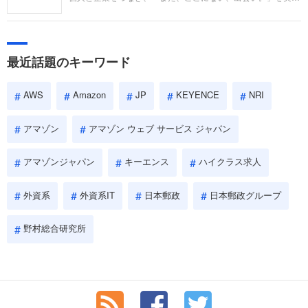
い。
するリクルートへの転職。中途採用面接は仕事への取り組み方
やこれまでの成果を具体的に問われるほか、「人間性」も評価
されます。即戦力として、一緒に仕事をする仲間として多角的
に評価されるので、事前にしっかり対策して転職を成功させま
最近話題のキーワード
しょう。
AWS
Amazon
JP
KEYENCE
NRI
アマゾン
アマゾン ウェブ サービス ジャパン
アマゾンジャパン
キーエンス
ハイクラス求人
外資系
外資系IT
日本郵政
日本郵政グループ
野村総合研究所