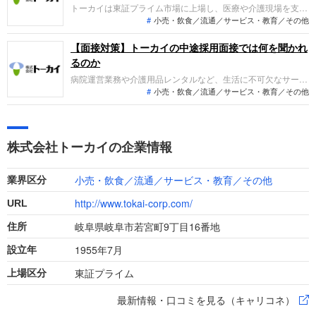
理します。
トーカイは東証プライム市場に上場し、医療や介護現場を支え
小売・飲食／流通／サービス・教育／その他
る健康生活サービス、調剤薬局事業、リースキン事業などの環
境サービスを展開しています。直近の業績は、主力のレンタル
事業や調剤薬局の売上伸長に加え、M&A効果も寄与し、売上
【面接対策】トーカイの中途採用面接では何を聞かれ
高・営業利益ともに過去最高を更新する増収増益を達成し成長
るのか
を続けています。
病院運営業務や介護用品レンタルなど、生活に不可欠なサービ
小売・飲食／流通／サービス・教育／その他
スを提供するトーカイへの転職。採用面接は新卒の場合と違
い、これまでの仕事への取り組み方や成果を具体的に問われる
ほか、「人間性」も評価されます。即戦力として、ともに働く
仲間として評価されるので、事前にしっかり対策をして転職し
株式会社トーカイの企業情報
ましょう。
小売・飲食／流通／サービス・教育／その他
業界区分
http://www.tokai-corp.com/
URL
岐阜県岐阜市若宮町9丁目16番地
住所
1955年7月
設立年
東証プライム
上場区分
最新情報・口コミを見る（キャリコネ）