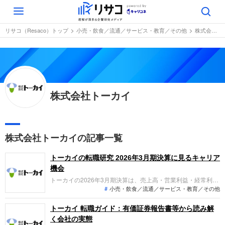
Toggle
navigation
リサコ（Resaco）トップ
小売・飲食／流通／サービス・教育／その他
株式会社トーカイ
株式会社トーカイ
株式会社トーカイの記事一覧
トーカイの転職研究 2026年3月期決算に見るキャリア
機会
トーカイの2026年3月期決算は、売上高・営業利益・経常利益
小売・飲食／流通／サービス・教育／その他
が過去最高を更新。M&Aや大規模な医療DX・業務システム投
資の推進により、主力の健康生活サービスや調剤薬局事業が力
強く伸長しています。「なぜ今トーカイなのか？」、中途求職
トーカイ 転職ガイド：有価証券報告書等から読み解
者がどの事業でどんな役割を担えるのか、成長戦略とともに整
く会社の実態