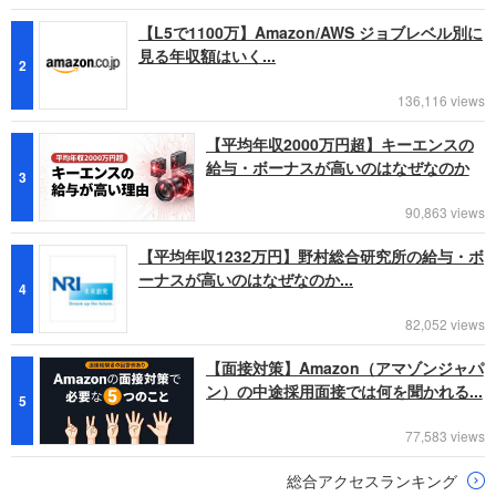
【L5で1100万】Amazon/AWS ジョブレベル別に
見る年収額はいく...
2
136,116 views
【平均年収2000万円超】キーエンスの
給与・ボーナスが高いのはなぜなのか
3
90,863 views
【平均年収1232万円】野村総合研究所の給与・ボ
ーナスが高いのはなぜなのか...
4
82,052 views
【面接対策】Amazon（アマゾンジャパ
ン）の中途採用面接では何を聞かれる...
5
77,583 views
総合アクセスランキング