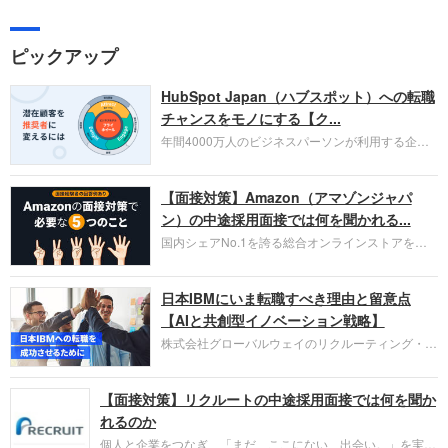
ピックアップ
HubSpot Japan（ハブスポット）への転職
チャンスをモノにする【ク...
年間4000万人のビジネスパーソンが利用する企業
口コミサイト「キャリコネ」の転職エージェントが
お勧めするイチオシ企業をご紹介します。今回はク
【面接対策】Amazon（アマゾンジャパ
ラウド型CRMプラットフォームを提供する
HubSpot Japan（ハブスポット・ジャパン）株式会
ン）の中途採用面接では何を聞かれる...
社です。採用面接対策の企業研究にご活用くださ
国内シェアNo.1を誇る総合オンラインストアを運
い。
営し、クラウドサービス（AWS）や物流分野でも
圧倒的な存在感を持つAmazon。中途採用面接では
日本IBMにいま転職すべき理由と留意点
過去の具体的な業務成果やリーダーシップの発揮、
失敗からの学びが重視され、人間性やカルチャーフ
【AIと共創型イノベーション戦略】
ィットも評価対象となり、長期的に成長できる仲間
株式会社グローバルウェイのリクルーティング・パ
であるかを多角的に審査されます。
ートナー事業本部です。年間4000万人のビジネス
パーソンが利用する企業口コミサイト「キャリコ
【面接対策】リクルートの中途採用面接では何を聞か
ネ」の転職エージェントがお勧めするイチオシ企業
をご紹介します。今回は、大手外資系IT企業の日本
れるのか
IBMです。採用面接対策の企業研究にご活用くださ
個人と企業をつなぎ、「まだ、ここにない、出会い。」を実現