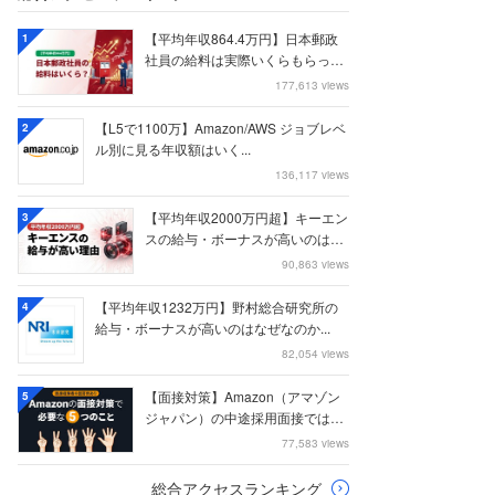
【平均年収864.4万円】日本郵政
1
社員の給料は実際いくらもらって
いるのか？...
177,613 views
【L5で1100万】Amazon/AWS ジョブレベ
2
ル別に見る年収額はいく...
136,117 views
【平均年収2000万円超】キーエン
3
スの給与・ボーナスが高いのはな
ぜなのか
90,863 views
【平均年収1232万円】野村総合研究所の
4
給与・ボーナスが高いのはなぜなのか...
82,054 views
【面接対策】Amazon（アマゾン
5
ジャパン）の中途採用面接では何
を聞かれる...
77,583 views
総合アクセスランキング