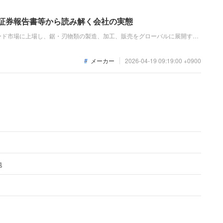
価証券報告書等から読み解く会社の実態
ード市場に上場し、鋸・刃物類の製造、加工、販売をグローバルに展開する
住宅資材用チップソーの需要が堅調に推移したことで売上高が増加し、為替
り経常利益および当期純利益が増益となるなど、安定して成長しています。
メーカー
2026-04-19 09:19:00 +0900
地