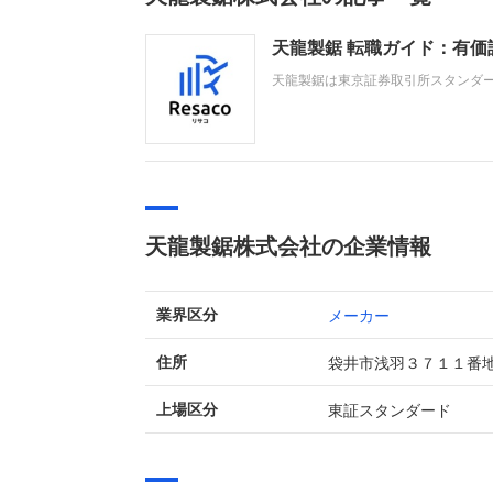
天龍製鋸 転職ガイド：有
天龍製鋸は東京証券取引所スタンダ
専門メーカーです。直近の業績は、
の好影響や財務収益の増加などによ
天龍製鋸株式会社の企業情報
メーカー
業界区分
袋井市浅羽３７１１番
住所
東証スタンダード
上場区分