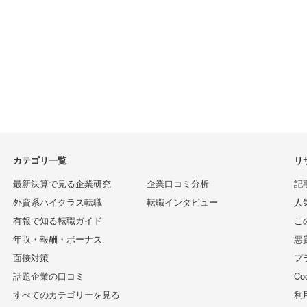
カテゴリ一覧
リ
最新決算で見る企業研究
企業口コミ分析
記
外資系ハイクラス転職
転職インタビュー
人
有報で知る転職ガイド
こ
年収・報酬・ボーナス
悪
面接対策
プ
話題企業の口コミ
C
すべてのカテゴリーを見る
利