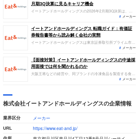
ル展開やDX推進でどんな役割を担えるのか」を、求職者の視
月期3Q決算に見るキャリア機会
点で整理します。
イートアンドホールディングスの2026年2月期3Q決算は、食
メーカー
品事業の販売好調により売上高11.3%増。2025年10月のECブ
ランド買収や九州新工場の建設、北米進出など構造的変化が相
次いでいます。「なぜ今イートアンドHDなのか？」、転職希
イートアンドホールディングス 転職ガイド：有価証
望者がどの成長領域で役割を担えるのか、最新の戦略から整理
券報告書等から読み解く会社の実態
します。
イートアンドホールディングスは東京証券取引所プライム市場
メーカー
に上場する企業です。「大阪王将」を中心とした冷凍食品の製
造・販売を行う食品事業と、多様なブランドの外食チェーンを
展開する外食事業を主力としています。直近の業績は売上高、
【面接対策】イートアンドホールディングスの中途採
営業利益ともに増加し、増収増益となり順調に成長を続けてい
用面接では何を聞かれるのか
ます。
大阪王将などの経営や、同ブランドの冷凍食品を製造する食品
メーカー
メーカー事業をおこなうイートアンドホールディングス（以
下、イートアンド）への転職。中途採用面接では、これまでの
仕事内容や成果、今後のキャリアビジョンを具体的に問われる
ほか、「人となり」も評価されます。事前対策をしっかりして
株式会社イートアンドホールディングスの企業情報
自分を出し切り、転職を成功させましょう。
メーカー
業界区分
https://www.eat-and.jp/
URL
東京都品川区東品川4丁目12番8号品川シーサイ
住所