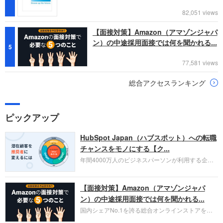
82,051 views
【面接対策】Amazon（アマゾンジャパ
ン）の中途採用面接では何を聞かれる...
5
77,581 views
総合アクセスランキング
ピックアップ
HubSpot Japan（ハブスポット）への転職
チャンスをモノにする【ク...
年間4000万人のビジネスパーソンが利用する企業
口コミサイト「キャリコネ」の転職エージェントが
お勧めするイチオシ企業をご紹介します。今回はク
【面接対策】Amazon（アマゾンジャパ
ラウド型CRMプラットフォームを提供する
HubSpot Japan（ハブスポット・ジャパン）株式会
ン）の中途採用面接では何を聞かれる...
社です。採用面接対策の企業研究にご活用くださ
国内シェアNo.1を誇る総合オンラインストアを運
い。
営し、クラウドサービス（AWS）や物流分野でも