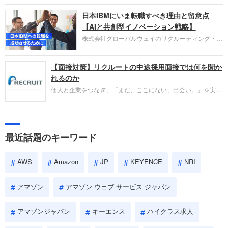
圧倒的な存在感を持つAmazon。中途採用面接では
日本IBMにいま転職すべき理由と留意点
過去の具体的な業務成果やリーダーシップの発揮、
失敗からの学びが重視され、人間性やカルチャーフ
【AIと共創型イノベーション戦略】
ィットも評価対象となり、長期的に成長できる仲間
株式会社グローバルウェイのリクルーティング・パ
であるかを多角的に審査されます。
ートナー事業本部です。年間4000万人のビジネス
パーソンが利用する企業口コミサイト「キャリコ
【面接対策】リクルートの中途採用面接では何を聞か
ネ」の転職エージェントがお勧めするイチオシ企業
をご紹介します。今回は、大手外資系IT企業の日本
れるのか
IBMです。採用面接対策の企業研究にご活用くださ
個人と企業をつなぎ、「まだ、ここにない、出会い。」を実現
い。
するリクルートへの転職。中途採用面接は仕事への取り組み方
やこれまでの成果を具体的に問われるほか、「人間性」も評価
されます。即戦力として、一緒に仕事をする仲間として多角的
に評価されるので、事前にしっかり対策して転職を成功させま
最近話題のキーワード
しょう。
AWS
Amazon
JP
KEYENCE
NRI
アマゾン
アマゾン ウェブ サービス ジャパン
アマゾンジャパン
キーエンス
ハイクラス求人