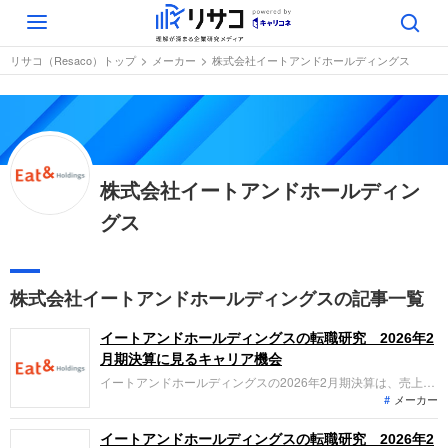
Toggle
navigation
リサコ（Resaco）トップ
メーカー
株式会社イートアンドホールディングス
株式会社イートアンドホールディン
グス
株式会社イートアンドホールディングスの記事一覧
イートアンドホールディングスの転職研究 2026年2
月期決算に見るキャリア機会
イートアンドホールディングスの2026年2月期決算は、売上
メーカー
高・営業利益ともに過去最高を更新。冷凍餃子の国内シェア首
位堅持に加え、北米進出や九州新工場建設など、攻めの投資が
加速しています。「なぜ今イートアンドなのか？」「グローバ
イートアンドホールディングスの転職研究 2026年2