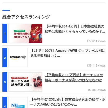
総合アクセスランキング
【平均年収864.4万円】日本郵政社員の
給料は実際いくらもらっているのか？...
1
177,611 views
【L5で1100万】Amazon/AWS ジョブレベル別に
見る年収額はいく...
2
136,112 views
【平均年収2000万円超】キーエンスの
給与・ボーナスが高いのはなぜなのか
3
90,860 views
【平均年収1232万円】野村総合研究所の給与・ボ
ーナスが高いのはなぜなのか...
4