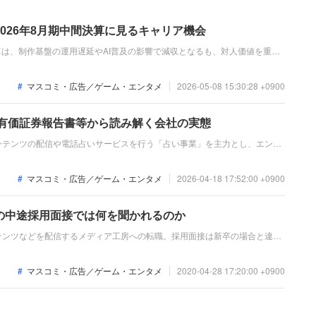
026年8月期中間決算に見るキャリア機会
決算は、制作基盤の運用遅延やAI普及の影響で減収となるも、対人価値を重視
源シフトを開始。中間株主優待の新設やM&A組織の立ち上げなど、時価総
只中にあります。変革期にある同社で、技術や企画を活かせるフィールドを
マスコミ・広告／ゲーム・エンタメ
2026-05-08 15:30:28 +0900
：有価証券報告書等から読み解く会社の実態
ンテンツの配信や電話占いサービスを行う「占い事業」を主力とし、エンタ
ています。2025年8月期は主力事業の苦戦や先行投資の影響等により減収
計上するなど赤字幅が拡大しています。
マスコミ・広告／ゲーム・エンタメ
2026-04-18 17:52:00 +0900
の中途採用面接では何を聞かれるのか
テンツなどを配信するメディア工房への転職。採用面接は新卒の場合と違
の成果を具体的に問われるほか、キャリアシートだけでは見えてこない「人
て、ともに働く仲間として多角的に評価されるので、事前にしっかり対策を
マスコミ・広告／ゲーム・エンタメ
2020-04-28 17:20:00 +0900