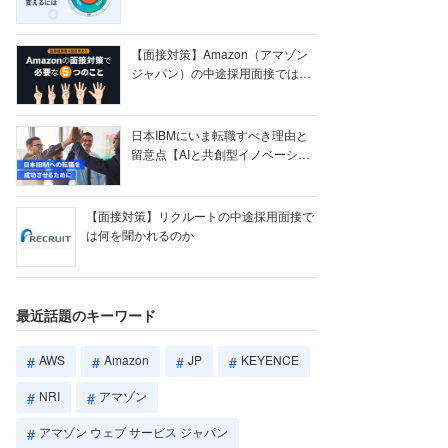
【ク...
【面接対策】Amazon（アマゾン
ジャパン）の中途採用面接では何
を聞かれる...
日本IBMにいま転職すべき理由と
留意点【AIと共創型イノベーショ
ン戦略】
【面接対策】リクルートの中途採用面接で
は何を聞かれるのか
最近話題のキーワード
AWS
Amazon
JP
KEYENCE
NRI
アマゾン
アマゾン ウェブ サービス ジャパン