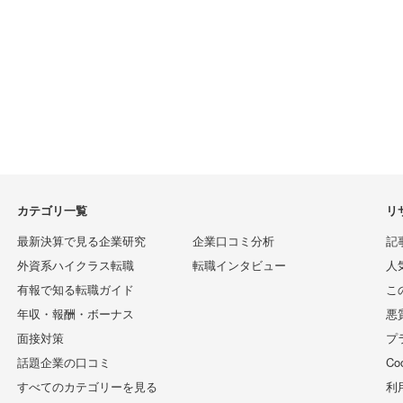
カテゴリ一覧
リ
最新決算で見る企業研究
企業口コミ分析
記
外資系ハイクラス転職
転職インタビュー
人
有報で知る転職ガイド
こ
年収・報酬・ボーナス
悪
面接対策
プ
話題企業の口コミ
C
すべてのカテゴリーを見る
利