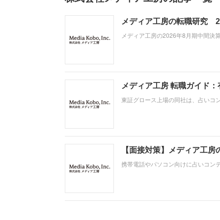
メディア工房の転職研究 2
メディア工房の2026年8月期中間
する「フィジカル領域」への大胆な資
額100億円を目指す構造改革の真っ
整理します
メディア工房 転職ガイド
東証グロース上場の同社は、占いコ
メ・マッチングサービス事業も展開し
となり、営業損失および経常損失を
【面接対策】メディア工房
携帯電話やパソコン向けに占いコン
い、仕事への取り組み方やこれまで
間性」も評価されます。即戦力とし
すすめましょう。