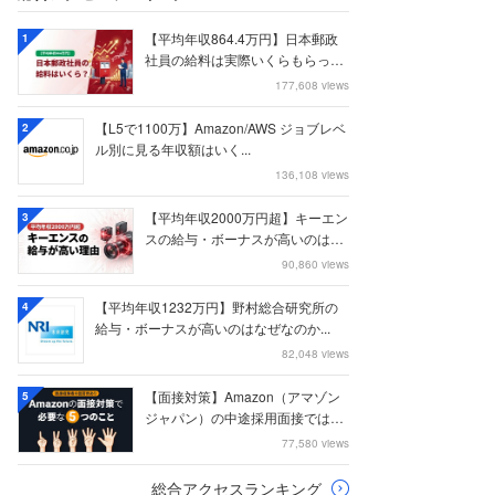
【平均年収864.4万円】日本郵政
1
社員の給料は実際いくらもらって
いるのか？...
177,608 views
【L5で1100万】Amazon/AWS ジョブレベ
2
ル別に見る年収額はいく...
136,108 views
【平均年収2000万円超】キーエン
3
スの給与・ボーナスが高いのはな
ぜなのか
90,860 views
【平均年収1232万円】野村総合研究所の
4
給与・ボーナスが高いのはなぜなのか...
82,048 views
【面接対策】Amazon（アマゾン
5
ジャパン）の中途採用面接では何
を聞かれる...
77,580 views
総合アクセスランキング