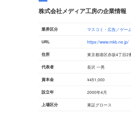
株式会社メディア工房の企業情報
マスコミ・広告／ゲー
業界区分
https://www.mkb.ne.jp/
URL
東京都港区赤坂4丁目2
住所
長沢 一男
代表者
¥451,000
資本金
2000年4月
設立年
東証グロース
上場区分