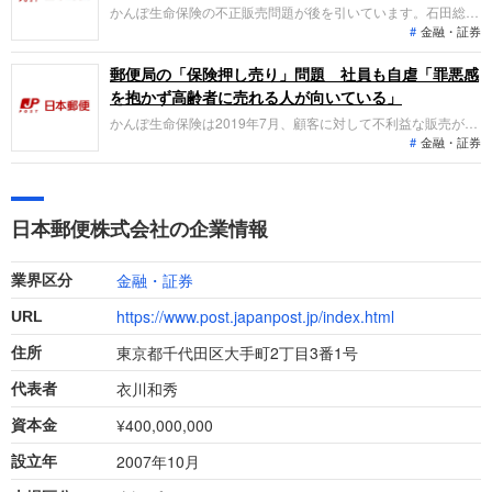
職を成功させましょう。
かんぽ生命保険の不正販売問題が後を引いています。石田総務
金融・証券
大臣は8月15日の閣議後会見で「報告を踏まえて厳正に対処す
る」と述べました。しかし社員は、お役所的な風土のなかで意
外とのんびり働いています。なぜなら面倒な個人客への営業
郵便局の「保険押し売り」問題 社員も自虐「罪悪感
は、日本郵便に委託しているからです。
を抱かず高齢者に売れる人が向いている」
かんぽ生命保険は2019年7月、顧客に対して不利益な販売があ
金融・証券
ったことを明らかにして謝罪しました。この問題は2018年4月
24日放送のNHK総合「クローズアップ現代＋」の「郵便局が
保険を“押し売り”!? ～郵便局員たちの告白～」で、すでに大
きく取り上げられていました。
日本郵便株式会社の企業情報
金融・証券
業界区分
https://www.post.japanpost.jp/index.html
URL
東京都千代田区大手町2丁目3番1号
住所
衣川和秀
代表者
¥400,000,000
資本金
2007年10月
設立年