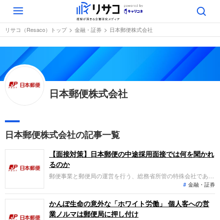
Toggle
navigation
リサコ（Resaco）トップ
金融・証券
日本郵便株式会社
日本郵便株式会社
日本郵便株式会社の記事一覧
【面接対策】日本郵便の中途採用面接では何を聞かれ
るのか
郵便事業と郵便局の運営を行う、総務省所管の特殊会社である
金融・証券
「日本郵便」への転職。採用面接は新卒の場合と違い、これま
での仕事への取り組み方や成果を具体的に問われるほか、「人
となり」も評価されます。即戦力として、一緒に仕事をする仲
かんぽ生命の意外な「ホワイト労働」 個人客への営
間として多角的に評価されるので、事前にしっかり対策して転
業ノルマは郵便局に押し付け