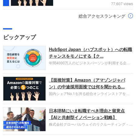
77,607 views
総合アクセスランキング
ピックアップ
HubSpot Japan（ハブスポット）への転職
チャンスをモノにする【ク...
年間4000万人のビジネスパーソンが利用する企業
口コミサイト「キャリコネ」の転職エージェントが
お勧めするイチオシ企業をご紹介します。今回はク
【面接対策】Amazon（アマゾンジャパ
ラウド型CRMプラットフォームを提供する
HubSpot Japan（ハブスポット・ジャパン）株式会
ン）の中途採用面接では何を聞かれる...
社です。採用面接対策の企業研究にご活用くださ
国内シェアNo.1を誇る総合オンラインストアを運
い。
営し、クラウドサービス（AWS）や物流分野でも
圧倒的な存在感を持つAmazon。中途採用面接では
日本IBMにいま転職すべき理由と留意点
過去の具体的な業務成果やリーダーシップの発揮、
失敗からの学びが重視され、人間性やカルチャーフ
【AIと共創型イノベーション戦略】
ィットも評価対象となり、長期的に成長できる仲間
株式会社グローバルウェイのリクルーティング・パ
であるかを多角的に審査されます。
ートナー事業本部です。年間4000万人のビジネス
パーソンが利用する企業口コミサイト「キャリコ