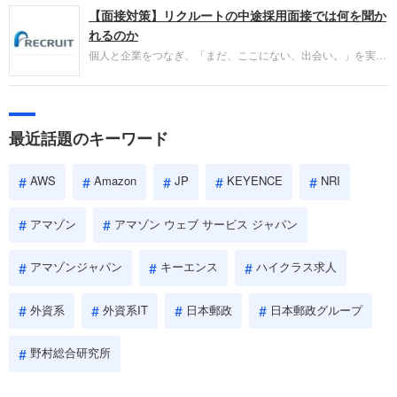
【面接対策】リクルートの中途採用面接では何を聞か
ネ」の転職エージェントがお勧めするイチオシ企業
をご紹介します。今回は、大手外資系IT企業の日本
れるのか
IBMです。採用面接対策の企業研究にご活用くださ
個人と企業をつなぎ、「まだ、ここにない、出会い。」を実現
い。
するリクルートへの転職。中途採用面接は仕事への取り組み方
やこれまでの成果を具体的に問われるほか、「人間性」も評価
されます。即戦力として、一緒に仕事をする仲間として多角的
に評価されるので、事前にしっかり対策して転職を成功させま
最近話題のキーワード
しょう。
AWS
Amazon
JP
KEYENCE
NRI
アマゾン
アマゾン ウェブ サービス ジャパン
アマゾンジャパン
キーエンス
ハイクラス求人
外資系
外資系IT
日本郵政
日本郵政グループ
野村総合研究所