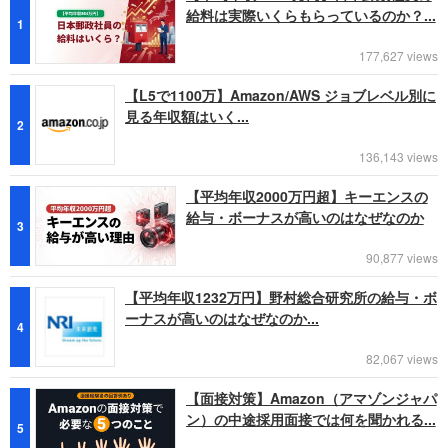
給料は実際いくらもらっているのか？...
1
177,627 views
【L5で1100万】Amazon/AWS ジョブレベル別に
見る年収額はいく...
2
136,143 views
【平均年収2000万円超】キーエンスの
給与・ボーナスが高いのはなぜなのか
3
90,877 views
【平均年収1232万円】野村総合研究所の給与・ボ
ーナスが高いのはなぜなのか...
4
82,067 views
【面接対策】Amazon（アマゾンジャパ
ン）の中途採用面接では何を聞かれる...
5