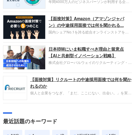
年間4000万人のビジネスパーソンが利用する企業
口コミサイト「キャリコネ」の転職エージェントが
お勧めするイチオシ企業をご紹介します。今回はク
【面接対策】Amazon（アマゾンジャパ
ラウド型CRMプラットフォームを提供する
HubSpot Japan（ハブスポット・ジャパン）株式会
ン）の中途採用面接では何を聞かれる...
社です。採用面接対策の企業研究にご活用くださ
国内シェアNo.1を誇る総合オンラインストアを運
い。
営し、クラウドサービス（AWS）や物流分野でも
圧倒的な存在感を持つAmazon。中途採用面接では
日本IBMにいま転職すべき理由と留意点
過去の具体的な業務成果やリーダーシップの発揮、
失敗からの学びが重視され、人間性やカルチャーフ
【AIと共創型イノベーション戦略】
ィットも評価対象となり、長期的に成長できる仲間
株式会社グローバルウェイのリクルーティング・パ
であるかを多角的に審査されます。
ートナー事業本部です。年間4000万人のビジネス
パーソンが利用する企業口コミサイト「キャリコ
【面接対策】リクルートの中途採用面接では何を聞か
ネ」の転職エージェントがお勧めするイチオシ企業
をご紹介します。今回は、大手外資系IT企業の日本
れるのか
IBMです。採用面接対策の企業研究にご活用くださ
個人と企業をつなぎ、「まだ、ここにない、出会い。」を実現
い。
するリクルートへの転職。中途採用面接は仕事への取り組み方
やこれまでの成果を具体的に問われるほか、「人間性」も評価
されます。即戦力として、一緒に仕事をする仲間として多角的
に評価されるので、事前にしっかり対策して転職を成功させま
最近話題のキーワード
しょう。