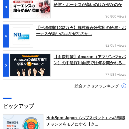
給与・ボーナスが高いのはなぜなのか
3
90,860 views
【平均年収1232万円】野村総合研究所の給与・ボ
ーナスが高いのはなぜなのか...
4
82,051 views
【面接対策】Amazon（アマゾンジャパ
ン）の中途採用面接では何を聞かれる...
5
77,581 views
総合アクセスランキング
ピックアップ
HubSpot Japan（ハブスポット）への転職
チャンスをモノにする【ク...