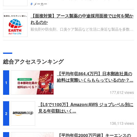
効果と主力「モンダミン」の刷新により、営業利益が前年比
メーカー
24.2%増と大幅増益を達成。2026年1月のバスクリン社統合を
【面接対策】アース製薬の中途採用面接では何を聞か
見据えた構造改革も加速する中、変革期にある老舗メーカーで
専門性を活かしたい転職希望者向けの注目トピックを整理しま
れるのか
す。
殺虫剤や防虫剤、口臭ケア製品など生活に身近な製品を多数展
開しているアース製薬。中途採用面接は新卒の場合と違い、仕
事への取り組み方やこれまでの成果を具体的に問われるほか、
キャリアシートだけでは見えてこない「人間性」も評価されま
す。即戦力として、ともに働く仲間として多角的に評価される
ので事前にしっかり対策をすすめましょう。
総合アクセスランキング
【平均年収864.4万円】日本郵政社員の
給料は実際いくらもらっているのか？...
1
177,612 views
【L5で1100万】Amazon/AWS ジョブレベル別に
見る年収額はいく...
2
136,113 views
【平均年収2000万円超】キーエンスの