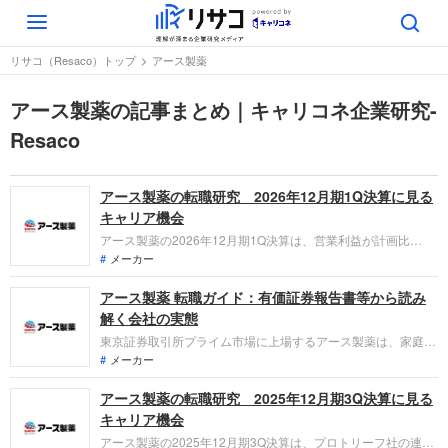
Toggle
navigation
リサコ（Resaco）トップ
アース製薬
アース製薬の記事まとめ｜キャリコネ企業研究-
Resaco
アース製薬の転職研究 2026年12月期1Q決算に見る
キャリア機会
アース製薬の2026年12月期1Q決算は、営業利益が計画比
27.3%増と大幅な上振れを達成。中国子会社の解散といった大
メーカー
胆な構造改革を断行する一方で、園芸用品や海外展開など成長
アース製薬 転職ガイド：有価証券報告書等から読み
領域への投資を加速させています。変革期にある同社が求める
人材像と、転職者が担える役割を整理します。
解く会社の実態
東京証券取引所プライム市場に上場するアース製薬は、家庭用
品事業および総合環境衛生事業を展開しています。当期は虫ケ
メーカー
ア用品や口腔衛生用品の好調、海外事業の拡大により過去最高
アース製薬の転職研究 2025年12月期3Q決算に見る
水準の売上を記録し、増収増益を達成しました。構造改革や高
付加価値化が奏功し、収益性の改善が進んでいます。
キャリア機会
アース製薬の2025年12月期3Q決算は、プロトリーフ社の連結