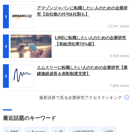
アマゾンジャパンに転職したい人のための企業研
究【自社株の付与&社割も】
3
12,941 views
LINEに転職したい人のための企業研究
【有給消化率70%超】
4
9,558 views
エムスリーに転職したい人のための企業研究【業
績連続成長＆表彰制度充実】
5
7,666 views
最新決算で見る企業研究アクセスランキング
最近話題のキーワード
AWS
Amazon
JP
KEYENCE
NRI