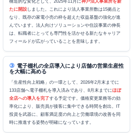
構造的な変化として、2025年11月に
神戸法人事業所を新
たに開設
しました。これにより法人事業所数は15拠点と
なり、既存の家電小売の枠を超えた収益基盤の強化が進
んでいます。法人向けソリューションや住設事業の伸長
は、転職者にとっても専門性を活かせる新たなキャリア
フィールドが広がっていることを意味します。
③
電子棚札の全店導入により店舗の営業生産性
を大幅に高める
「生産性向上戦略」の一環として、2026年2月末までに
133店舗へ電子棚札を導入済みであり、8月末までに
ほぼ
全店への導入を完了
する予定です。価格変更業務等の効
率化により、販売員が接客に集中できる時間を創出。IT
投資を武器に、顧客満足度の向上と労働環境の改善を同
時に推進する姿勢が明確になっています。