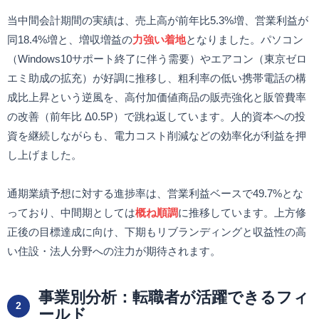
当中間会計期間の実績は、売上高が前年比5.3%増、営業利益が
同18.4%増と、増収増益の
力強い着地
となりました。パソコン
（Windows10サポート終了に伴う需要）やエアコン（東京ゼロ
エミ助成の拡充）が好調に推移し、粗利率の低い携帯電話の構
成比上昇という逆風を、高付加価値商品の販売強化と販管費率
の改善（前年比 Δ0.5P）で跳ね返しています。人的資本への投
資を継続しながらも、電力コスト削減などの効率化が利益を押
し上げました。
通期業績予想に対する進捗率は、営業利益ベースで49.7%とな
っており、中間期としては
概ね順調
に推移しています。上方修
正後の目標達成に向け、下期もリブランディングと収益性の高
い住設・法人分野への注力が期待されます。
事業別分析：転職者が活躍できるフィ
2
ールド