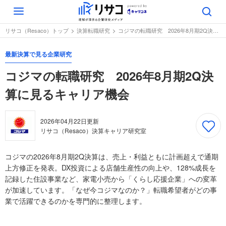
Toggle
navigation
リサコ（Resaco）トップ
決算転職研究
コジマの転職研究 2026年8月期2Q決算に見るキャリア機会
最新決算で見る企業研究
コジマの転職研究 2026年8月期2Q決
算に見るキャリア機会
2026年04月22日
更新
リサコ（Resaco）決算キャリア研究室
コジマの2026年8月期2Q決算は、売上・利益ともに計画超えで通期
上方修正を発表。DX投資による店舗生産性の向上や、128%成長を
記録した住設事業など、家電小売から「くらし応援企業」への変革
が加速しています。「なぜ今コジマなのか？」転職希望者がどの事
業で活躍できるのかを専門的に整理します。