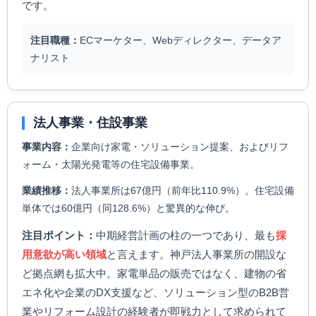
です。
注目職種：
ECマーケター、Webディレクター、データア
ナリスト
法人事業・住設事業
事業内容：
企業向け家電・ソリューション提案、およびリフ
ォーム・太陽光発電等の住宅設備事業。
業績推移：
法人事業所は67億円（前年比110.9%）。住宅設備
単体では60億円（同128.6%）と驚異的な伸び。
注目ポイント：
中期経営計画の柱の一つであり、最も
採
用意欲が高い領域
と言えます。神戸法人事業所の開設な
ど拠点網も拡大中。家電単品の販売ではなく、建物の省
エネ化や企業のDX支援など、ソリューション型のB2B営
業やリフォーム設計の経験者が即戦力として求められて