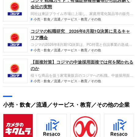
コジマ 転職ガイド：有価証券報告書等から読み解く
会社の実態
同社は東証プライム市場に上場し、家庭用電化製品等の販売を
主要事業とする企業です。直近の業績は、携帯電話やエアコン
小売・飲食／流通／サービス・教育／その他
の販売が好調に推移し、売上高は前期比4.8％増、経常利益は
コジマの転職研究 2026年8月期1Q決算に見るキャ
同16.7％増と増収増益を達成しました。ビックカメラグループ
の一員として、店舗網の再編やEC事業の強化を推進していま
リア機会
す。
コジマの2026年8月期1Q決算は、PC特需と住設事業の急成長
により営業利益が前年比118.5%増と大幅な伸びを記録。「な
小売・飲食／流通／サービス・教育／その他
ぜ今コジマなのか？」という問いに対し、生産性向上を支える
【面接対策】コジマの中途採用面接では何を聞かれる
デジタル投資や、家電の枠を超えたリフォーム提案へのシフ
ト、環境経営の先進性といった転職希望者が担える役割を整理
のか
します。
様々な商品を扱う家電量販店のコジマへの転職。中途採用面接
は新卒の場合と違い、これまでの仕事への取り組み方や成果を
小売・飲食／流通／サービス・教育／その他
具体的に問われるほか、キャリアシートだけでは見えてこない
「人間性」も評価されます。即戦力として、一緒に仕事をする
仲間として多角的に評価されるので、事前にしっかり対策して
小売・飲食／流通／サービス・教育／その他の企業
転職しましょう。