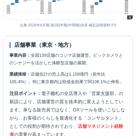
出典:2026年8月期 第2四半期(中間期)決算 補足説明資料 P.5
店舗事業（東京・地方）
事業内容：
全国139店舗のコジマ店舗運営。ビックカメラと
のシナジーを活かした体験型店舗の展開。
業績推移：
店舗合計の売上高は1,158億円（前年比
105.4%）。特に東京都内は助成金効果で同108.1%と伸長。
注目ポイント：
電子棚札の全店導入や「営業支援部」の
新設により、店舗運営の質を抜本的に変えようとしてい
ます。単なる販売員ではなく、DXツールを使いこなしな
がら、お客様のくらしを最適化する「コンサルタント」
としての役割が期待されており、
店舗マネジメント経験
者
の需要が高まっています。