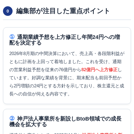
編集部が注目した重点ポイント
0
①
通期業績予想を上方修正し年間24円への増
配を決定する
2026年8月期の中間決算において、売上高・各段階利益が
ともに計画を上回って着地しました。これを受け、通期
の営業利益予想を従来の76億円から
82億円へ上方修正
し
ています。好調な業績を背景に、期末配当も前回予想か
ら2円増額の24円とする方針を示しており、株主還元と成
長への自信が伺える内容です。
②
神戸法人事業所を新設しBtoB領域での成長
機会を拡大する