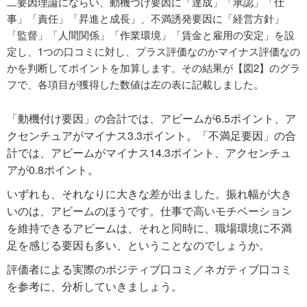
二要因理論にならい、動機づけ要因に「達成」「承認」「仕
事」「責任」「昇進と成長」、不満誘発要因に「経営方針」
「監督」「人間関係」「作業環境」「賃金と雇用の安定」を設
定し、1つの口コミに対し、プラス評価なのかマイナス評価なの
かを判断してポイントを加算します。その結果が【図2】のグラ
フで、各項目が獲得した数値は左の表に記載しました。
「動機付け要因」の合計では、アビームが6.5ポイント、ア
クセンチュアがマイナス3.3ポイント。「不満足要因」の合
計では、アビームがマイナス14.3ポイント、アクセンチュ
アが0.8ポイント。
いずれも、それなりに大きな差が出ました。振れ幅が大き
いのは、アビームのほうです。仕事で高いモチベーション
を維持できるアビームは、それと同時に、職場環境に不満
足を感じる要因も多い、ということなのでしょうか。
評価者による実際のポジティブ口コミ／ネガティブ口コミ
を参考に、分析していきましょう。