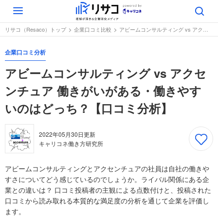
Toggle
navigation
リサコ（Resaco）トップ
企業口コミ比較
アビームコンサルティング vs アクセンチュア 働きがいがある・働きやすいのはどっち？【口コミ分析】
企業口コミ分析
アビームコンサルティング vs アクセ
ンチュア 働きがいがある・働きやす
いのはどっち？【口コミ分析】
2022年05月30日
更新
キャリコネ働き方研究所
アビームコンサルティングとアクセンチュアの社員は自社の働きや
すさについてどう感じているのでしょうか。ライバル関係にある企
業との違いは？ 口コミ投稿者の主観による点数付けと、投稿された
口コミから読み取れる本質的な満足度の分析を通じて企業を評価し
ます。