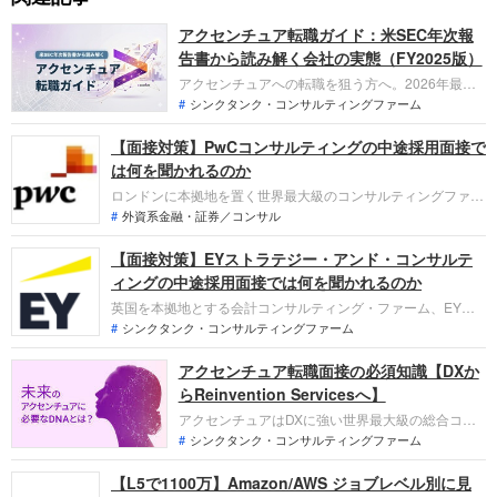
アクセンチュア転職ガイド：米SEC年次報
告書から読み解く会社の実態（FY2025版）
アクセンチュアへの転職を狙う方へ。2026年最新
の米SEC提出資料を基に、内部の評価規律や従業員
シンクタンク・コンサルティングファーム
数77.9万人の組織実態を解説。日本人2名がグロー
【面接対策】PwCコンサルティングの中途採用面接で
バル最高幹部に名を連ねる日本市場の重要性、AI人
材7.7万人体制への戦略、公式一次資料から合格の
は何を聞かれるのか
鍵を読み解きます。
ロンドンに本拠地を置く世界最大級のコンサルティングファー
ム、PwCコンサルティングへの転職。中途採用面接ではこれま
外資系金融・証券／コンサル
での仕事への取り組み方や成果を具体的に問われるほか、「人
【面接対策】EYストラテジー・アンド・コンサルテ
となり」も評価されます。即戦力としてともに働く仲間として
多角的に評価されるので事前にしっかり対策して転職を成功さ
ィングの中途採用面接では何を聞かれるのか
せましょう。
英国を本拠地とする会計コンサルティング・ファーム、EYス
トラテジー・アンド・コンサルティングへの転職。採用面接で
シンクタンク・コンサルティングファーム
は新卒の場合と違い、成果を具体的に問われるほか、キャリア
アクセンチュア転職面接の必須知識【DXか
シートだけでは見えてこない「人間性」も評価されます。即戦
力として、共に働く仲間として多角的に評価されるのでしっか
らReinvention Servicesへ】
り対策をしましょう。
アクセンチュアはDXに強い世界最大級の総合コン
サルです。転職面接では応募ポジションの知識だけ
シンクタンク・コンサルティングファーム
でなく、企業全体の戦略や注力領域を理解している
【L5で1100万】Amazon/AWS ジョブレベル別に見
かが問われます。本記事で必須知識を効率的に整理