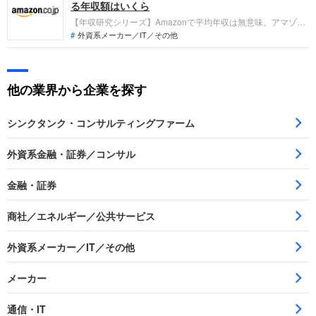
しましょう。
る年収額はいくら
【年収研究シリーズ】Amazonで平均年収は無意味。アマゾン
ジャパン、アマゾン ウェブ サービス ジャパン社員の年収実
外資系メーカー／IT／その他
態。L4、L5、L6の年収額は？ボーナスはあるのか？など、年
収・報酬・ボーナス・手当に関する情報満載です。就職・転職
の判断にご活用ください。
他の業界から企業を探す
シンクタンク・コンサルティングファーム
外資系金融・証券／コンサル
金融・証券
商社／エネルギー／公共サービス
外資系メーカー／IT／その他
メーカー
通信・IT