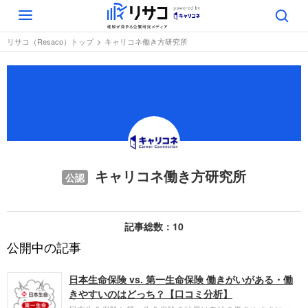
Toggle
navigation
リサコ（Resaco）トップ
キャリコネ働き方研究所
キャリコネ働き方研究所
公認
記事総数：10
公開中の記事
日本生命保険 vs. 第一生命保険 働きがいがある・働
きやすいのはどっち？【口コミ分析】