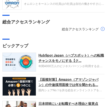
オムロンとキーエンスの社員はの社員は自社の働きやすさにつ
いてどう感じているのでしょうか。ライバル関係にある企業と
の比較でどの項目で違いは？ 口コミ投稿者の主観による点数
付けと、投稿された口コミから読み取れる本質的な満足度の分
総合アクセスランキング
析を通じて企業を評価します。
総合アクセスランキング
ピックアップ
HubSpot Japan（ハブスポット）への転職
チャンスをモノにする【ク...
年間4000万人のビジネスパーソンが利用する企業
口コミサイト「キャリコネ」の転職エージェントが
お勧めするイチオシ企業をご紹介します。今回はク
【面接対策】Amazon（アマゾンジャパ
ラウド型CRMプラットフォームを提供する
HubSpot Japan（ハブスポット・ジャパン）株式会
ン）の中途採用面接では何を聞かれる...
社です。採用面接対策の企業研究にご活用くださ
国内シェアNo.1を誇る総合オンラインストアを運
い。
営し、クラウドサービス（AWS）や物流分野でも
圧倒的な存在感を持つAmazon。中途採用面接では
日本IBMにいま転職すべき理由と留意点
過去の具体的な業務成果やリーダーシップの発揮、