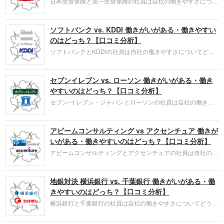
日本生命保険と第一生命保険の社員は自社の働きやすさについ
てどう感じているのでしょうか。ライバル関係にある企業との
違いは？ 口コミ投稿者の主観による点数付けと、投稿された
ソフトバンク vs. KDDI 働きがいがある・働きやすい
口コミから読み取れる本質的な満足度の分析を通じて企業を評
価します。
のはどっち？【口コミ分析】
ソフトバンクとKDDIの社員は自社の働きやすさについてどう
感じているのでしょうか。ライバル関係にある企業との比較で
どの項目で違いは？ 口コミ投稿者の主観による点数付けと、
セブンイレブン vs. ローソン 働きがいがある・働き
投稿された口コミから読み取れる本質的な満足度の分析を通じ
て企業を評価します。
やすいのはどっち？【口コミ分析】
セブン-イレブン・ジャパンとローソンの社員は自社の働きや
すさについてどう感じているのでしょうか。ライバル関係にあ
る企業との比較でどの項目で違いは？ 口コミ投稿者の主観に
アビームコンサルティング vs アクセンチュア 働きが
よる点数付けと、投稿された口コミから読み取れる本質的な満
足度の分析を通じて企業を評価します。
いがある・働きやすいのはどっち？【口コミ分析】
アビームコンサルティングとアクセンチュアの社員は自社の働
きやすさについてどう感じているのでしょうか。ライバル関係
にある企業との違いは？ 口コミ投稿者の主観による点数付け
地銀対決 横浜銀行 vs. 千葉銀行 働きがいがある・働
と、投稿された口コミから読み取れる本質的な満足度の分析を
通じて企業を評価します。
きやすいのはどっち？【口コミ分析】
横浜銀行と千葉銀行の社員は自社の働きやすさについてどう感
じているのでしょうか。ライバル関係にある企業との違いは？
口コミ投稿者の主観による点数付けと、投稿された口コミから