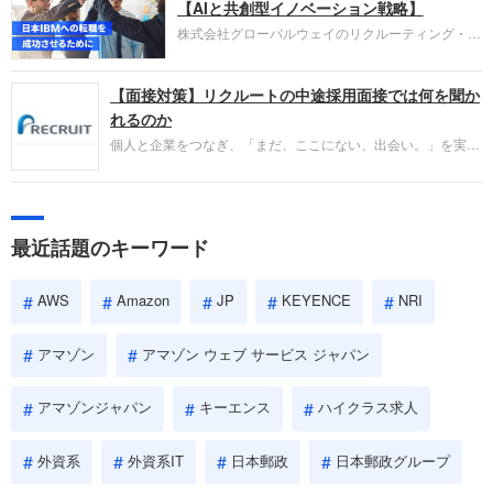
失敗からの学びが重視され、人間性やカルチャーフ
【AIと共創型イノベーション戦略】
ィットも評価対象となり、長期的に成長できる仲間
株式会社グローバルウェイのリクルーティング・パ
であるかを多角的に審査されます。
ートナー事業本部です。年間4000万人のビジネス
パーソンが利用する企業口コミサイト「キャリコ
【面接対策】リクルートの中途採用面接では何を聞か
ネ」の転職エージェントがお勧めするイチオシ企業
をご紹介します。今回は、大手外資系IT企業の日本
れるのか
IBMです。採用面接対策の企業研究にご活用くださ
個人と企業をつなぎ、「まだ、ここにない、出会い。」を実現
い。
するリクルートへの転職。中途採用面接は仕事への取り組み方
やこれまでの成果を具体的に問われるほか、「人間性」も評価
されます。即戦力として、一緒に仕事をする仲間として多角的
に評価されるので、事前にしっかり対策して転職を成功させま
最近話題のキーワード
しょう。
AWS
Amazon
JP
KEYENCE
NRI
アマゾン
アマゾン ウェブ サービス ジャパン
アマゾンジャパン
キーエンス
ハイクラス求人
外資系
外資系IT
日本郵政
日本郵政グループ