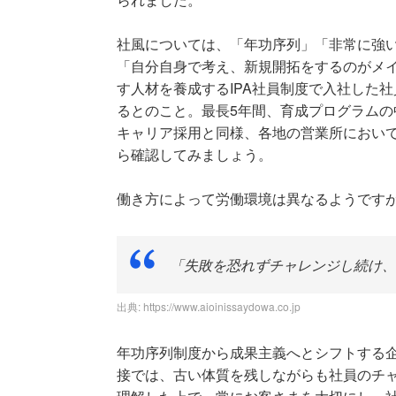
社風については、「年功序列」「非常に強
「自分自身で考え、新規開拓をするのがメ
す人材を養成するIPA社員制度で入社した
るとのこと。最長5年間、育成プログラムの
キャリア採用と同様、各地の営業所におい
ら確認してみましょう。
働き方によって労働環境は異なるようです
「失敗を恐れずチャレンジし続け、
出典:
https://www.aioinissaydowa.co.jp
年功序列制度から成果主義へとシフトする
接では、古い体質を残しながらも社員のチ