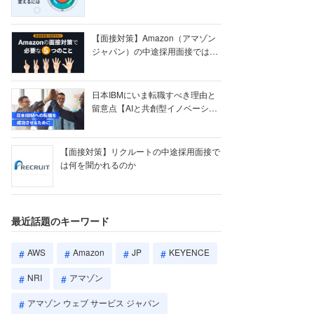
【ク...
【面接対策】Amazon（アマゾン
ジャパン）の中途採用面接では何
を聞かれる...
日本IBMにいま転職すべき理由と
留意点【AIと共創型イノベーショ
ン戦略】
【面接対策】リクルートの中途採用面接で
は何を聞かれるのか
最近話題のキーワード
AWS
Amazon
JP
KEYENCE
NRI
アマゾン
アマゾン ウェブ サービス ジャパン