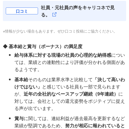
社員・元社員の声をキャリコネで見
口コミ
る。
※情報が少ない場合もあります。ぜひ口コミ投稿にご協力ください。
◆ 基本給と賞与（ボーナス）の満足度
給与体系に対する現場の社員の心理的な納得感
につい
ては、業績との連動性により評価が分かれる側面があ
るようです。
基本給
そのものは業界水準と比較して
「決して高いわ
けではない」
と感じている社員も一部で見られます
が、
近年の全社的なベースアップ継続（9年連続）
に
対しては、会社としての還元姿勢をポジティブに捉え
る声が出ています。
賞与
に関しては、連結利益が過去最高を更新するなど
業績が堅調であるため、
努力が相応に報われていると