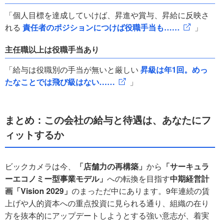
「個人目標を達成していけば、昇進や賞与、昇給に反映さ
れる
責任者のポジションにつけば役職手当も……
」
主任職以上は役職手当あり
「給与は役職別の手当が無いと厳しい
昇級は年1回。めっ
たなことでは飛び級はない……
」
まとめ：この会社の給与と待遇は、あなたにフ
ィットするか
ビックカメラは今、
「店舗力の再構築」
から
「サーキュラ
ーエコノミー型事業モデル」
への転換を目指す
中期経営計
画「Vision 2029」
のまっただ中にあります。9年連続の賃
上げや人的資本への重点投資に見られる通り、組織の在り
方を抜本的にアップデートしようとする強い意志が、着実