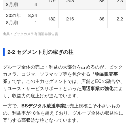
179
208
58
2.3
8月期
4
2021年
8,34
182
216
88
2.2
8月期
1
出典：ビックカメラ有価証券報告書
2-2 セグメント別の稼ぎの柱
グループ全体の売上・利益の大部分を占めるのが、ビック
カメラ、コジマ、ソフマップ等を包含する
「物品販売事
業」
です。この主力セグメントでは、店舗とECの融合や、
リユース・サービスサポートといった
周辺事業の強化
によ
り、収益力の底上げが進んでいます。
一方で、
BSデジタル放送事業
は売上規模こそ小さいもの
の、利益率が18％を超えており、グループ全体の収益性に
寄与する高収益な柱となっています。