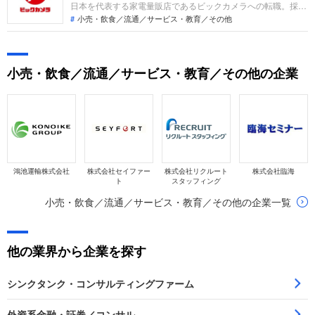
日本を代表する家電量販店であるビックカメラへの転職。採用
面接は新卒の場合と違い、これまでの仕事への取り組み方や成
小売・飲食／流通／サービス・教育／その他
果を具体的に問われるほか、キャリアシートだけでは見えてこ
ない「人間性」も評価されます。即戦力として、ともに働く仲
間として多角的に評価されるので事前にしっかり対策をすすめ
小売・飲食／流通／サービス・教育／その他の企業
転職を成功させましょう。
鴻池運輸株式会社
株式会社セイファー
株式会社リクルート
株式会社臨海
ト
スタッフィング
小売・飲食／流通／サービス・教育／その他の企業一覧
他の業界から企業を探す
シンクタンク・コンサルティングファーム
外資系金融・証券／コンサル