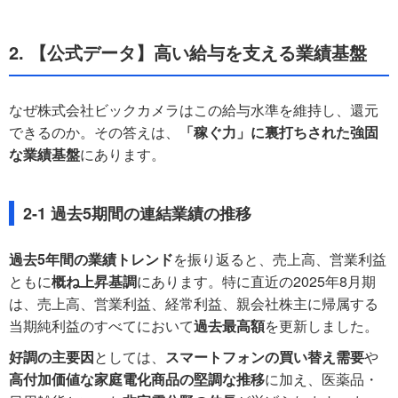
2. 【公式データ】高い給与を支える業績基盤
なぜ株式会社ビックカメラはこの給与水準を維持し、還元
できるのか。その答えは、
「稼ぐ力」に裏打ちされた強固
な業績基盤
にあります。
2-1 過去5期間の連結業績の推移
過去5年間の業績トレンド
を振り返ると、売上高、営業利益
ともに
概ね上昇基調
にあります。特に直近の2025年8月期
は、売上高、営業利益、経常利益、親会社株主に帰属する
当期純利益のすべてにおいて
過去最高額
を更新しました。
好調の主要因
としては、
スマートフォンの買い替え需要
や
高付加価値な家庭電化商品の堅調な推移
に加え、医薬品・