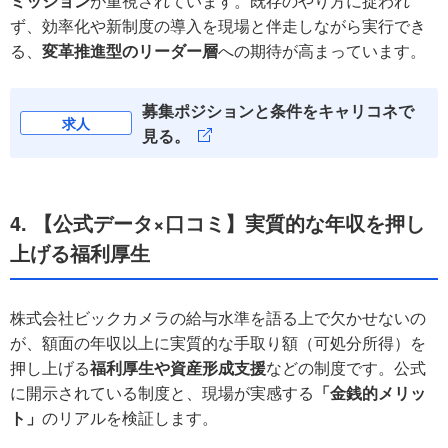
ミッション
が重視されています。既存のやり方に捉われ
ず、効率化や新制度の導入を現場と伴走しながら実行でき
る、
変革推進型のリーダー層
への期待が高まっています。
募集ポジションと条件をキャリコネで
求人
見る。
4. 【公式データ×口コミ】実質的な年収を押し
上げる福利厚生
株式会社ビックカメラの給与水準を語る上で欠かせないの
が、額面の年収以上に実質的な手取り額（可処分所得）を
押し上げる
福利厚生や資産形成支援
などの制度です。公式
に開示されている制度と、現場が実感する
「金銭的メリッ
ト」
のリアルを検証します。