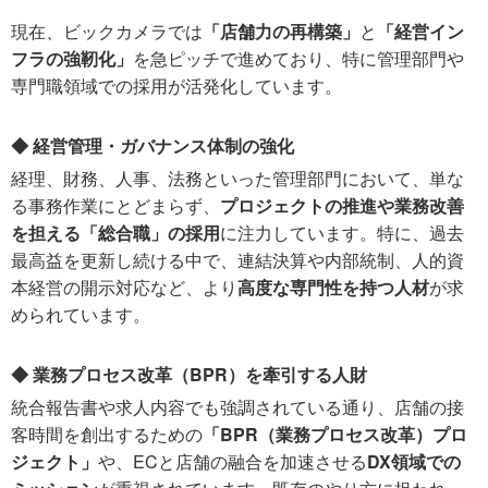
現在、ビックカメラでは
「店舗力の再構築」
と
「経営イン
フラの強靭化」
を急ピッチで進めており、特に管理部門や
専門職領域での採用が活発化しています。
◆ 経営管理・ガバナンス体制の強化
経理、財務、人事、法務といった管理部門において、単な
る事務作業にとどまらず、
プロジェクトの推進や業務改善
を担える「総合職」の採用
に注力しています。特に、過去
最高益を更新し続ける中で、連結決算や内部統制、人的資
本経営の開示対応など、より
高度な専門性を持つ人材
が求
められています。
◆ 業務プロセス改革（BPR）を牽引する人財
統合報告書や求人内容でも強調されている通り、店舗の接
客時間を創出するための
「BPR（業務プロセス改革）プロ
ジェクト」
や、ECと店舗の融合を加速させる
DX領域での