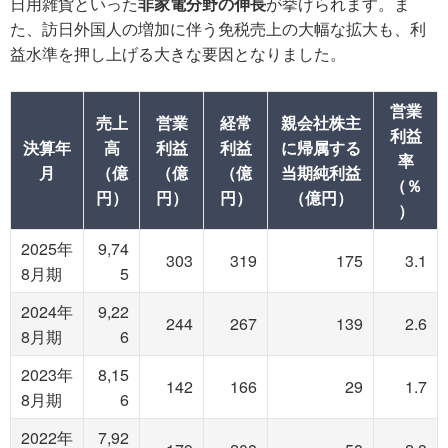
日用雑貨といった
非家電分野の伸長
が挙げられます。ま
た、訪日外国人の増加に伴う免税売上の大幅な拡大も、利
益水準を押し上げる大きな要因となりました。
営業
売上
営業
経常
親会社株主
利益
決算年
高
利益
利益
に帰属する
率
月
（億
（億
（億
当期純利益
（％
円）
円）
円）
（億円）
）
2025年
9,74
303
319
175
3.1
8月期
5
2024年
9,22
244
267
139
2.6
8月期
6
2023年
8,15
142
166
29
1.7
8月期
6
2022年
7,92