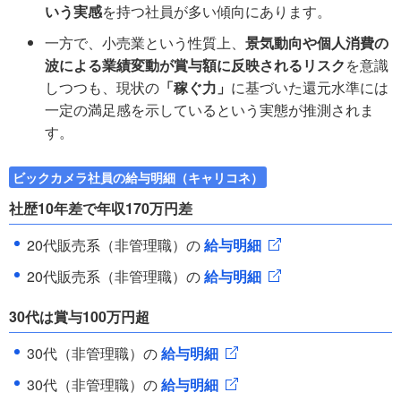
いう実感
を持つ社員が多い傾向にあります。
一方で、小売業という性質上、
景気動向や個人消費の
波による業績変動が賞与額に反映されるリスク
を意識
しつつも、現状の
「稼ぐ力」
に基づいた還元水準には
一定の満足感を示しているという実態が推測されま
す。
ビックカメラ社員の給与明細（キャリコネ）
社歴10年差で年収170万円差
20代販売系（非管理職）の
給与明細
20代販売系（非管理職）の
給与明細
30代は賞与100万円超
30代（非管理職）の
給与明細
30代（非管理職）の
給与明細