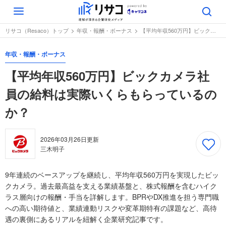
Toggle
navigation
リサコ（Resaco）トップ
年収・報酬・ボーナス
【平均年収560万円】ビックカメラ社員の給料は実際いくらもらっているのか？
年収・報酬・ボーナス
【平均年収560万円】ビックカメラ社
員の給料は実際いくらもらっているの
か？
2026年03月26日
更新
三木明子
9年連続のベースアップを継続し、平均年収560万円を実現したビッ
クカメラ。過去最高益を支える業績基盤と、株式報酬を含むハイク
ラス層向けの報酬・手当を詳解します。BPRやDX推進を担う専門職
への高い期待値と、業績連動リスクや変革期特有の課題など、高待
遇の裏側にあるリアルを紐解く企業研究記事です。