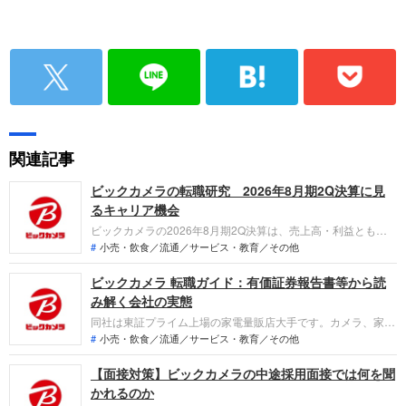
関連記事
ビックカメラの転職研究 2026年8月期2Q決算に見
るキャリア機会
ビックカメラの2026年8月期2Q決算は、売上高・利益ともに
過去最高を更新。新PB「ビックアイデア」の始動やインバウ
小売・飲食／流通／サービス・教育／その他
ンド需要の取り込みにより成長が加速しています。「なぜ今ビ
ビックカメラ 転職ガイド：有価証券報告書等から読
ックカメラなのか？」という視点で、店舗改革や商品開発、中
古リユース市場で転職希望者が担える役割を整理します。
み解く会社の実態
同社は東証プライム上場の家電量販店大手です。カメラ、家電
製品、PC、携帯電話などの物品販売を主軸とし、都市型駅前
小売・飲食／流通／サービス・教育／その他
店舗やECサイトを展開しています。2025年8月期の連結業績
【面接対策】ビックカメラの中途採用面接では何を聞
は、売上高・各段階利益ともに過去最高を更新し、増収増益を
達成しました。
かれるのか