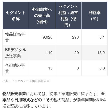
セグメント
外部顧客へ
セグメント
利益：経常
利益率
の売上高
名称
利益（億
（％）
（億円）
円）
物品販売事
9,620
298
3.1
業
BSデジタル
110
20
18.2
放送事業
その他の事
15
0
0.0
業
出典：ビックカメラ有価証券報告書
物品販売事業
においては、従来の家電販売に留まらず、
医
薬品や日用雑貨などの「その他の商品」
が前年同期比6.9%
増と堅調に推移しています。