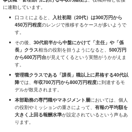
に連動しています。
口コミによると、
入社初期（20代）は300万円から
450万円程度
のレンジで推移するケースが多いようで
す。
その後、
30代前半から中盤にかけて「主任」や「係
長」クラス
相当の役割を担うようになると、
500万円
から600万円台
が見えてくるという実態がうかがえま
す。
管理職クラスである「課長」職以上に昇格する40代以
降
では、
年収700万円から800万円程度
に到達するモ
デルが散見されます。
本部勤務の専門職やマネジメント層
においては、個人
の役割やミッションの重さによって、
有報の平均額を
大きく上回る報酬水準
が設定されているという声もあ
ります。