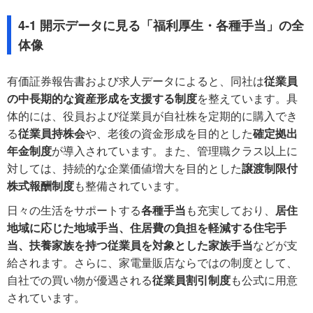
4-1 開示データに見る「福利厚生・各種手当」の全
体像
有価証券報告書および求人データによると、同社は
従業員
の中長期的な資産形成を支援する制度
を整えています。具
体的には、役員および従業員が自社株を定期的に購入でき
る
従業員持株会
や、老後の資金形成を目的とした
確定拠出
年金制度
が導入されています。また、管理職クラス以上に
対しては、持続的な企業価値増大を目的とした
譲渡制限付
株式報酬制度
も整備されています。
日々の生活をサポートする
各種手当
も充実しており、
居住
地域に応じた地域手当、住居費の負担を軽減する住宅手
当、扶養家族を持つ従業員を対象とした家族手当
などが支
給されます。さらに、家電量販店ならではの制度として、
自社での買い物が優遇される
従業員割引制度
も公式に用意
されています。