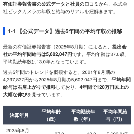
有価証券報告書の公式データと社員の口コミ
から、株式会
社ビックカメラの年収と給与のリアルを紐解きます。
1-1 【公式データ】過去5年間の平均年収の推移
最新の有価証券報告書（2025年8月期）によると、
提出会
社の平均年間給与は5,602,047円
です。平均年齢は37.0歳、
平均勤続年数は13.0年となっています。
過去5年間のトレンドを概観すると、2021年8月期の
4,397,837円から2025年8月期の5,602,047円まで、
平均年間
給与は右肩上がりで推移
しており、
4年間で120万円以上の
大幅な伸び
を見せています。
平均年齢
平均勤続年
平均年間給
決算年月
（歳）
数（年）
与（円）
2025年8月
37.0
13.0
5,602,047