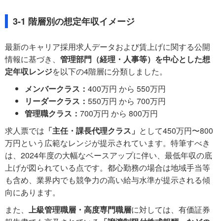
3-1 階層別の想定年収イメージ
最新のキャリア採用求人データおよび賃上げに関する公開
情報に基づき、
管理部門（経理・人事等）を中心とした想
定年収レンジ
を以下の4階層に分類しました。
メンバークラス：
400万円 から 550万円
リーダークラス：
550万円 から 700万円
管理職クラス：
700万円 から 800万円
求人票では
「主任・課長代理クラス」
として450万円〜800
万円という広範なレンジが提示されています。特筆すべき
は、2024年度の大幅なベースアップに伴い、最低年収の底
上げが図られている点です。都心勤務の場合は地域手当等
も含め、業界内でも競争力の高い給与水準が提示される傾
向にあります。
また、
上級管理職層・高度専門職層
に対しては、有価証券