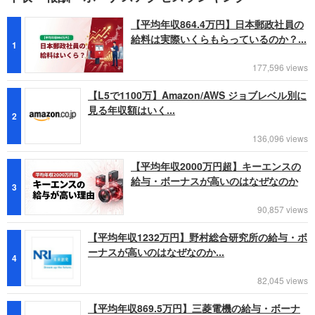
【平均年収864.4万円】日本郵政社員の
給料は実際いくらもらっているのか？...
1
177,596 views
【L5で1100万】Amazon/AWS ジョブレベル別に
見る年収額はいく...
2
136,096 views
【平均年収2000万円超】キーエンスの
給与・ボーナスが高いのはなぜなのか
3
90,857 views
【平均年収1232万円】野村総合研究所の給与・ボ
ーナスが高いのはなぜなのか...
4
82,045 views
【平均年収869.5万円】三菱電機の給与・ボーナ