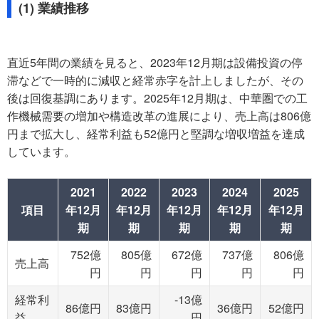
(1) 業績推移
直近5年間の業績を見ると、2023年12月期は設備投資の停
滞などで一時的に減収と経常赤字を計上しましたが、その
後は回復基調にあります。2025年12月期は、中華圏での工
作機械需要の増加や構造改革の進展により、売上高は806億
円まで拡大し、経常利益も52億円と堅調な増収増益を達成
しています。
2021
2022
2023
2024
2025
項目
年12月
年12月
年12月
年12月
年12月
期
期
期
期
期
752億
805億
672億
737億
806億
売上高
円
円
円
円
円
経常利
-13億
86億円
83億円
36億円
52億円
益
円