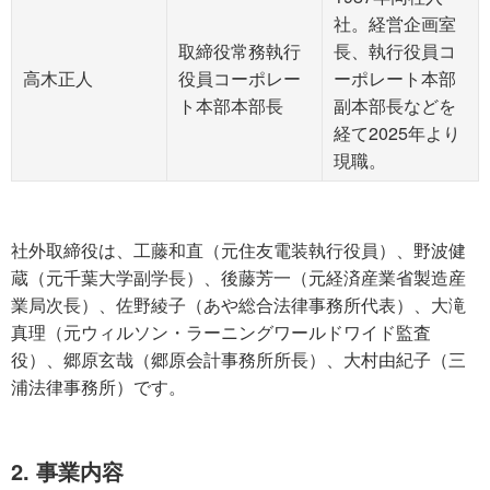
社。経営企画室
取締役常務執行
長、執行役員コ
高木正人
役員コーポレー
ーポレート本部
ト本部本部長
副本部長などを
経て2025年より
現職。
社外取締役は、工藤和直（元住友電装執行役員）、野波健
蔵（元千葉大学副学長）、後藤芳一（元経済産業省製造産
業局次長）、佐野綾子（あや総合法律事務所代表）、大滝
真理（元ウィルソン・ラーニングワールドワイド監査
役）、郷原玄哉（郷原会計事務所所長）、大村由紀子（三
浦法律事務所）です。
2. 事業内容