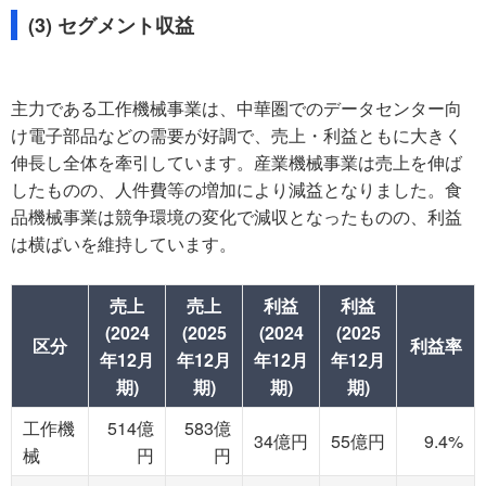
(3) セグメント収益
主力である工作機械事業は、中華圏でのデータセンター向
け電子部品などの需要が好調で、売上・利益ともに大きく
伸長し全体を牽引しています。産業機械事業は売上を伸ば
したものの、人件費等の増加により減益となりました。食
品機械事業は競争環境の変化で減収となったものの、利益
は横ばいを維持しています。
売上
売上
利益
利益
(2024
(2025
(2024
(2025
区分
利益率
年12月
年12月
年12月
年12月
期)
期)
期)
期)
工作機
514億
583億
34億円
55億円
9.4%
械
円
円