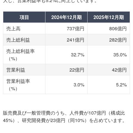
大し、営業利益率も5.2%に向上しています。
項目
2024年12月期
2025年12月期
売上高
737億円
806億円
売上総利益
241億円
282億円
売上総利益率
32.7%
35.0%
（%）
営業利益
22億円
42億円
営業利益率
3.0%
5.2%
（%）
販売費及び一般管理費のうち、人件費が107億円（構成比
45%）、研究開発費が23億円（同10%）を占めています。