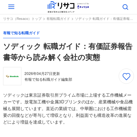
Toggle
navigation
リサコ（Resaco）トップ
有報転職ガイド
ソディック 転職ガイド：有価証券報告書等から読み解く会社の実態
有報で知る転職ガイド
ソディック 転職ガイド：有価証券報告
書等から読み解く会社の実態
2026年04月27日
更新
有報で知る転職ガイド編集部
ソディックは東京証券取引所プライム市場に上場する工作機械メー
カーです。放電加工機や金属3Dプリンタのほか、産業機械や食品機
械も展開しています。直近の業績では、中華圏における工作機械需
要の回復などが寄与して増収となり、利益面でも構造改革の進展な
どにより増益を達成しています。