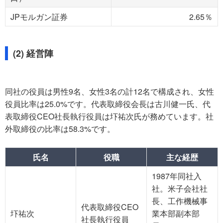
JPモルガン証券
2.65％
(2) 経営陣
同社の役員は男性9名、女性3名の計12名で構成され、女性
役員比率は25.0%です。代表取締役会長は古川健一氏、代
表取締役CEO社長執行役員は圷祐次氏が務めています。社
外取締役の比率は58.3%です。
氏名
役職
主な経歴
1987年同社入
社。米子会社社
長、工作機械事
代表取締役CEO
圷祐次
業本部副本部
社長執行役員