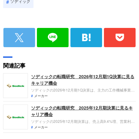
ソディック
関連記事
ソディックの転職研究 2026年12月期1Q決算に見る
キャリア機会
ソディックの2026年12月期1Q決算は、主力の工作機械事業が
中華圏のモバイル・NEV需要を捉え大幅な増収増益を達成しま
メーカー
した。リニアモータ事業の内製化統合やAP社との提携による
ソディックの転職研究 2025年12月期決算に見るキ
組織改革など、モノづくりからソリューション型への進化を急
ぐ同社で、技術・企画人材の需要がどう変化しているかを整理
ャリア機会
します。
ソディックの2025年12月期決算は、売上高9.4%増、営業利益
89.4%増と大幅増益を達成。AP社との提携やAltForm社の
メーカー
M&A、中国生産体制の再編など、構造改革が劇的な成果を上げ
ています。2029年の売上1,000億円目標に向けた「変革の実行