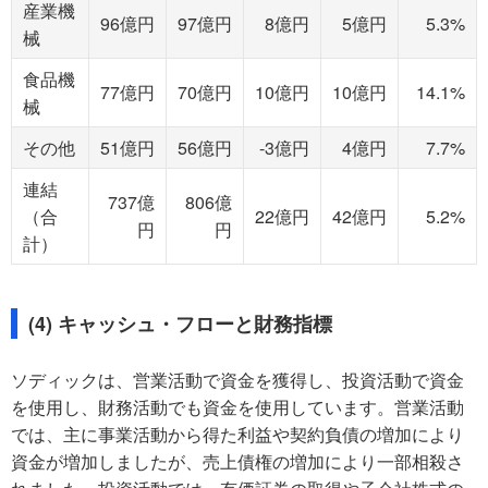
産業機
96億円
97億円
8億円
5億円
5.3%
械
食品機
77億円
70億円
10億円
10億円
14.1%
械
その他
51億円
56億円
-3億円
4億円
7.7%
連結
737億
806億
（合
22億円
42億円
5.2%
円
円
計）
(4) キャッシュ・フローと財務指標
ソディックは、営業活動で資金を獲得し、投資活動で資金
を使用し、財務活動でも資金を使用しています。営業活動
では、主に事業活動から得た利益や契約負債の増加により
資金が増加しましたが、売上債権の増加により一部相殺さ