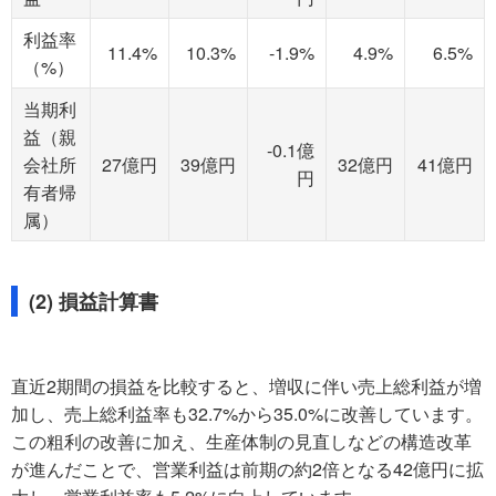
利益率
11.4%
10.3%
-1.9%
4.9%
6.5%
（%）
当期利
益（親
-0.1億
会社所
27億円
39億円
32億円
41億円
円
有者帰
属）
(2) 損益計算書
直近2期間の損益を比較すると、増収に伴い売上総利益が増
加し、売上総利益率も32.7%から35.0%に改善しています。
この粗利の改善に加え、生産体制の見直しなどの構造改革
が進んだことで、営業利益は前期の約2倍となる42億円に拡