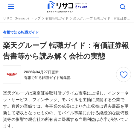
Toggle
navigation
リサコ（Resaco）トップ
有報転職ガイド
楽天グループ 転職ガイド：有価証券報告書等から読み解く会社の実態
有報で知る転職ガイド
楽天グループ 転職ガイド：有価証券報
告書等から読み解く会社の実態
2026年04月27日
更新
有報で知る転職ガイド編集部
楽天グループは東京証券取引所プライム市場に上場し、インターネ
ットサービス、フィンテック、モバイルを主軸に展開する企業で
す。直近の業績では、各事業の成長により売上収益は過去最高を更
新して増収となったものの、モバイル事業における継続的な設備投
資等の影響で親会社の所有者に帰属する当期利益は赤字が続いてい
ます。