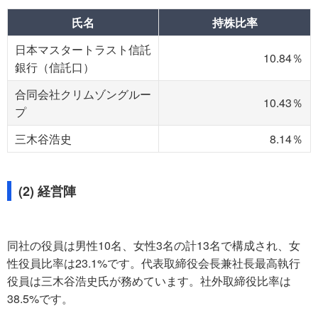
氏名
持株比率
日本マスタートラスト信託
10.84％
銀行（信託口）
合同会社クリムゾングルー
10.43％
プ
三木谷浩史
8.14％
(2) 経営陣
同社の役員は男性10名、女性3名の計13名で構成され、女
性役員比率は23.1%です。代表取締役会長兼社長最高執行
役員は三木谷浩史氏が務めています。社外取締役比率は
38.5%です。