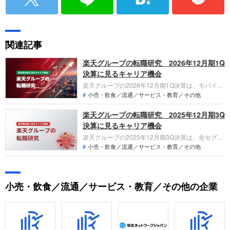
関連記事
楽天グループの転職研究 2026年12月期1Q
決算に見るキャリア機会
楽天グループの2026年12月期1Q決算は、モバイル
本格参入後初となる第1四半期のNon-GAAP営業黒
小売・飲食／流通／サービス・教育／その他
字化を達成しました。フィンテック事業の大規模再
楽天グループの転職研究 2025年12月期3Q
編やAIエージェントの全サービス展開など、劇的な
構造改革が進んでいます。「なぜ今楽天なの
決算に見るキャリア機会
か？」、転職希望者が担える次世代の役割を整理し
楽天グループの2025年12月期3Q決算は、全セグメ
ます。
ントで二桁増収を達成し、モバイル事業の劇的な損
小売・飲食／流通／サービス・教育／その他
失改善により連結Non-GAAP営業利益が大幅な黒字
拡大となりました。「なぜ今楽天なのか？」、AI戦
略の加速やエコシステム深化の現状から、転職希望
小売・飲食／流通／サービス・教育／その他の企業
者がどの事業でどんな役割を担えるのかを整理しま
す。