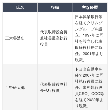
氏名
役職
主な経歴
日本興業銀行等
を経てクリムゾ
ングループを設
代表取締役会長
立。1997年に同
三木谷浩史
兼社長最高執行
社を設立し代表
役員
取締役社長に就
任。2001年より
現職。
トヨタ自動車を
経て2007年に同
社執行役員に就
代表取締役副社
百野研太郎
任。常務執行役
長執行役員
員CSO、COO等
を経て2022年よ
り現職。