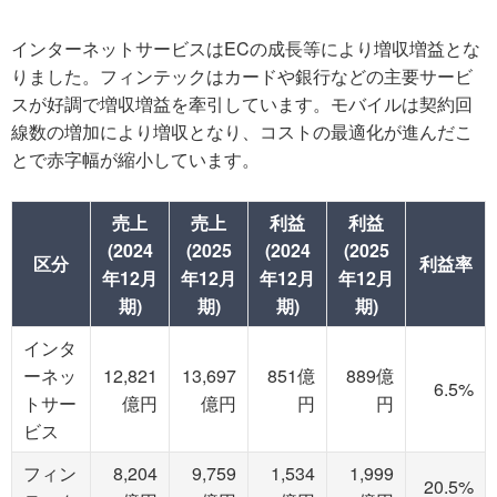
インターネットサービスはECの成長等により増収増益とな
りました。フィンテックはカードや銀行などの主要サービ
スが好調で増収増益を牽引しています。モバイルは契約回
線数の増加により増収となり、コストの最適化が進んだこ
とで赤字幅が縮小しています。
売上
売上
利益
利益
(2024
(2025
(2024
(2025
区分
利益率
年12月
年12月
年12月
年12月
期)
期)
期)
期)
インタ
ーネッ
12,821
13,697
851億
889億
6.5%
トサー
億円
億円
円
円
ビス
フィン
8,204
9,759
1,534
1,999
20.5%