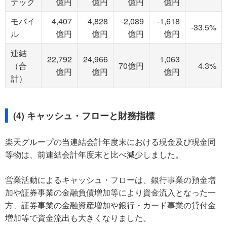
テック
億円
億円
億円
億円
モバイ
4,407
4,828
-2,089
-1,618
-33.5%
ル
億円
億円
億円
億円
連結
22,792
24,966
1,063
（合
70億円
4.3%
億円
億円
億円
計）
(4) キャッシュ・フローと財務指標
楽天グループの当連結会計年度末における現金及び現金同
等物は、前連結会計年度末と比べ減少しました。
営業活動によるキャッシュ・フローは、銀行事業の預金増
加や証券事業の金融負債増加等により資金流入となった一
方、証券事業の金融資産増加や銀行・カード事業の貸付金
増加等で資金流出も大きくなりました。