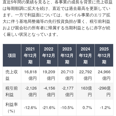
直近5年間の業績を見ると、各事業の成長を背景に売上収益
は毎期順調に拡大を続け、直近では過去最高を更新してい
ます。一方で利益面については、モバイル事業のエリア拡
大に伴う基地局整備等の先行投資負担が重く、税引前利益
および親会社の所有者に帰属する当期利益ともに赤字が続
く厳しい状況となっています。
2021
2022
2023
2024
2025
項目
年12月
年12月
年12月
年12月
年12月
期
期
期
期
期
売上収
16,818
19,209
20,713
22,792
24,966
益
億円
億円
億円
億円
億円
税引前
-2,126
-4,156
-2,177
163億
-296億
利益
億円
億円
億円
円
円
利益率
-12.6%
-21.6%
-10.5%
0.7%
-1.2%
（%）