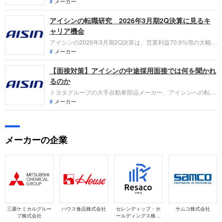
利益2,287億円と増収増益を達成しました。アイシン化工との
メーカー
経営統合や1,000億円規模の自己株式取得など、大胆な構造改
アイシンの転職研究 2026年3月期2Q決算に見るキ
革と資本効率向上をSPEED＆AGILE（迅速かつ機敏）に推進
する同社でのキャリア機会を整理します。
ャリア機会
アイシンの2026年3月期2Q決算は、営業利益70.9%増の大幅増
益を達成。eAxle第2世代の新型車採用や子会社合併によるグル
メーカー
ープ経営強化、1,000億円規模の資産売却など、電動化への
【面接対策】アイシンの中途採用面接では何を聞かれ
「フルモデルチェンジ」を鮮明にしています。「なぜ今アイシ
ンなのか？」、転職者が担える役割を整理します。
るのか
トヨタグループの大手自動車部品メーカー、アイシンへの転
職。中途採用面接は新卒の場合と違い、これまでの仕事への取
メーカー
り組み方や成果などを具体的に問われるほか、キャリアシート
では見えてこない「人間性」も見られます。即戦力として、そ
して一緒に仕事をする仲間としても多角的に評価されるので、
メーカーの企業
事前にしっかり対策しておきましょう。
三菱ケミカルグルー
ハウス食品株式会社
セレンディップ・ホ
サムコ株式会社
プ株式会社
ールディングス株式