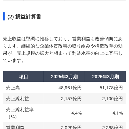
(2) 損益計算書
売上収益は堅調に推移しており、営業利益も改善傾向にあ
ります。継続的な企業体質改善の取り組みや構造改革の効
果が、売上規模の拡大と相まって利益水準の向上に寄与し
ています。
項目
2025年3月期
2026年3月期
売上高
48,961億円
51,178億円
売上総利益
2,157億円
2,100億円
売上総利益率
4.4%
4.1%
（%）
営業利益
2,029億円
2,288億円