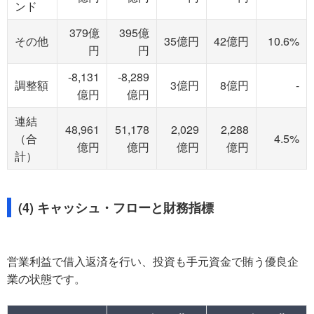
ンド
379億
395億
その他
35億円
42億円
10.6%
円
円
-8,131
-8,289
調整額
3億円
8億円
-
億円
億円
連結
48,961
51,178
2,029
2,288
（合
4.5%
億円
億円
億円
億円
計）
(4) キャッシュ・フローと財務指標
営業利益で借入返済を行い、投資も手元資金で賄う優良企
業の状態です。