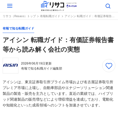
Toggle
navigation
リサコ（Resaco）トップ
有報転職ガイド
アイシン 転職ガイド：有価証券報告書等から読み解く会社の実態
有報で知る転職ガイド
アイシン 転職ガイド：有価証券報告書
等から読み解く会社の実態
2026年06月19日
更新
有報で知る転職ガイド編集部
アイシンは、東京証券取引所プライム市場および名古屋証券取引所
プレミア市場に上場し、自動車部品やエナジーソリューション関連
製品の製造・販売を主力としています。直近の業績では、ハイブリ
ッド関連製品の販売増などにより増収増益を達成しており、電動化
や知能化といった成長領域へのシフトを加速させています。