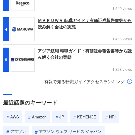
1,549 views
ＭＡＲＵＷＡ 転職ガイド：有価証券報告書等から
読み解く会社の実態
4
1,455 views
アジア航測 転職ガイド：有価証券報告書等から読
み解く会社の実態
5
1,328 views
有報で知る転職ガイドアクセスランキング
最近話題のキーワード
AWS
Amazon
JP
KEYENCE
NRI
アマゾン
アマゾン ウェブ サービス ジャパン