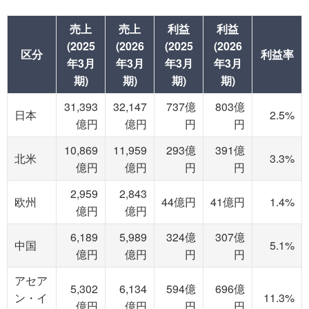
売上
売上
利益
利益
(2025
(2026
(2025
(2026
区分
利益率
年3月
年3月
年3月
年3月
期)
期)
期)
期)
31,393
32,147
737億
803億
日本
2.5%
億円
億円
円
円
10,869
11,959
293億
391億
北米
3.3%
億円
億円
円
円
2,959
2,843
欧州
44億円
41億円
1.4%
億円
億円
6,189
5,989
324億
307億
中国
5.1%
億円
億円
円
円
アセア
5,302
6,134
594億
696億
ン・イ
11.3%
億円
億円
円
円