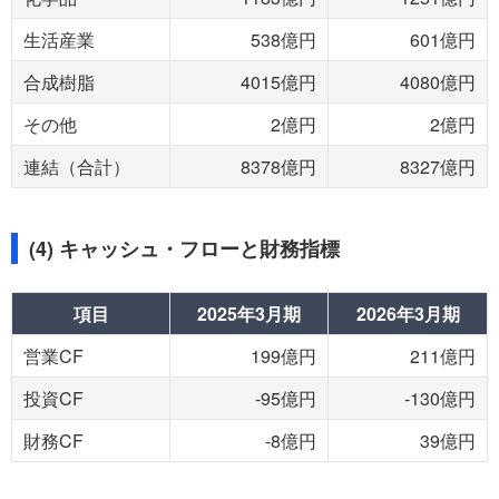
生活産業
538億円
601億円
合成樹脂
4015億円
4080億円
その他
2億円
2億円
連結（合計）
8378億円
8327億円
(4) キャッシュ・フローと財務指標
項目
2025年3月期
2026年3月期
営業CF
199億円
211億円
投資CF
-95億円
-130億円
財務CF
-8億円
39億円