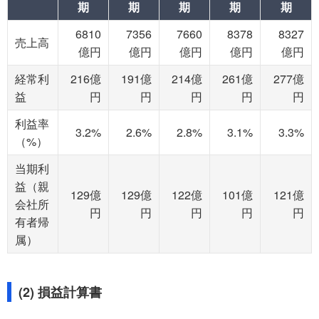
期
期
期
期
期
6810
7356
7660
8378
8327
売上高
億円
億円
億円
億円
億円
経常利
216億
191億
214億
261億
277億
益
円
円
円
円
円
利益率
3.2%
2.6%
2.8%
3.1%
3.3%
（%）
当期利
益（親
129億
129億
122億
101億
121億
会社所
円
円
円
円
円
有者帰
属）
(2) 損益計算書