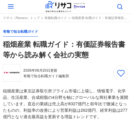
Toggle
navigation
リサコ（Resaco）トップ
有報転職ガイド
稲畑産業 転職ガイド：有価証券報告書等から読み解く会社の実態
有報で知る転職ガイド
稲畑産業 転職ガイド：有価証券報告書
等から読み解く会社の実態
2026年06月20日
更新
有報で知る転職ガイド編集部
稲畑産業は東京証券取引所プライム市場に上場し、情報電子、化学
品、生活産業、合成樹脂の4分野を軸にグローバルな商社事業を展開
しています。直近の業績は売上高が8327億円と前年比で微減となっ
たものの、利益率の改善により営業利益は262億円、経常利益は277
億円となり過去最高益を更新する増益トレンドです。