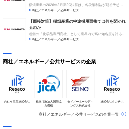
稲畑産業の2026年3月期2Q決算は、各段階利益が期初予想を
上回り順調に推移しています。食のバリューチェーンを強化す
商社／エネルギー／公共サービス
る佐藤園の新規連結や、コンパウンド事業の高度化を推進。長
【面接対策】稲畑産業の中途採用面接では何を聞かれ
期ビジョン達成に向けたグローバル展開加速の中で、「商社×
製造」の複合機能で貢献できるフィールドを整理します。
るのか
老舗の「化学品専門商社」として業界内で高い知名度を誇る稲
畑産業への転職。採用面接は新卒の場合と違い、これまでの仕
商社／エネルギー／公共サービス
事への取り組み方や成果を具体的に問われるほか、キャリアシ
ートだけでは見えてこない「人間性」も評価されます。即戦力
として、ともに働く仲間として多角的に評価されるので事前に
商社／エネルギー／公共サービスの企業
しっかり対策をすすめましょう。
のむら産業株式会社
独立行政法人国際協
セイノーホールディ
株式会社タカチホ
力機構
ングス株式会社
商社／エネルギー／公共サービスの企業一覧