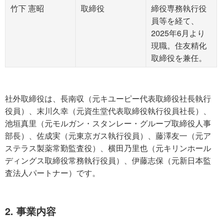
竹下 憲昭
取締役
締役専務執行役
員等を経て、
2025年6月より
現職。住友精化
取締役を兼任。
社外取締役は、長南収（元キユーピー代表取締役社長執行
役員）、末川久幸（元資生堂代表取締役執行役員社長）、
池垣真里（元モルガン・スタンレー・グループ取締役人事
部長）、佐成実（元東京ガス執行役員）、藤澤友一（元ア
ステラス製薬常勤監査役）、横田乃里也（元キリンホール
ディングス取締役常務執行役員）、伊藤志保（元新日本監
査法人パートナー）です。
2. 事業内容