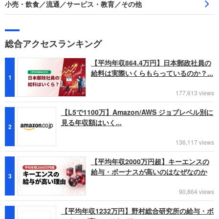
小売・飲食／流通／サービス・教育／その他
総合アクセスランキング
【平均年収864.4万円】日本郵政社員の
給料は実際いくらもらっているのか？...
1
177,613 views
【L5で1100万】Amazon/AWS ジョブレベル別に
見る年収額はいく...
2
136,117 views
【平均年収2000万円超】キーエンスの
給与・ボーナスが高いのはなぜなのか
3
90,864 views
【平均年収1232万円】野村総合研究所の給与・ボ