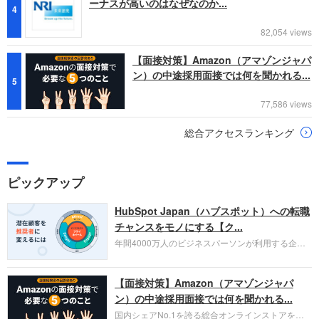
ーナスが高いのはなぜなのか...
4
82,054 views
【面接対策】Amazon（アマゾンジャパ
ン）の中途採用面接では何を聞かれる...
5
77,586 views
総合アクセスランキング
ピックアップ
HubSpot Japan（ハブスポット）への転職
チャンスをモノにする【ク...
年間4000万人のビジネスパーソンが利用する企業
口コミサイト「キャリコネ」の転職エージェントが
お勧めするイチオシ企業をご紹介します。今回はク
【面接対策】Amazon（アマゾンジャパ
ラウド型CRMプラットフォームを提供する
HubSpot Japan（ハブスポット・ジャパン）株式会
ン）の中途採用面接では何を聞かれる...
社です。採用面接対策の企業研究にご活用くださ
国内シェアNo.1を誇る総合オンラインストアを運