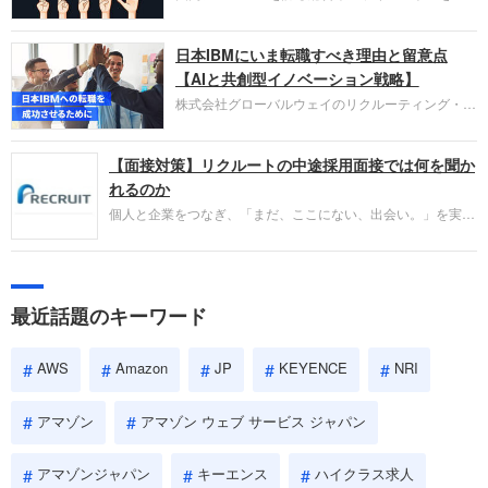
い。
営し、クラウドサービス（AWS）や物流分野でも
圧倒的な存在感を持つAmazon。中途採用面接では
日本IBMにいま転職すべき理由と留意点
過去の具体的な業務成果やリーダーシップの発揮、
失敗からの学びが重視され、人間性やカルチャーフ
【AIと共創型イノベーション戦略】
ィットも評価対象となり、長期的に成長できる仲間
株式会社グローバルウェイのリクルーティング・パ
であるかを多角的に審査されます。
ートナー事業本部です。年間4000万人のビジネス
パーソンが利用する企業口コミサイト「キャリコ
【面接対策】リクルートの中途採用面接では何を聞か
ネ」の転職エージェントがお勧めするイチオシ企業
をご紹介します。今回は、大手外資系IT企業の日本
れるのか
IBMです。採用面接対策の企業研究にご活用くださ
個人と企業をつなぎ、「まだ、ここにない、出会い。」を実現
い。
するリクルートへの転職。中途採用面接は仕事への取り組み方
やこれまでの成果を具体的に問われるほか、「人間性」も評価
されます。即戦力として、一緒に仕事をする仲間として多角的
に評価されるので、事前にしっかり対策して転職を成功させま
最近話題のキーワード
しょう。
AWS
Amazon
JP
KEYENCE
NRI
アマゾン
アマゾン ウェブ サービス ジャパン
アマゾンジャパン
キーエンス
ハイクラス求人