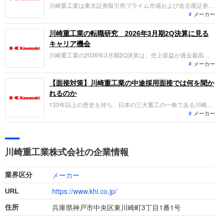
川崎重工業は東京証券取引所プライム市場および名古屋証券取
メーカー
引所プレミア市場に上場し、航空宇宙システム、車両、エネル
ギー環境、精密機械・ロボット、パワースポーツ＆エンジン事
業を展開しています。直近の業績は、パワースポーツ関連など
川崎重工業の転職研究 2026年3月期2Q決算に見る
各事業での売上拡大や円安効果もあり増収増益のトレンドで推
キャリア機会
移しています。
川崎重工業の2026年3月期2Q決算は、売上収益が過去最高を
メーカー
記録。防衛需要の拡大や水素サプライチェーンの商用化実証な
ど、国家規模のプロジェクトが成長を牽引しています。「なぜ
今、川崎重工なのか？」、転職希望者がどの事業で、どんな役
【面接対策】川崎重工業の中途採用面接では何を聞か
割を担えるのかを整理します。
れるのか
130年以上の歴史を持ち、日本の三大重工の一角である川崎重
メーカー
工業への転職。中途採用面接は新卒の場合と違い、仕事への取
り組み方やこれまでの成果を具体的に問われるほか、キャリア
シートだけでは見えない「人間性」も評価されます。即戦力と
して、一緒に仕事をする仲間として多角的に評価されるので、
川崎重工業株式会社の企業情報
事前にしっかり対策しておきましょう。
メーカー
業界区分
https://www.khi.co.jp/
URL
兵庫県神戸市中央区東川崎町3丁目1番1号
住所