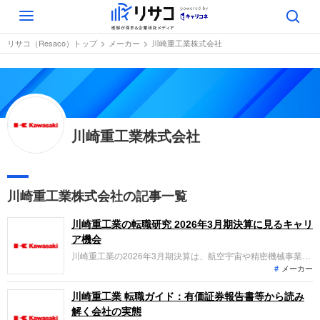
Toggle
navigation
リサコ（Resaco）トップ
メーカー
川崎重工業株式会社
川崎重工業株式会社
川崎重工業株式会社の記事一覧
川崎重工業の転職研究 2026年3月期決算に見るキャリ
ア機会
川崎重工業の2026年3月期決算は、航空宇宙や精密機械事業の
メーカー
好調による過去最高益の更新と、組織風土改革の推進が主要ト
ピックです。「なぜ今川崎重工業なのか？」「転職希望者がど
の事業で、どんな役割を担えるのか」を整理します。
川崎重工業 転職ガイド：有価証券報告書等から読み
解く会社の実態