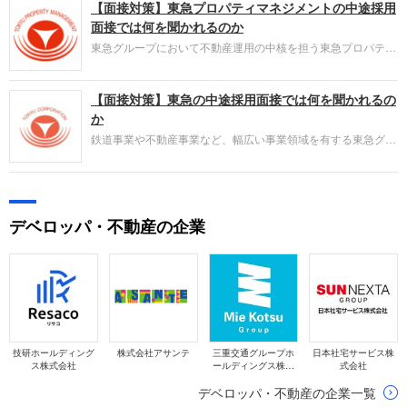
【面接対策】東急プロパティマネジメントの中途採用
ながら新たな価値を創出できる専門人材のニーズが、全部門で
急速に高まっています。転職希望者が担える役割を整理しま
面接では何を聞かれるのか
す。
東急グループにおいて不動産運用の中核を担う東急プロパティ
マネジメント（東急PM）。採用面接は新卒の場合と違い、仕
事への取り組み方やこれまでの成果を具体的に問われるほか、
【面接対策】東急の中途採用面接では何を聞かれるの
キャリアシートだけでは見えてこない「人間性」も評価されま
す。即戦力として、ともに働く仲間として多角的に評価される
か
ので事前にしっかり対策をすすめましょう。
鉄道事業や不動産事業など、幅広い事業領域を有する東急グル
ープを統括する東急。採用面接は新卒の場合と違い、仕事への
取り組み方やこれまでの成果を具体的に問われるほか、キャリ
アシートだけでは見えてこない「人間性」も評価されます。即
戦力として、ともに働く仲間として多角的に評価されるので事
デベロッパ・不動産の企業
前にしっかり対策をすすめましょう。
技研ホールディング
株式会社アサンテ
三重交通グループホ
日本社宅サービス株
ス株式会社
ールディングス株式
式会社
会社
デベロッパ・不動産の企業一覧