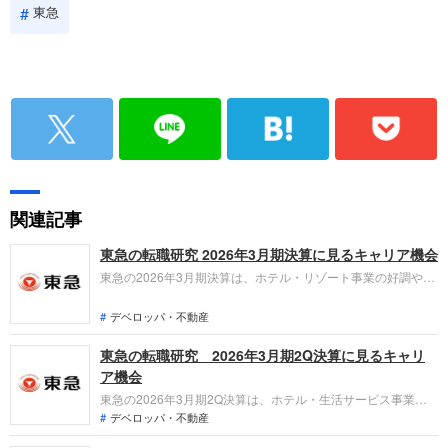
東急
関連記事
東急の転職研究 2026年3月期決算に見るキャリア機会
東急の2026年3月期決算は、ホテル・リゾート事業の好調や持
分法投資利益の増加により純利益が前年比9.3％増の870億円と
なりました。「なぜ今東急なのか？」「転職希望者がどの事業
デベロッパ・不動産
で、どんな役割を担えるのか」を整理します。
東急の転職研究 2026年3月期2Q決算に見るキャリ
ア機会
東急の2026年3月期2Q決算は、ホテル・生活サービス事業が
牽引し、通期業績予想を上方修正しました。インバウンド需要
デベロッパ・不動産
の高まりや渋谷再開発の進展により、既存のアセットを活かし