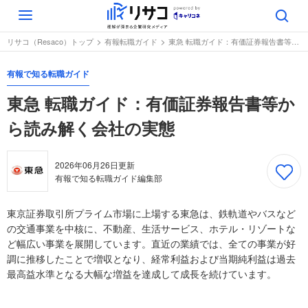
Toggle
navigation
リサコ（Resaco）トップ
有報転職ガイド
東急 転職ガイド：有価証券報告書等から読み解く会社の実態
有報で知る転職ガイド
東急 転職ガイド：有価証券報告書等か
ら読み解く会社の実態
2026年06月26日
更新
有報で知る転職ガイド編集部
東京証券取引所プライム市場に上場する東急は、鉄軌道やバスなど
の交通事業を中核に、不動産、生活サービス、ホテル・リゾートな
ど幅広い事業を展開しています。直近の業績では、全ての事業が好
調に推移したことで増収となり、経常利益および当期純利益は過去
最高益水準となる大幅な増益を達成して成長を続けています。