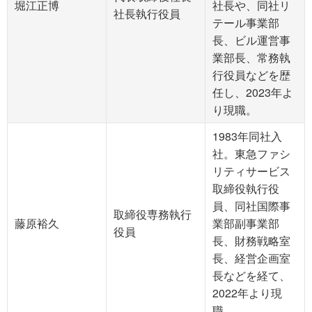
堀江正博
社長や、同社リ
社長執行役員
テール事業部
長、ビル運営事
業部長、常務執
行役員などを歴
任し、2023年よ
り現職。
1983年同社入
社。東急ファシ
リティサービス
取締役執行役
員、同社国際事
取締役専務執行
藤原裕久
業部副事業部
役員
長、財務戦略室
長、経営企画室
長などを経て、
2022年より現
職。