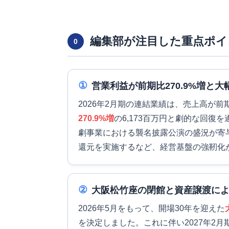
編集部が注目した重点ポイ
0
①
営業利益が前期比270.9%増と
2026年2月期の連結業績は、売上高が前期比
270.9%増
の6,173百万円と劇的な回復
劇事業における襲名披露公演の盛況が寄
還元を実施するなど、経営基盤の強靭化
②
大阪松竹座の閉館と資産譲渡に
2026年5月をもって、開場30年を迎えた
を決定しました。これに伴い2027年2月