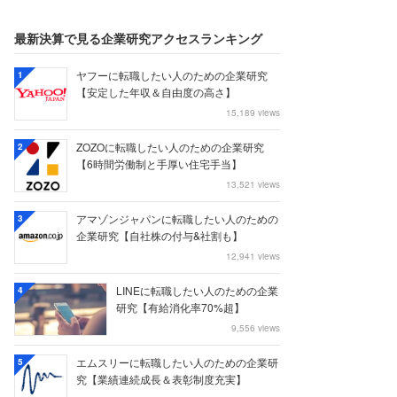
最新決算で見る企業研究アクセスランキング
ヤフーに転職したい人のための企業研究
1
【安定した年収＆自由度の高さ】
15,189 views
ZOZOに転職したい人のための企業研究
2
【6時間労働制と手厚い住宅手当】
13,521 views
アマゾンジャパンに転職したい人のための
3
企業研究【自社株の付与&社割も】
12,941 views
LINEに転職したい人のための企業
4
研究【有給消化率70%超】
9,556 views
エムスリーに転職したい人のための企業研
5
究【業績連続成長＆表彰制度充実】