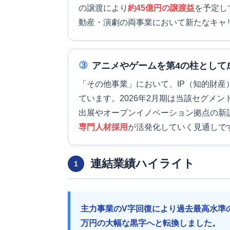
の譲渡により
約45億円の譲渡益
を予定し
動産・演劇の両事業において新たなキャ
③
アニメやゲームを第4の柱として
「その他事業」において、IP（知的財
ています。2026年2月期は当該セグメン
出展やオープンイノベーション拠点の新
専門人材採用
が活発化していく見通しで
連結業績ハイライト
1
主力事業のV字回復により過去最高水準の
万円の大幅な黒字へと転換しました。