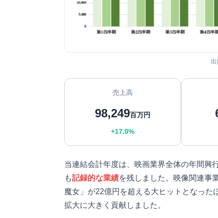
出
売上高
98,249
百万円
+17.0%
当連結会計年度は、映画業界全体の年間興
も
記録的な業績
を残しました。映像関連事業
魔女」が22億円を超える大ヒットとなった
拡大に大きく貢献しました。