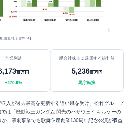
典:決算説明資料 P.1
営業利益
親会社株主に帰属する純利益
6,173
5,236
百万円
百万円
+270.9%
黒字転換
行収入が過去最高を更新する追い風を受け、松竹グループ
では「機動戦士ガンダム 閃光のハサウェイ キルケーの
ほか、演劇事業でも歌舞伎座創業130周年記念公演が収益