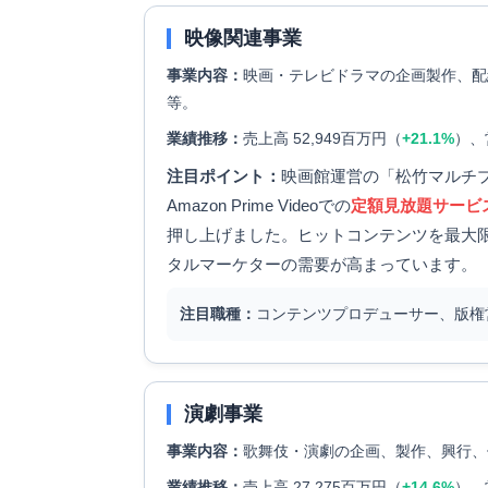
映像関連事業
事業内容：
映画・テレビドラマの企画製作、配
等。
業績推移：
売上高 52,949百万円（
+21.1%
）、
注目ポイント：
映画館運営の「松竹マルチ
Amazon Prime Videoでの
定額見放題サービ
押し上げました。ヒットコンテンツを最大
タルマーケターの需要が高まっています。
注目職種：
コンテンツプロデューサー、版権
演劇事業
事業内容：
歌舞伎・演劇の企画、製作、興行、
業績推移：
売上高 27,275百万円（
+14.6%
）、