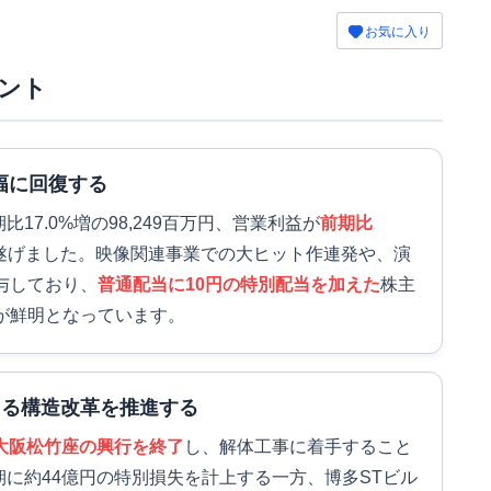
お気に入り
ント
大幅に回復する
17.0%増の98,249百万円、営業利益が
前期比
を遂げました。映像関連事業での大ヒット作連発や、演
与しており、
普通配当に10円の特別配当を加えた
株主
が鮮明となっています。
よる構造改革を推進する
大阪松竹座の興行を終了
し、解体工事に着手すること
期に約44億円の特別損失を計上する一方、博多STビル