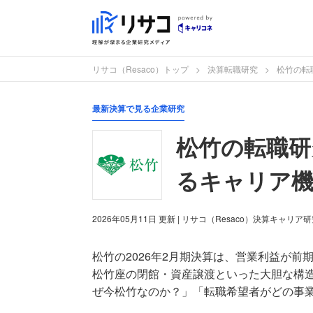
リサコ（Resaco）トップ
決算転職研究
松竹の転
最新決算で見る企業研究
松竹の転職研
るキャリア
2026年05月11日
更新
| リサコ（Resaco）決算キャリア
松竹の2026年2月期決算は、営業利益が前期
松竹座の閉館・資産譲渡といった大胆な構
ぜ今松竹なのか？」「転職希望者がどの事