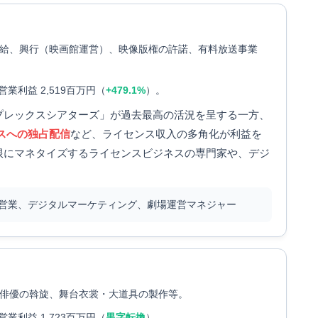
給、興行（映画館運営）、映像版権の許諾、有料放送事業
営業利益 2,519百万円（
+479.1%
）。
プレックスシアターズ」が過去最高の活況を呈する一方、
スへの独占配信
など、ライセンス収入の多角化が利益を
限にマネタイズするライセンスビジネスの専門家や、デジ
営業、デジタルマーケティング、劇場運営マネジャー
俳優の斡旋、舞台衣裳・大道具の製作等。
営業利益 1,723百万円（
黒字転換
）。