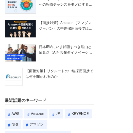
への転職チャンスをモノにする
【ク...
【面接対策】Amazon（アマゾン
ジャパン）の中途採用面接では何
を聞かれる...
日本IBMにいま転職すべき理由と
留意点【AIと共創型イノベーショ
ン戦略】
【面接対策】リクルートの中途採用面接で
は何を聞かれるのか
最近話題のキーワード
AWS
Amazon
JP
KEYENCE
NRI
アマゾン