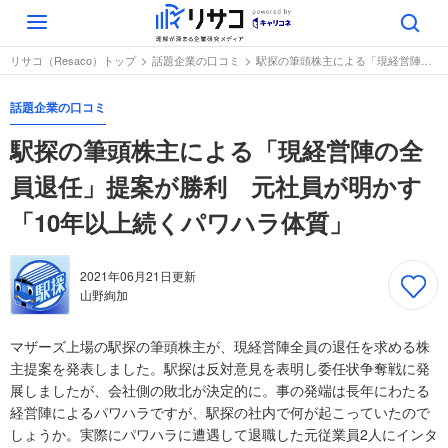
Toggle
navigation
リサコ（Resaco）トップ
話題企業の口コミ
駅探の筆頭株主による「現経営陣の全員退任」提案が勝利 元社員が明かす「10年以上続くパワハラ体質」
話題企業の口コミ
駅探の筆頭株主による「現経営陣の全
員退任」提案が勝利 元社員が明かす
「10年以上続くパワハラ体質」
2021年06月21日
更新
山野絢加
マザーズ上場の駅探の筆頭株主が、現経営陣全員の退任を求める株
主提案を発表しました。駅探は反対意見を表明し委任状争奪戦に発
展しましたが、会社側の敗北が決定的に。事の発端は長年にわたる
経営陣によるパワハラですが、駅探の社内で何が起こっていたので
しょうか。実際にパワハラに遭遇して退職した元従業員2人にインタ