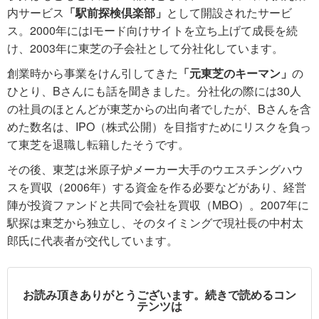
内サービス
「駅前探検倶楽部」
として開設されたサービ
ス。2000年にはiモード向けサイトを立ち上げて成長を続
け、2003年に東芝の子会社として分社化しています。
創業時から事業をけん引してきた
「元東芝のキーマン」
の
ひとり、Bさんにも話を聞きました。分社化の際には30人
の社員のほとんどが東芝からの出向者でしたが、Bさんを含
めた数名は、IPO（株式公開）を目指すためにリスクを負っ
て東芝を退職し転籍したそうです。
その後、東芝は米原子炉メーカー大手のウエスチングハウ
スを買収（2006年）する資金を作る必要などがあり、経営
陣が投資ファンドと共同で会社を買収（MBO）。2007年に
駅探は東芝から独立し、そのタイミングで現社長の中村太
郎氏に代表者が交代しています。
お読み頂きありがとうございます。続きで読めるコン
テンツは