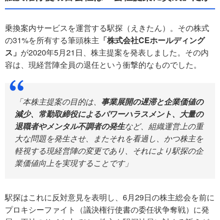
乗換案内サービスを運営する駅探（えきたん）。その株式
の31%を所有する筆頭株主
「株式会社CEホールディング
ス」
が2020年5月21日、株主提案を発表しました。その内
容は、現経営陣全員の退任という衝撃的なものでした。
「本株主提案の目的は、
事業展開の遅滞と企業価値の
減少、常勤取締役によるパワーハラスメント、大量の
退職者やメンタル不調者の発生
など、組織運営上の重
大な問題を発生させ、またそれを看過し、かつ株主を
軽視する現経営陣の変更であり、それにより駅探の企
業価値向上を実現することです」
駅探はこれに反対意見を表明し、6月29日の株主総会を前に
プロキシーファイト（議決権行使書の委任状争奪戦）に発