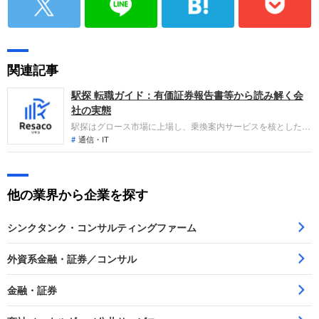
関連記事
駅探 転職ガイド：有価証券報告書等から読み解く会
社の実態
駅探はグロース市場に上場し、乗換案内サービスを核としたモ
ビリティサポート事業や広告配信プラットフォーム事業、
通信・IT
M&A・インキュベーション事業を展開しています。業績面で
は、乗換案内有料会員の減少や一部情報サービスの終了等の影
響で、直近は売上高が減少し、各利益指標においても赤字を計
他の業界から企業を探す
上する厳しい状況です。
シンクタンク・コンサルティングファーム
外資系金融・証券／コンサル
金融・証券