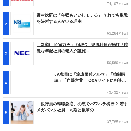
74,197 views
野村総研は「年収もいいしモテる」 それでも退職
を決断する人がいる理由
2
63,284 views
「新卒に1000万円」のNEC 現役社員が酷評「暗
愚な年配社員の老人介護施...
3
50,589 views
JA職員に「達成困難ノルマ」「強制購
読」「自爆営業」 Q&Aサイトに相談
4
続...
43,432 views
「銀行員の転職急増」の裏でパワハラ横行？ 若手
メガバンク社員「同期と後輩の...
5
37,785 views