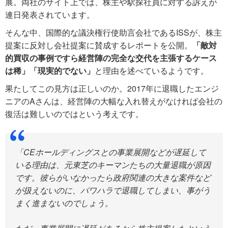
展。両社のサイト上では、株主や駅探社員に対する訴えが
連日発表されています。
そんな中、国際的な議決権行使助言会社であるISSが、株主
提案に反対し会社提案に賛成するレポートを公開。
「敵対
的買収の事例ですら経営陣の完全な交代を主張するケース
は稀」「現実的でない」
と理由を述べているようです。
果たしてこの見方は正しいのか。2017年に退職したエンジ
ニアのAさんは、経営陣の大幅な入れ替えがなければ会社の
復活は難しいのではという考えです。
「CEホールディングスとの事業展開などが遅延して
いる理由は、元東芝のキーマンたちの大量退職が原因
です。彼らがいなかったら政府関連の大きな案件など
が扱えないのに、パワハラで退職してしまい、事がう
まく進まないのでしょう。