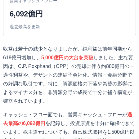
営業キャッシュ・フロー
6,092億円
過去最高を更新
収益は若干の減少となりましたが、純利益は前年同期から
618億円増加し、
5,000億円の大台を突破
しました。主な要
因は、C.P. Pokphand（CPP）の売却に伴う約880億円の一
過性利益や、デサントの連結子会社化、情報・金融分野で
の好調な取引です。特に、資源価格の下落や為替の影響に
よるマイナス分を、非資源分野の成長で十分に補う構造が
確立されています。
キャッシュ・フロー面でも、営業キャッシュ・フローが
過
去最高の6,092億円
を記録し、投資原資を十分に確保できて
います。株主還元についても、自己株式取得を1,500億円以