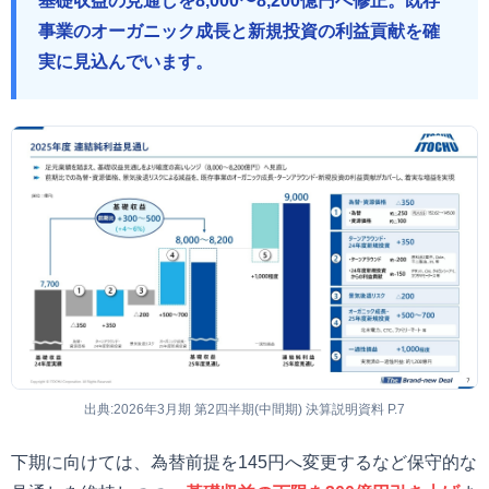
基礎収益の見通しを8,000〜8,200億円へ修正。既存
事業のオーガニック成長と新規投資の利益貢献を確
実に見込んでいます。
出典:2026年3月期 第2四半期(中間期) 決算説明資料 P.7
下期に向けては、為替前提を145円へ変更するなど保守的な