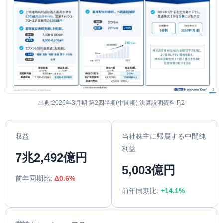
出典:2026年3月期 第2四半期(中間期) 決算説明資料 P.2
収益
当社株主に帰属する中間純
利益
7兆2,492億円
5,003億円
前年同期比:
Δ0.6%
前年同期比:
+14.1%