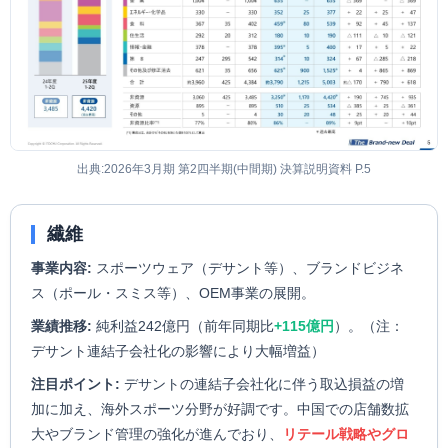
出典:2026年3月期 第2四半期(中間期) 決算説明資料 P.5
繊維
事業内容:
スポーツウェア（デサント等）、ブランドビジネ
ス（ポール・スミス等）、OEM事業の展開。
業績推移:
純利益242億円（前年同期比
+115億円
）。（注：
デサント連結子会社化の影響により大幅増益）
注目ポイント:
デサントの連結子会社化に伴う取込損益の増
加に加え、海外スポーツ分野が好調です。中国での店舗数拡
大やブランド管理の強化が進んでおり、
リテール戦略やグロ