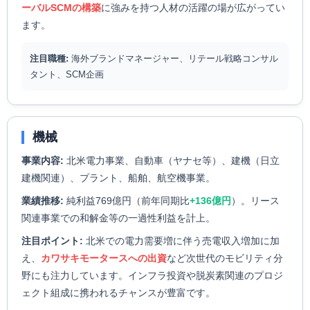
ーバルSCMの構築
に強みを持つ人材の活躍の場が広がってい
ます。
注目職種:
海外ブランドマネージャー、リテール戦略コンサル
タント、SCM企画
機械
事業内容:
北米電力事業、自動車（ヤナセ等）、建機（日立
建機関連）、プラント、船舶、航空機事業。
業績推移:
純利益769億円（前年同期比
+136億円
）。リース
関連事業での和解金等の一過性利益を計上。
注目ポイント:
北米での電力需要増に伴う売電収入増加に加
え、
カワサキモータースへの出資
など次世代のモビリティ分
野にも注力しています。インフラ投資や脱炭素関連のプロジ
ェクト組成に携われるチャンスが豊富です。