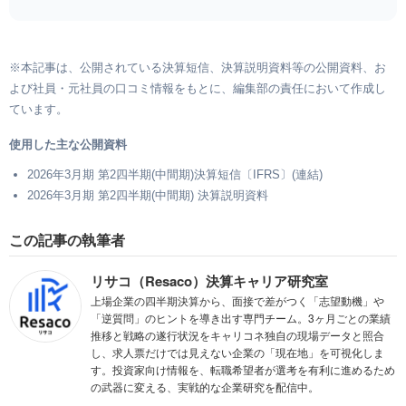
※本記事は、公開されている決算短信、決算説明資料等の公開資料、お
よび社員・元社員の口コミ情報をもとに、編集部の責任において作成し
ています。
使用した主な公開資料
2026年3月期 第2四半期(中間期)決算短信〔IFRS〕(連結)
2026年3月期 第2四半期(中間期) 決算説明資料
この記事の執筆者
リサコ（Resaco）決算キャリア研究室
上場企業の四半期決算から、面接で差がつく「志望動機」や
「逆質問」のヒントを導き出す専門チーム。3ヶ月ごとの業績
推移と戦略の遂行状況をキャリコネ独自の現場データと照合
し、求人票だけでは見えない企業の「現在地」を可視化しま
す。投資家向け情報を、転職希望者が選考を有利に進めるため
の武器に変える、実戦的な企業研究を配信中。