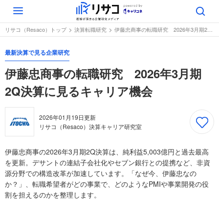
Toggle
navigation
リサコ（Resaco）トップ
決算転職研究
伊藤忠商事の転職研究 2026年3月期2Q決算に見るキャリア機会
最新決算で見る企業研究
伊藤忠商事の転職研究 2026年3月期
2Q決算に見るキャリア機会
2026年01月19日
更新
リサコ（Resaco）決算キャリア研究室
伊藤忠商事の2026年3月期2Q決算は、純利益5,003億円と過去最高
を更新。デサントの連結子会社化やセブン銀行との提携など、非資
源分野での構造改革が加速しています。「なぜ今、伊藤忠なの
か？」、転職希望者がどの事業で、どのようなPMIや事業開発の役
割を担えるのかを整理します。