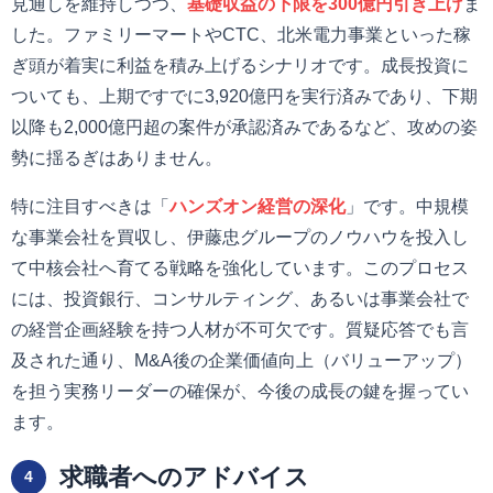
見通しを維持しつつ、
基礎収益の下限を300億円引き上げ
ま
した。ファミリーマートやCTC、北米電力事業といった稼
ぎ頭が着実に利益を積み上げるシナリオです。成長投資に
ついても、上期ですでに3,920億円を実行済みであり、下期
以降も2,000億円超の案件が承認済みであるなど、攻めの姿
勢に揺るぎはありません。
特に注目すべきは「
ハンズオン経営の深化
」です。中規模
な事業会社を買収し、伊藤忠グループのノウハウを投入し
て中核会社へ育てる戦略を強化しています。このプロセス
には、投資銀行、コンサルティング、あるいは事業会社で
の経営企画経験を持つ人材が不可欠です。質疑応答でも言
及された通り、M&A後の企業価値向上（バリューアップ）
を担う実務リーダーの確保が、今後の成長の鍵を握ってい
ます。
求職者へのアドバイス
4