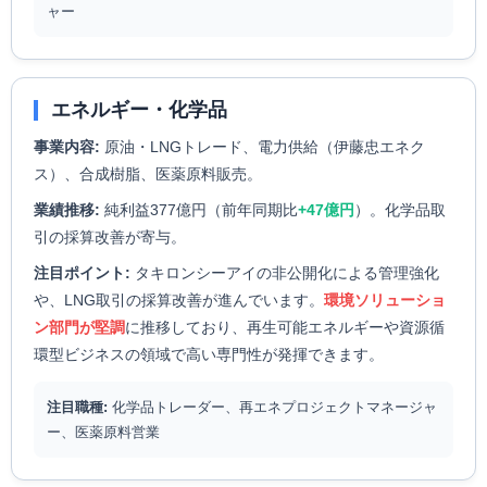
ャー
エネルギー・化学品
事業内容:
原油・LNGトレード、電力供給（伊藤忠エネク
ス）、合成樹脂、医薬原料販売。
業績推移:
純利益377億円（前年同期比
+47億円
）。化学品取
引の採算改善が寄与。
注目ポイント:
タキロンシーアイの非公開化による管理強化
や、LNG取引の採算改善が進んでいます。
環境ソリューショ
ン部門が堅調
に推移しており、再生可能エネルギーや資源循
環型ビジネスの領域で高い専門性が発揮できます。
注目職種:
化学品トレーダー、再エネプロジェクトマネージャ
ー、医薬原料営業