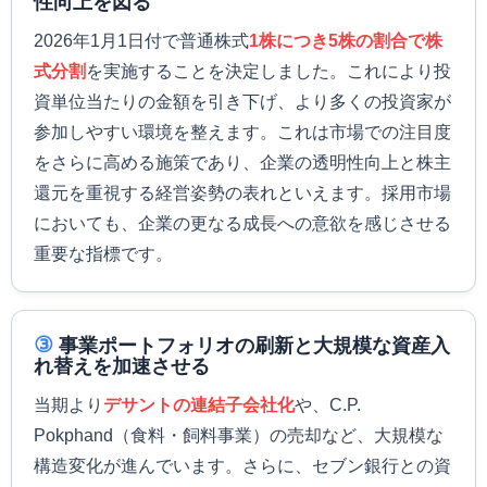
性向上を図る
2026年1月1日付で普通株式
1株につき5株の割合で株
式分割
を実施することを決定しました。これにより投
資単位当たりの金額を引き下げ、より多くの投資家が
参加しやすい環境を整えます。これは市場での注目度
をさらに高める施策であり、企業の透明性向上と株主
還元を重視する経営姿勢の表れといえます。採用市場
においても、企業の更なる成長への意欲を感じさせる
重要な指標です。
③
事業ポートフォリオの刷新と大規模な資産入
れ替えを加速させる
当期より
デサントの連結子会社化
や、C.P.
Pokphand（食料・飼料事業）の売却など、大規模な
構造変化が進んでいます。さらに、セブン銀行との資