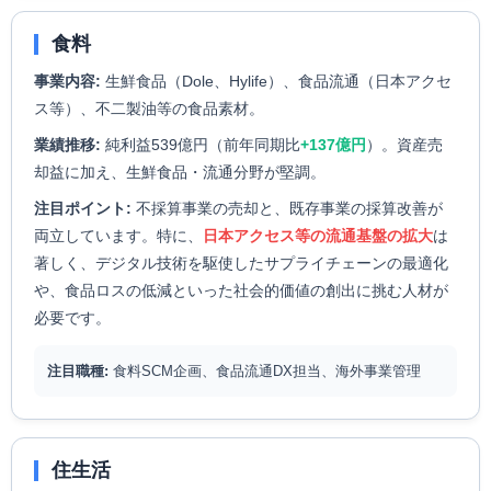
食料
事業内容:
生鮮食品（Dole、Hylife）、食品流通（日本アクセ
ス等）、不二製油等の食品素材。
業績推移:
純利益539億円（前年同期比
+137億円
）。資産売
却益に加え、生鮮食品・流通分野が堅調。
注目ポイント:
不採算事業の売却と、既存事業の採算改善が
両立しています。特に、
日本アクセス等の流通基盤の拡大
は
著しく、デジタル技術を駆使したサプライチェーンの最適化
や、食品ロスの低減といった社会的価値の創出に挑む人材が
必要です。
注目職種:
食料SCM企画、食品流通DX担当、海外事業管理
住生活