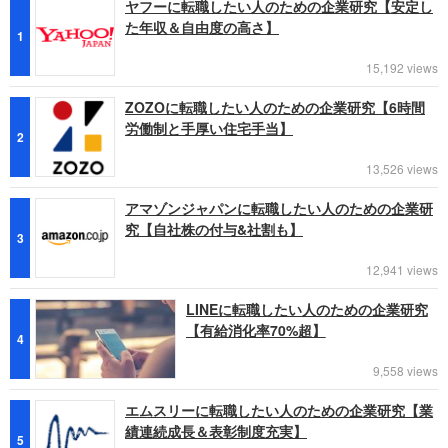
ヤフーに転職したい人のための企業研究【安定し
た年収＆自由度の高さ】
1
15,192 views
ZOZOに転職したい人のための企業研究【6時間
労働制と手厚い住宅手当】
2
13,526 views
アマゾンジャパンに転職したい人のための企業研
究【自社株の付与&社割も】
3
12,941 views
LINEに転職したい人のための企業研究
【有給消化率70%超】
4
9,558 views
エムスリーに転職したい人のための企業研究【業
績連続成長＆表彰制度充実】
5