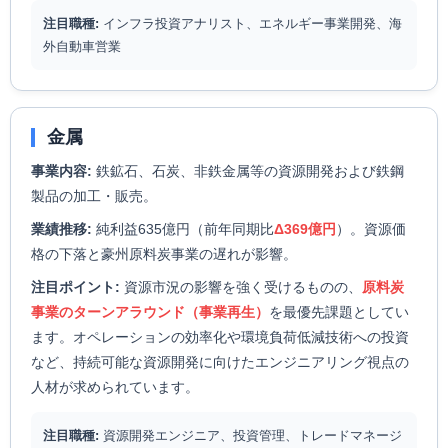
注目職種:
インフラ投資アナリスト、エネルギー事業開発、海
外自動車営業
金属
事業内容:
鉄鉱石、石炭、非鉄金属等の資源開発および鉄鋼
製品の加工・販売。
業績推移:
純利益635億円（前年同期比
Δ369億円
）。資源価
格の下落と豪州原料炭事業の遅れが影響。
注目ポイント:
資源市況の影響を強く受けるものの、
原料炭
事業のターンアラウンド（事業再生）
を最優先課題としてい
ます。オペレーションの効率化や環境負荷低減技術への投資
など、持続可能な資源開発に向けたエンジニアリング視点の
人材が求められています。
注目職種:
資源開発エンジニア、投資管理、トレードマネージ