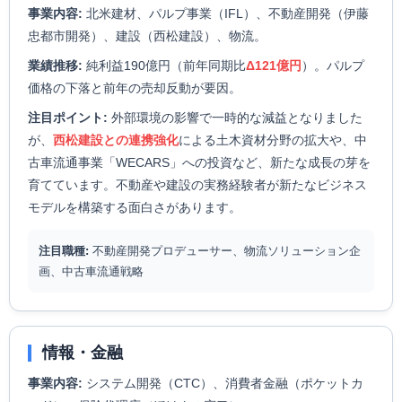
事業内容:
北米建材、パルプ事業（IFL）、不動産開発（伊藤
忠都市開発）、建設（西松建設）、物流。
業績推移:
純利益190億円（前年同期比
Δ121億円
）。パルプ
価格の下落と前年の売却反動が要因。
注目ポイント:
外部環境の影響で一時的な減益となりました
が、
西松建設との連携強化
による土木資材分野の拡大や、中
古車流通事業「WECARS」への投資など、新たな成長の芽を
育てています。不動産や建設の実務経験者が新たなビジネス
モデルを構築する面白さがあります。
注目職種:
不動産開発プロデューサー、物流ソリューション企
画、中古車流通戦略
情報・金融
事業内容:
システム開発（CTC）、消費者金融（ポケットカ