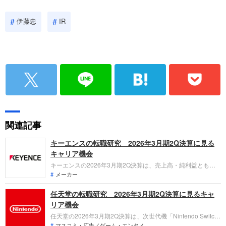
伊藤忠
IR
関連記事
キーエンスの転職研究 2026年3月期2Q決算に見る
キャリア機会
キーエンスの2026年3月期2Q決算は、売上高・純利益ともに
過去最高を更新。海外売上比率が65.8%まで上昇し、アジアや
メーカー
北中南米での成長が加速しています。「なぜ今キーエンスなの
任天堂の転職研究 2026年3月期2Q決算に見るキャ
か？」「転職希望者がどの事業で、どんな役割を担えるのか」
を整理します。
リア機会
任天堂の2026年3月期2Q決算は、次世代機「Nintendo Switch
2」の発売により売上高が前年比110.1%増の1兆995億円と急
マスコミ・広告／ゲーム・エンタメ