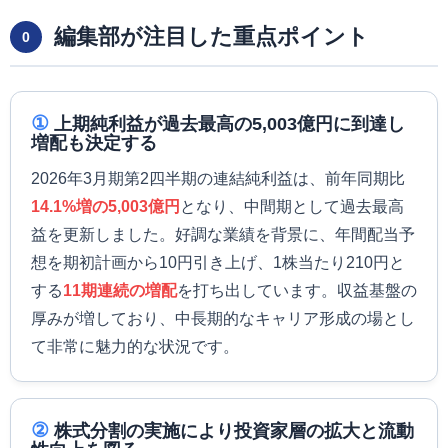
編集部が注目した重点ポイント
0
①
上期純利益が過去最高の5,003億円に到達し
増配も決定する
2026年3月期第2四半期の連結純利益は、前年同期比
14.1%増の5,003億円
となり、中間期として過去最高
益を更新しました。好調な業績を背景に、年間配当予
想を期初計画から10円引き上げ、1株当たり210円と
する
11期連続の増配
を打ち出しています。収益基盤の
厚みが増しており、中長期的なキャリア形成の場とし
て非常に魅力的な状況です。
②
株式分割の実施により投資家層の拡大と流動