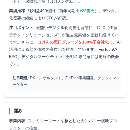
ード）、保険代理店（ほけんの窓口）。
業績推移:
純利益400億円（前年同期比
+22億円
）。デジタル
化需要の継続によりCTCが好調。
注目ポイント:
底堅いデジタル化需要を背景に、CTC（伊藤
忠テクノソリューションズ）が過去最高値を更新し続けてい
ます。さらに、
ほけんの窓口グループを100%子会社化
し、AI
活用による顧客体験の高度化を推進しています。FinTechや
BPO、デジタルマーケティング分野の専門家には絶好の機会
です。
注目職種:
DXコンサルタント、FinTech事業開発、デジタルマ
ーケター
第8
事業内容:
ファミリーマートを核としたカンパニー横断プロ
ジェクトの推進。