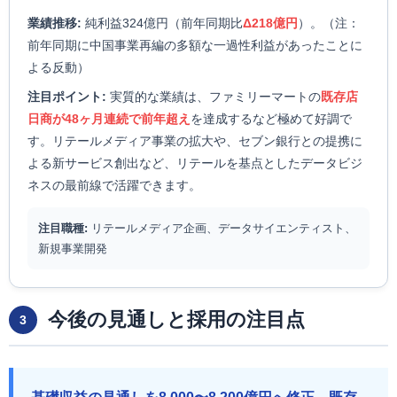
業績推移:
純利益324億円（前年同期比
Δ218億円
）。（注：
前年同期に中国事業再編の多額な一過性利益があったことに
よる反動）
注目ポイント:
実質的な業績は、ファミリーマートの
既存店
日商が48ヶ月連続で前年超え
を達成するなど極めて好調で
す。リテールメディア事業の拡大や、セブン銀行との提携に
よる新サービス創出など、リテールを基点としたデータビジ
ネスの最前線で活躍できます。
注目職種:
リテールメディア企画、データサイエンティスト、
新規事業開発
今後の見通しと採用の注目点
3