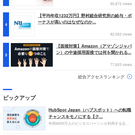
90,872 views
【平均年収1232万円】野村総合研究所の給与・ボ
ーナスが高いのはなぜなのか...
4
82,062 views
【面接対策】Amazon（アマゾンジャパ
ン）の中途採用面接では何を聞かれる...
5
77,603 views
総合アクセスランキング
ピックアップ
HubSpot Japan（ハブスポット）への転職
チャンスをモノにする【ク...
年間4000万人のビジネスパーソンが利用する企業
口コミサイト「キャリコネ」の転職エージェントが
お勧めするイチオシ企業をご紹介します。今回はク