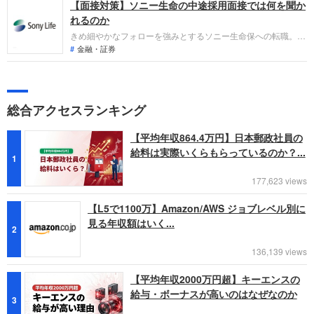
【面接対策】ソニー生命の中途採用面接では何を聞か
取り組み方や成果を問われるほか、即戦力として、一緒に仕事
をする仲間として多角的に評価されます。事前にしっかり対策
れるのか
しておきましょう。
きめ細やかなフォローを強みとするソニー生命保への転職。中
途採用面接は新卒の場合と違い、これまでの仕事への取り組み
金融・証券
方や成果などを具体的に問われるほか、キャリアシートでは見
えてこない「人間性」も見られます。即戦力として、そして一
緒に仕事をする仲間としても多角的に評価されるので、事前に
しっかり対策して転職を成功させましょう。
総合アクセスランキング
【平均年収864.4万円】日本郵政社員の
給料は実際いくらもらっているのか？...
1
177,623 views
【L5で1100万】Amazon/AWS ジョブレベル別に
見る年収額はいく...
2
136,139 views
【平均年収2000万円超】キーエンスの
給与・ボーナスが高いのはなぜなのか
3