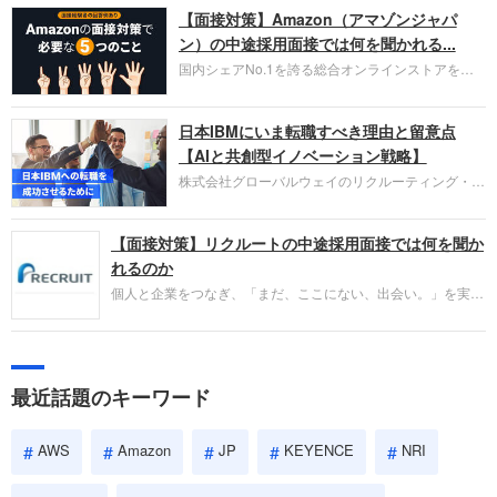
【面接対策】Amazon（アマゾンジャパ
ラウド型CRMプラットフォームを提供する
HubSpot Japan（ハブスポット・ジャパン）株式会
ン）の中途採用面接では何を聞かれる...
社です。採用面接対策の企業研究にご活用くださ
国内シェアNo.1を誇る総合オンラインストアを運
い。
営し、クラウドサービス（AWS）や物流分野でも
圧倒的な存在感を持つAmazon。中途採用面接では
日本IBMにいま転職すべき理由と留意点
過去の具体的な業務成果やリーダーシップの発揮、
失敗からの学びが重視され、人間性やカルチャーフ
【AIと共創型イノベーション戦略】
ィットも評価対象となり、長期的に成長できる仲間
株式会社グローバルウェイのリクルーティング・パ
であるかを多角的に審査されます。
ートナー事業本部です。年間4000万人のビジネス
パーソンが利用する企業口コミサイト「キャリコ
【面接対策】リクルートの中途採用面接では何を聞か
ネ」の転職エージェントがお勧めするイチオシ企業
をご紹介します。今回は、大手外資系IT企業の日本
れるのか
IBMです。採用面接対策の企業研究にご活用くださ
個人と企業をつなぎ、「まだ、ここにない、出会い。」を実現
い。
するリクルートへの転職。中途採用面接は仕事への取り組み方
やこれまでの成果を具体的に問われるほか、「人間性」も評価
されます。即戦力として、一緒に仕事をする仲間として多角的
に評価されるので、事前にしっかり対策して転職を成功させま
最近話題のキーワード
しょう。
AWS
Amazon
JP
KEYENCE
NRI