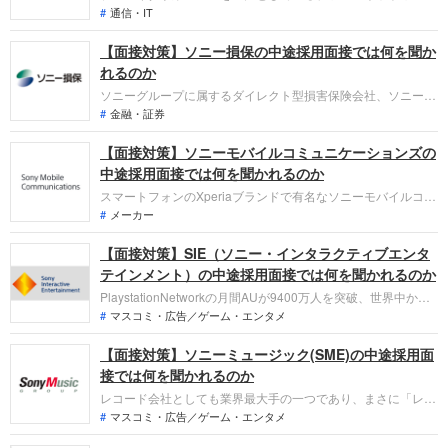
コミュニケーションズへの転職。現在は新規事業に関わる人材
通信・IT
を幅広く募集中です。中途採用面接は新卒の場合と違い、これ
【面接対策】ソニー損保の中途採用面接では何を聞か
までの仕事への取り組み方や成果を問われるほか、即戦力とし
て、一緒に仕事をする仲間として多角的に評価されます。事前
れるのか
にしっかり対策しておきましょう。
ソニーグループに属するダイレクト型損害保険会社、ソニー損
保への転職。中途採用面接は新卒の場合と違い、これまでの仕
金融・証券
事への取り組み方や成果を具体的に問われるほか、キャリアシ
【面接対策】ソニーモバイルコミュニケーションズの
ートだけでは見えてこない「人間性」も評価されます。即戦力
として、一緒に仕事をする仲間として、多角的に評価されるの
中途採用面接では何を聞かれるのか
で、事前にしっかり対策しましょう。
スマートフォンのXperiaブランドで有名なソニーモバイルコミ
ュニケーションズへの転職。中途採用面接は新卒の場合と違
メーカー
い、仕事への取り組み方やこれまでの成果を具体的に問われる
【面接対策】SIE（ソニー・インタラクティブエンタ
ほか、「個性」も評価されます。即戦力として、ともに働く仲
間として多角的に評価されるので事前にしっかり対策して転職
テインメント）の中途採用面接では何を聞かれるのか
を成功させましょう。
PlaystationNetworkの月間AUが9400万人を突破、世界中から
ユーザーが集まるソニー・インタラクティブエンタテインメン
マスコミ・広告／ゲーム・エンタメ
トへの転職。中途採用は新卒の場合と違い、これまでの仕事へ
【面接対策】ソニーミュージック(SME)の中途採用面
の取り組み方や成果を問われるほか、即戦力として、一緒に仕
事をする仲間として多角的に評価されます。事前にしっかり対
接では何を聞かれるのか
策しましょう。
レコード会社としても業界最大手の一つであり、まさに「レコ
ード」の時代から国内の音楽シーンをリードしてきたSMEへの
マスコミ・広告／ゲーム・エンタメ
転職。中途採用面接は新卒の場合と違い、これまでの仕事への