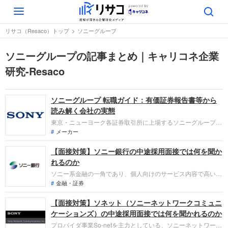
Toggle
navigation
リサコ（Resaco）トップ
ソニーグループ
ソニーグループの記事まとめ｜キャリコネ企業
研究-Resaco
ソニーグループ 転職ガイド：有価証券報告書等から
読み解く会社の実態
東京・ニューヨーク各証券取引所に上場するソニーグループ
は、ゲーム、音楽、映画、エレクトロニクス、半導体等の事業
メーカー
を展開するグローバル企業です。2026年3月期の売上高は12兆
【面接対策】ソニー銀行の中途採用面接では何を聞か
4,796億円、営業利益は1兆4,475億円を記録し、エンタテイン
メント領域を中心に増収増益の業績トレンドを維持していま
れるのか
す。
ソニー系金融の一角であり、個人向けのサービス内容で高い顧
客満足度を誇るソニー銀行への転職。採用面接は新卒の場合と
金融・証券
違い、これまでの仕事への取り組み方や成果を具体的に問われ
【面接対策】ソネット（ソニーネットワークコミュニ
るほか、キャリアシートだけでは見えてこない「人間性」も評
価されます。即戦力として、共に働く仲間として多角的に評価
ケーションズ）の中途採用面接では何を聞かれるのか
されるので事前にしっかり対策しましょう。
プロバイダ事業So-netを主力としている、ソニーネットワーク