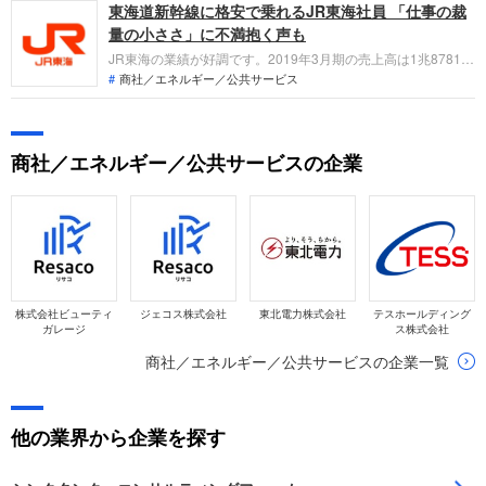
東海道新幹線に格安で乗れるJR東海社員 「仕事の裁
読み取れる本質的な満足度の分析を通じて企業を評価します。
量の小ささ」に不満抱く声も
JR東海の業績が好調です。2019年3月期の売上高は1兆8781億
円で、前期比3.1％増。JR東日本の3兆20億円には及びません
商社／エネルギー／公共サービス
が、営業利益は7097億円と、JR東日本の4848億円を大きく上
回っています。社内の状況はどうなっているのでしょうか。現
役・OBOGの声をまとめます。
商社／エネルギー／公共サービスの企業
株式会社ビューティ
ジェコス株式会社
東北電力株式会社
テスホールディング
ガレージ
ス株式会社
商社／エネルギー／公共サービスの企業一覧
他の業界から企業を探す