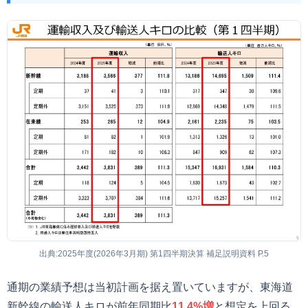
出典:2025年度(2026年3月期) 第1四半期決算 補足説明資料 P.5
通期の業績予想は当初計画を据え置いていますが、東海道
新幹線の輸送人キロが前年同期比
11.4%増
と想定を上回る