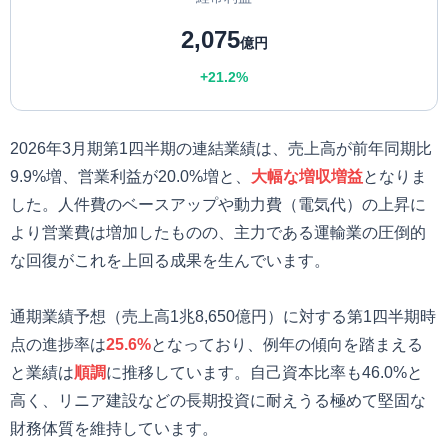
2,075
億円
+21.2%
2026年3月期第1四半期の連結業績は、売上高が前年同期比
9.9%増、営業利益が20.0%増と、
大幅な増収増益
となりま
した。人件費のベースアップや動力費（電気代）の上昇に
より営業費は増加したものの、主力である運輸業の圧倒的
な回復がこれを上回る成果を生んでいます。
通期業績予想（売上高1兆8,650億円）に対する第1四半期時
点の進捗率は
25.6%
となっており、例年の傾向を踏まえる
と業績は
順調
に推移しています。自己資本比率も46.0%と
高く、リニア建設などの長期投資に耐えうる極めて堅固な
財務体質を維持しています。