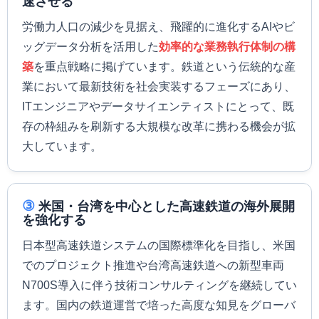
速させる
労働力人口の減少を見据え、飛躍的に進化するAIやビ
ッグデータ分析を活用した
効率的な業務執行体制の構
築
を重点戦略に掲げています。鉄道という伝統的な産
業において最新技術を社会実装するフェーズにあり、
ITエンジニアやデータサイエンティストにとって、既
存の枠組みを刷新する大規模な改革に携わる機会が拡
大しています。
③
米国・台湾を中心とした高速鉄道の海外展開
を強化する
日本型高速鉄道システムの国際標準化を目指し、米国
でのプロジェクト推進や台湾高速鉄道への新型車両
N700S導入に伴う技術コンサルティングを継続してい
ます。国内の鉄道運営で培った高度な知見をグローバ