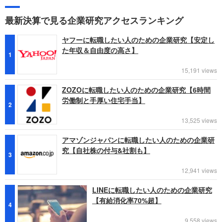
最新決算で見る企業研究アクセスランキング
ヤフーに転職したい人のための企業研究【安定し
た年収＆自由度の高さ】
1
15,191 views
ZOZOに転職したい人のための企業研究【6時間
労働制と手厚い住宅手当】
2
13,525 views
アマゾンジャパンに転職したい人のための企業研
究【自社株の付与&社割も】
3
12,941 views
LINEに転職したい人のための企業研究
【有給消化率70%超】
4
9,558 views