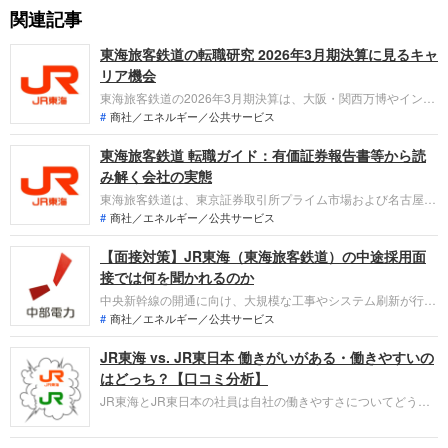
関連記事
東海旅客鉄道の転職研究 2026年3月期決算に見るキャ
リア機会
東海旅客鉄道の2026年3月期決算は、大阪・関西万博やインバ
ウンドが牽引し売上高2兆円を突破。一方で次期はコスト増に
商社／エネルギー／公共サービス
よる減収減益を予想し、定常コスト800億円削減の業務改革や
東海旅客鉄道 転職ガイド：有価証券報告書等から読
中央新幹線のプロジェクト管理強化を急ぎます。「なぜ今東海
旅客鉄道なのか」を整理し、転職者がどの事業で、どんな役割
み解く会社の実態
を担えるのかを解説します。
東海旅客鉄道は、東京証券取引所プライム市場および名古屋証
券取引所プレミア市場に上場する鉄道事業者です。日本の大動
商社／エネルギー／公共サービス
脈である東海道新幹線と東海地域の在来線を運営する運輸業を
【面接対策】JR東海（東海旅客鉄道）の中途採用面
中核に、流通業や不動産業も展開しています。直近の連結業績
は、輸送需要の回復等を背景に増収増益となり、好調に推移し
接では何を聞かれるのか
ています。
中央新幹線の開通に向け、大規模な工事やシステム刷新が行わ
れている、JR東海への転職。リニアの仕事に関わりたくて就
商社／エネルギー／公共サービス
職を希望する人も増えています。中途採用では募集職種は限ら
JR東海 vs. JR東日本 働きがいがある・働きやすいの
れるものの、即戦力として、一緒に働く仲間として合格を掴ん
だ人も存在しています。事前にしっかり対策しておきましょ
はどっち？【口コミ分析】
う。
JR東海とJR東日本の社員は自社の働きやすさについてどう感
じているのでしょうか。ライバル関係にある企業との違いは？
口コミ投稿者の主観による点数付けと、投稿された口コミから