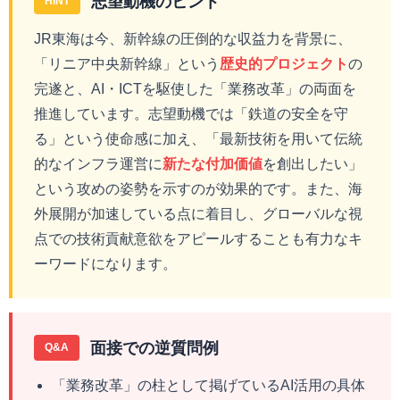
志望動機のヒント
HINT
JR東海は今、新幹線の圧倒的な収益力を背景に、
「リニア中央新幹線」という
歴史的プロジェクト
の
完遂と、AI・ICTを駆使した「業務改革」の両面を
推進しています。志望動機では「鉄道の安全を守
る」という使命感に加え、「最新技術を用いて伝統
的なインフラ運営に
新たな付加価値
を創出したい」
という攻めの姿勢を示すのが効果的です。また、海
外展開が加速している点に着目し、グローバルな視
点での技術貢献意欲をアピールすることも有力なキ
ーワードになります。
面接での逆質問例
Q&A
「業務改革」の柱として掲げているAI活用の具体