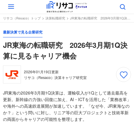
Toggle
navigation
リサコ（Resaco）トップ
決算転職研究
JR東海の転職研究 2026年3月期1Q決算に見るキャリア機会
最新決算で見る企業研究
JR東海の転職研究 2026年3月期1Q決
算に見るキャリア機会
2026年01月19日
更新
リサコ（Resaco）決算キャリア研究室
JR東海の2026年3月期1Q決算は、運輸収入が1Qとして過去最高を
更新。新幹線の力強い回復に加え、AI・ICTを活用した「業務改革」
や海外への高速鉄道展開が加速しています。「なぜ今、JR東海なの
か？」という問いに対し、リニア等の巨大プロジェクトと技術革新
の両面からキャリアの可能性を整理します。