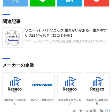
関連記事
ソニー vs. パナソニック 働きがいがある・働きやす
いのはどっち？【口コミ分析】
ソニーとパナソニックの社員は自社の働きやすさについてどう
感じているのでしょうか。ライバル関係にある企業との違い
は？ 口コミ投稿者の主観による点数付けと、投稿された口コ
ミから読み取れる本質的な満足度の分析を通じて企業を評価し
ます。
メーカーの企業
日創グループ株式会
TOYO TIRE株式会社
株式会社ＣＫサンエ
大阪油化工業株式会
社
ツ
社
メーカーの企業一覧