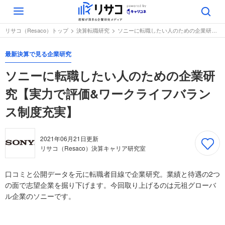
Toggle
navigation
リサコ（Resaco）トップ
決算転職研究
ソニーに転職したい人のための企業研究【実力で評価&ワークライフバランス制度充実】
最新決算で見る企業研究
ソニーに転職したい人のための企業研
究【実力で評価&ワークライフバラン
ス制度充実】
2021年06月21日
更新
リサコ（Resaco）決算キャリア研究室
口コミと公開データを元に転職者目線で企業研究。業績と待遇の2つ
の面で志望企業を掘り下げます。今回取り上げるのは元祖グローバ
ル企業のソニーです。