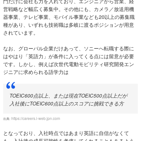
門だけに会社も力を入れており、エンジニアから営業、経
営戦略など幅広く募集中。その他にも、カメラ／放送用機
器事業、テレビ事業、モバイル事業なども20以上の募集職
種があり、いずれも技術職は多岐に渡るポジションが用意
されています。
なお、グローバル企業だけあって、ソニーへ転職する際に
はやはり「英語力」が条件に入ってくる点には留意が必要
です。しかし、例えば次世代電動モビリティ研究開発エン
ジニアに求められる語学力は
TOEIC600点以上、または現在TOEIC500点以上だが
入社後にTOEIC600点以上のスコアに挑戦できる方
https://careers.i-web.jpn.com
出典:
となっており、入社時点ではあまり英語に自信がなくて
も、入社後の成長可能性を考慮してくれることもあるよう