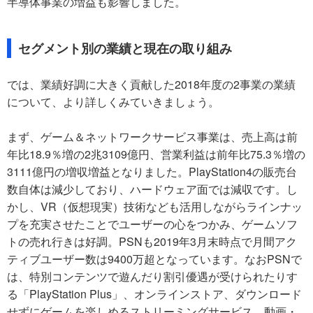
半導体事業の増益も影響しました。
セグメント別の業績と現在の取り組み
では、業績好調に大きく貢献した2018年度の2事業の業績
について、より詳しくみていきましょう。
まず、ゲーム＆ネットワークサービス事業は、売上高は前
年比18.9％増の2兆3109億円、営業利益は前年比75.3％増の
3111億円の増収増益となりました。PlayStation4の販売台
数自体は減少しており、ハードウェア面では減収です。し
かし、VR（仮想現実）技術なども活用しながらラインナッ
プを充実させたことでユーザーの心をつかみ、ゲームソフ
トの売れ行きは好調。PSNも2019年3月末時点で月間アク
ティブユーザー数は9400万超となっています。なおPSNで
は、特別コンテンツで遊んだり割引優遇が受けられたりす
る「PlayStation Plus」、オンラインストア、ダウンロード
せずにゲームを楽しめるストリーミングサービス、動画・