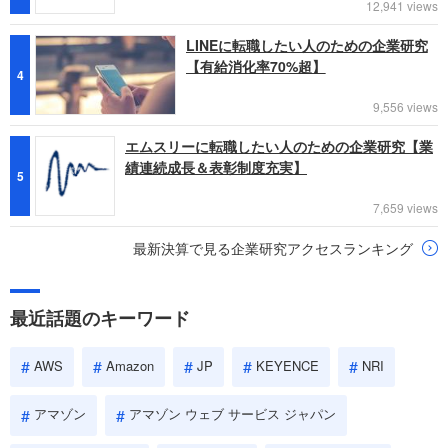
12,941 views
LINEに転職したい人のための企業研究
【有給消化率70%超】
4
9,556 views
エムスリーに転職したい人のための企業研究【業
績連続成長＆表彰制度充実】
5
7,659 views
最新決算で見る企業研究アクセスランキング
最近話題のキーワード
AWS
Amazon
JP
KEYENCE
NRI
アマゾン
アマゾン ウェブ サービス ジャパン