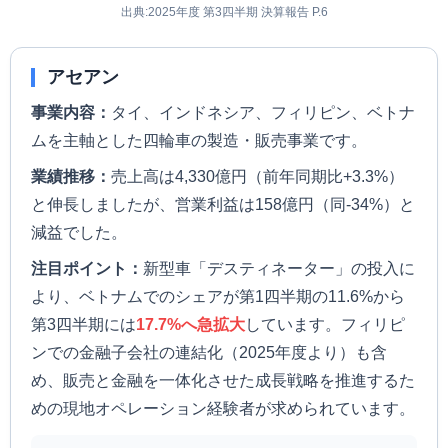
出典:2025年度 第3四半期 決算報告 P.6
アセアン
事業内容：
タイ、インドネシア、フィリピン、ベトナ
ムを主軸とした四輪車の製造・販売事業です。
業績推移：
売上高は4,330億円（前年同期比+3.3%）
と伸長しましたが、営業利益は158億円（同-34%）と
減益でした。
注目ポイント：
新型車「デスティネーター」の投入に
より、ベトナムでのシェアが第1四半期の11.6%から
第3四半期には
17.7%へ急拡大
しています。フィリピ
ンでの金融子会社の連結化（2025年度より）も含
め、販売と金融を一体化させた成長戦略を推進するた
めの現地オペレーション経験者が求められています。