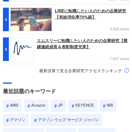
LINEに転職したい人のための企業研究
【有給消化率70%超】
4
9,558 views
エムスリーに転職したい人のための企業研究【業
績連続成長＆表彰制度充実】
5
7,667 views
最新決算で見る企業研究アクセスランキング
最近話題のキーワード
AWS
Amazon
JP
KEYENCE
NRI
アマゾン
アマゾン ウェブ サービス ジャパン