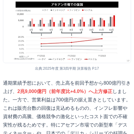
出典:2025年度 第3四半期 決算報告 P.17
通期業績予想において、売上高を前回予想から800億円引き
上げ、
2兆9,000億円（前年度比+4.0%）へ上方修正
しまし
た。一方で、営業利益は700億円の据え置きとしています。
これは販売台数の回復は見込めるものの、インフレ影響や
資材費の高騰、価格競争の激化といったコスト面での不確
実性が残るためです。特にアセアン市場での新型車「デス
ティネーター」や、日本での「デリカ」シリーズの好調を