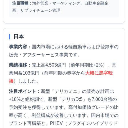
注目職種：
海外営業・マーケティング、自動車金融企
画、サプライチェーン管理
日本
事業内容：
国内市場における軽自動車および登録車の
販売・アフターサービス事業です。
業績推移：
売上高4,503億円（前年同期比+2%）、営
業利益103億円（前年同期の赤字から
大幅に黒字転
換
）しました。
注目ポイント：
新型「デリカミニ」の販売が計画比
+18%と絶好調で、新型「デリカD:5」も7,000台強の
予約受注を獲得しています。高付加価値グレードの比
率が高く、利益構成が改善しています。国内市場での
ブランド再構築と、PHEV（プラグインハイブリッド