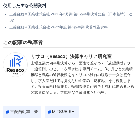
使用した主な公開資料
三菱自動車工業株式会社 2026年3月期 第3四半期決算短信〔日本基準〕(連
結)
三菱自動車工業株式会社 2025年度 第3四半期 決算報告資料
この記事の執筆者
リサコ（Resaco）決算キャリア研究室
上場企業の四半期決算から、面接で差がつく「志望動機」や
「逆質問」のヒントを導き出す専門チーム。3ヶ月ごとの業績
推移と戦略の遂行状況をキャリコネ独自の現場データと照合
し、求人票だけでは見えない企業の「現在地」を可視化しま
す。投資家向け情報を、転職希望者が選考を有利に進めるため
の武器に変える、実戦的な企業研究を配信中。
三菱自動車工業
MITSUBISHI