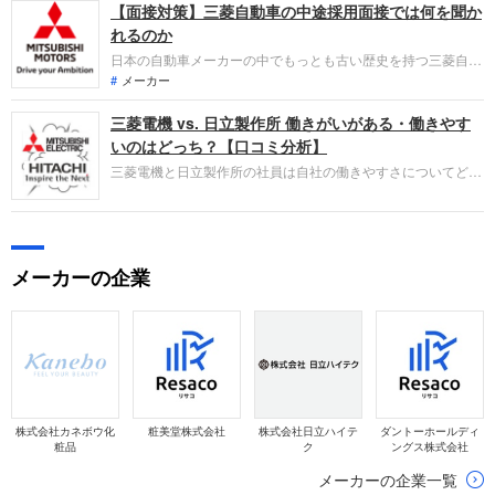
【面接対策】三菱自動車の中途採用面接では何を聞か
だけでは見えてこない「人間性」も評価されます。即戦力とし
て、ともに働く仲間として多角的に評価されるので事前にしっ
れるのか
かり対策をすすめましょう。
日本の自動車メーカーの中でもっとも古い歴史を持つ三菱自動
車工業への転職。中途採用面接は新卒の場合と違い、仕事への
メーカー
姿勢やこれまでの成果を問われるほか、キャリアシートだけで
三菱電機 vs. 日立製作所 働きがいがある・働きやす
は見えてこない「人間性」も評価されます。即戦力として、一
緒に仕事をする仲間として多角的に評価されるので、事前にし
いのはどっち？【口コミ分析】
っかり対策しておきましょう。
三菱電機と日立製作所の社員は自社の働きやすさについてどう
感じているのでしょうか。ライバル関係にある企業との比較で
どの項目で違いは？ 口コミ投稿者の主観による点数付けと、
投稿された口コミから読み取れる本質的な満足度の分析を通じ
て企業を評価します。
メーカーの企業
株式会社カネボウ化
粧美堂株式会社
株式会社日立ハイテ
ダントーホールディ
粧品
ク
ングス株式会社
メーカーの企業一覧