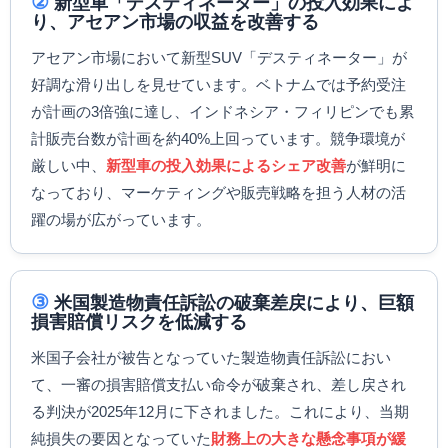
②
新型車「デスティネーター」の投入効果によ
り、アセアン市場の収益を改善する
アセアン市場において新型SUV「デスティネーター」が
好調な滑り出しを見せています。ベトナムでは予約受注
が計画の3倍強に達し、インドネシア・フィリピンでも累
計販売台数が計画を約40%上回っています。競争環境が
厳しい中、
新型車の投入効果によるシェア改善
が鮮明に
なっており、マーケティングや販売戦略を担う人材の活
躍の場が広がっています。
③
米国製造物責任訴訟の破棄差戻により、巨額
損害賠償リスクを低減する
米国子会社が被告となっていた製造物責任訴訟におい
て、一審の損害賠償支払い命令が破棄され、差し戻され
る判決が2025年12月に下されました。これにより、当期
純損失の要因となっていた
財務上の大きな懸念事項が緩