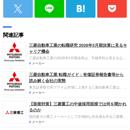
関連記事
三菱自動車工業の転職研究 2026年3月期決算に見るキ
ャリア機会
三菱自動車工業の2026年3月期決算は、不確実性が高まるなか
で修正後計画通りの利益水準を確保し、売上高は前年比4%増
メーカー
の2兆8,965億円となりました。「なぜ今三菱自動車工業なの
三菱自動車工業 転職ガイド：有価証券報告書等から
か？」「転職希望者がどの事業で、どんな役割を担えるのか」
を整理します。
読み解く会社の実態
東京証券取引所プライム市場に上場する三菱自動車工業は、自
動車の開発・生産・販売や、関連する販売金融・リースなどの
メーカー
金融事業をグローバルに展開しています。直近の業績は、販売
【面接対策】三菱重工の中途採用面接では何を聞かれ
台数の積み上げや販売価格の最適化により増収を確保したもの
の、地政学リスクやインフレ等の環境変化を受け減益となって
るのか
います。
国内最大の重工メーカーとして圧倒的な存在感を誇る三菱重工
業への転職。採用面接は新卒の場合と違い、これまでの仕事へ
メーカー
の取り組み方や成果を具体的に問われるほか、キャリアシート