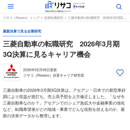
Toggle
navigation
リサコ（Resaco）トップ
決算転職研究
三菱自動車の転職研究 2026年3月期3Q決算に見るキャリア機会
最新決算で見る企業研究
三菱自動車の転職研究 2026年3月期
3Q決算に見るキャリア機会
2026年02月06日
更新
リサコ（Resaco）決算キャリア研究室
三菱自動車の2026年3月期3Q決算は、アセアン・日本での新型車好
調により収益が底打ち。売上高予想を上方修正しました。「なぜ今
三菱自動車なのか？」アセアンでのシェア急拡大や金融事業の強化
など、転職希望者がどの地域・事業でどんな役割を担えるのか、最
新の決算データから整理します。