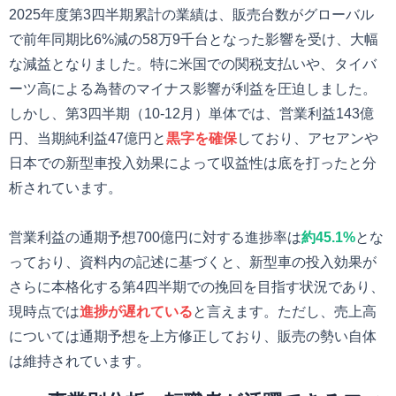
2025年度第3四半期累計の業績は、販売台数がグローバル
で前年同期比6%減の58万9千台となった影響を受け、大幅
な減益となりました。特に米国での関税支払いや、タイバ
ーツ高による為替のマイナス影響が利益を圧迫しました。
しかし、第3四半期（10-12月）単体では、営業利益143億
円、当期純利益47億円と
黒字を確保
しており、アセアンや
日本での新型車投入効果によって収益性は底を打ったと分
析されています。
営業利益の通期予想700億円に対する進捗率は
約45.1%
とな
っており、資料内の記述に基づくと、新型車の投入効果が
さらに本格化する第4四半期での挽回を目指す状況であり、
現時点では
進捗が遅れている
と言えます。ただし、売上高
については通期予想を上方修正しており、販売の勢い自体
は維持されています。