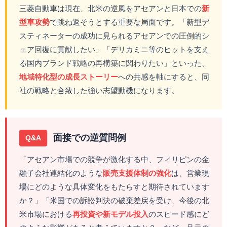
三菱自動車は現在、北米の逆風をアセアンと日本での
新
型車攻勢
で跳ね返そうとする重要な局面です。「新型デ
スティネーターの成功に見られるアセアンでの圧倒的シ
ェア回復に貢献したい」「デリカミニ等のヒットを支え
る国内ブランド戦略の再構築に関わりたい」といった、
地域特化型の成長ストーリー
への共感を軸にすると、同
社の戦略と合致した強い志望動機になります。
面接での逆質問例
Q&A
「アセアン市場での競争が激化する中、フィリピンの金
融子会社連結化のような
販売支援体制の強化
は、営業現
場にどのような具体変化をもたらすと期待されています
か？」「米国での訴訟判決の破棄差戻を受け、今後の北
米市場における
再投資や新モデル投入
のスピード感にど